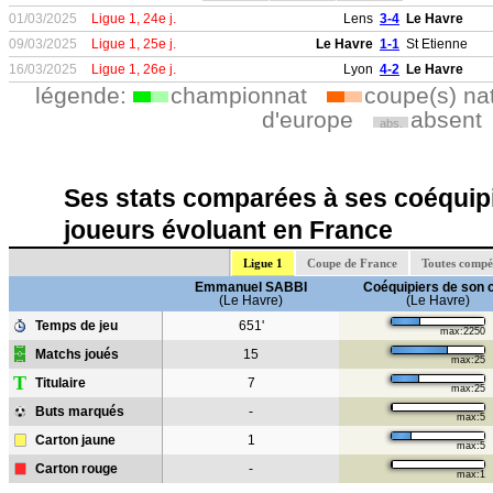
01/03/2025
Ligue 1, 24e j.
Lens
3-4
Le Havre
09/03/2025
Ligue 1, 25e j.
Le Havre
1-1
St Etienne
16/03/2025
Ligue 1, 26e j.
Lyon
4-2
Le Havre
légende:
championnat
coupe(s) na
d'europe
absent
abs.
Ses stats comparées à ses coéquipi
joueurs évoluant en France
Ligue 1
Coupe de France
Toutes compé
Emmanuel SABBI
Coéquipiers de son 
(Le Havre)
(Le Havre)
Temps de jeu
651'
max:2250
Matchs joués
15
max:25
T
Titulaire
7
max:25
Buts marqués
-
max:5
Carton jaune
1
max:5
Carton rouge
-
max:1