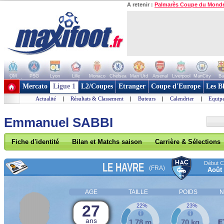
A retenir :
Palmarès Coupe du Mond
OM
PSG
Lyon
Lille
Monaco
Chelsea
Man Utd
Arsenal
Liverpool
ManCity
Ba
+ de clubs
Mercato
Ligue 1
L2/Coupes
Etranger
Coupe d'Europe
Les B
Actualité
|
Résultats & Classement
|
Buteurs
|
Calendrier
|
Equipe
Emmanuel SABBI
Fiche d'identité
Bilan et Matchs saison
Carrière & Sélections
Début Co
LE HAVRE
(FRA)
Août
AGE
TAILLE
POIDS
N
27
22%
23%
ans
1,78 m
70 kg
E