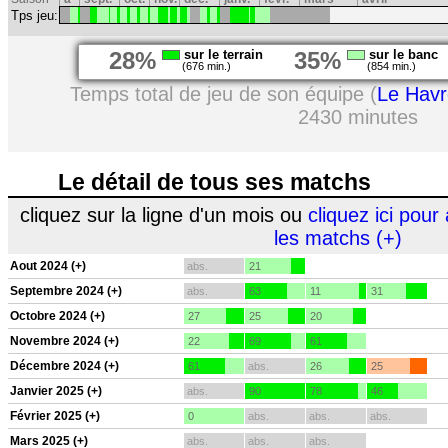
Tps jeu:
28%
sur le terrain
35%
sur le banc
(676 min.)
(854 min.)
Temps total de jeu de son équipe (
Le Havr
2430 minutes
Le détail de tous ses matchs
cliquez sur la ligne d'un mois ou
cliquez ici pour 
les matchs (+)
Aout 2024 (+)
abs.
21
Septembre 2024 (+)
abs.
63
11
31
Octobre 2024 (+)
27
25
20
Novembre 2024 (+)
22
69
61
Décembre 2024 (+)
61
abs.
26
25
Janvier 2025 (+)
abs.
90
78
46
Février 2025 (+)
0
abs.
abs.
abs.
Mars 2025 (+)
abs.
abs.
abs.