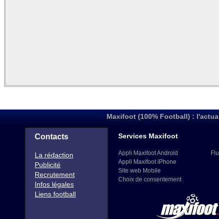
Maxifoot (100% Football) : l'actua
Services Maxifoot
Contacts
Appli Maxifoot Android
Flu
La rédaction
Appli Maxifoot iPhone
Publicité
Site web Mobile
Recrutement
Choix de consentement
Infos légales
Liens football