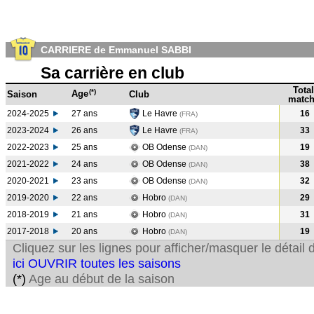
CARRIERE de Emmanuel SABBI
Sa carrière en club
Total
(*)
Age
Saison
Club
match
2024-2025
27 ans
Le Havre
16
(FRA)
2023-2024
26 ans
Le Havre
33
(FRA
)
2022-2023
25 ans
OB Odense
19
(DAN
)
2021-2022
24 ans
OB Odense
38
(DAN
)
2020-2021
23 ans
OB Odense
32
(DAN
)
2019-2020
22 ans
Hobro
29
(DAN
)
2018-2019
21 ans
Hobro
31
(DAN
)
2017-2018
20 ans
Hobro
19
(DAN
)
Cliquez sur les lignes pour afficher/masquer le détai
ici OUVRIR toutes les saisons
(*)
Age au début de la saison