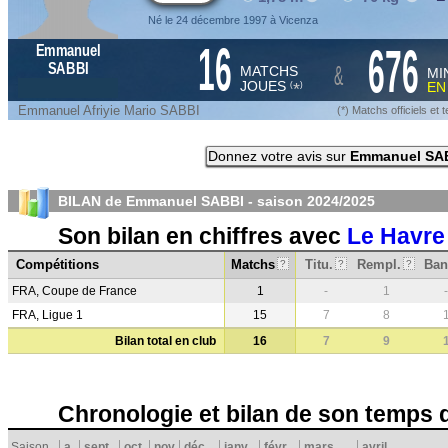
Né le 24 décembre 1997 à Vicenza
16
676
Emmanuel
&
SABBI
MATCHS
MI
JOUES
E
*
(
)
Emmanuel Afriyie Mario SABBI
(*) Matchs officiels e
Donnez votre avis sur
Emmanuel SA
BILAN de Emmanuel SABBI - saison
2024/2025
Son bilan en chiffres avec
Le Havre
Compétitions
Matchs
Titu.
Rempl.
Ban
?
?
?
FRA, Coupe de France
1
-
1
-
FRA, Ligue 1
15
7
8
Bilan total en club
16
7
9
Chronologie et bilan de son temps 
Saison
a
sept.
oct.
nov.
déc.
janv.
févr.
mars
avril