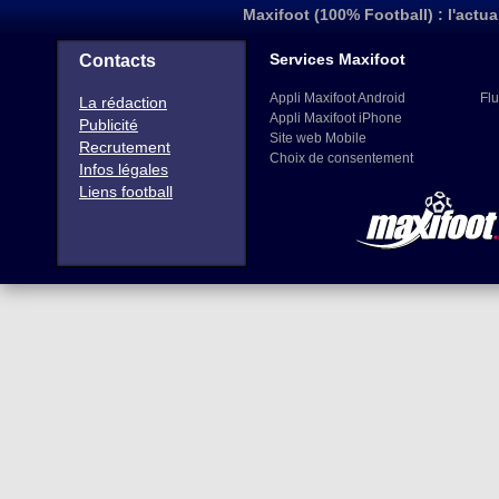
Maxifoot (100% Football) : l'actua
Services Maxifoot
Contacts
Appli Maxifoot Android
Flu
La rédaction
Appli Maxifoot iPhone
Publicité
Site web Mobile
Recrutement
Choix de consentement
Infos légales
Liens football