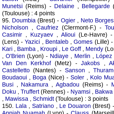
Munetsi
(Reims) -
Delaine
,
Bellegarde
(
(Toulouse) : 4 points
95.
Doumbia
(Brest) -
Ogier
,
Neto Borges
Nicholson
,
Caufriez
(Clermont-F.) -
Tou
Casimir
,
Kuzyaev
,
Alioui
(Le-Havre) 
(Lens) -
Yazici
,
Bentaleb
,
Gomes
(Lille) 
Kari
,
Bamba
,
Kroupi
,
Le Goff
,
Mendy
(Lor
,
O'Brien
(Lyon) -
Ndiaye
,
Merlin
,
López
Van Den Kerkhof
(Metz) -
Jakobs
,
A
Castelletto
(Nantes) -
Sanson
,
Thuram
Boudaoui
,
Boga
(Nice) -
Soler
,
Kolo Mua
Busi
,
Nakamura
,
Agbadou
(Reims) -
Doku
,
Truffert
(Rennes) -
Nyamsi
,
Bakwa
,
Mawissa
,
Schmidt
(Toulouse) : 3 points
150.
Lala
,
Satriano
,
Le Douaron
(Brest) 
Appiah Nuamah
(Lyon) -
Clauss
(Marseil