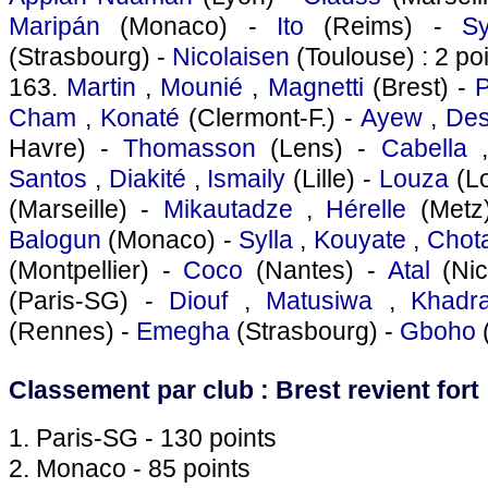
Maripán
(Monaco) -
Ito
(Reims) -
Sy
(Strasbourg) -
Nicolaisen
(Toulouse) : 2 po
163.
Martin
,
Mounié
,
Magnetti
(Brest) -
Cham
,
Konaté
(Clermont-F.) -
Ayew
,
De
Havre) -
Thomasson
(Lens) -
Cabella
Santos
,
Diakité
,
Ismaily
(Lille) -
Louza
(Lo
(Marseille) -
Mikautadze
,
Hérelle
(Metz
Balogun
(Monaco) -
Sylla
,
Kouyate
,
Chot
(Montpellier) -
Coco
(Nantes) -
Atal
(Nic
(Paris-SG) -
Diouf
,
Matusiwa
,
Khadr
(Rennes) -
Emegha
(Strasbourg) -
Gboho
(
Classement par club : Brest revient fort
1. Paris-SG - 130 points
2. Monaco - 85 points