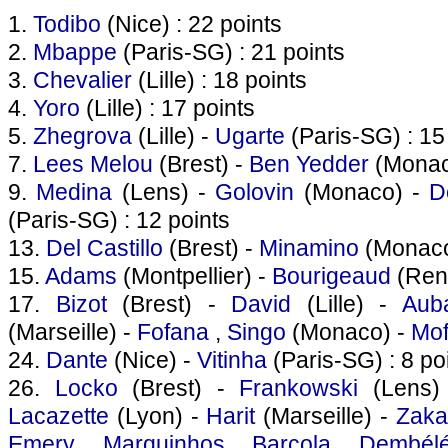
1.
Todibo
(Nice) : 22 points
2.
Mbappe
(Paris-SG) : 21 points
3.
Chevalier
(Lille) : 18 points
4.
Yoro
(Lille) : 17 points
5.
Zhegrova
(Lille) -
Ugarte
(Paris-SG) : 15
7.
Lees Melou
(Brest) -
Ben Yedder
(Monaco
9.
Medina
(Lens) -
Golovin
(Monaco) -
D
(Paris-SG) : 12 points
13.
Del Castillo
(Brest) -
Minamino
(Monaco)
15.
Adams
(Montpellier) -
Bourigeaud
(Renn
17.
Bizot
(Brest) -
David
(Lille) -
Aub
(Marseille) -
Fofana
,
Singo
(Monaco) -
Mof
24.
Dante
(Nice) -
Vitinha
(Paris-SG) : 8 po
26.
Locko
(Brest) -
Frankowski
(Lens)
Lacazette
(Lyon) -
Harit
(Marseille) -
Zaka
Emery
,
Marquinhos
,
Barcola
,
Dembél