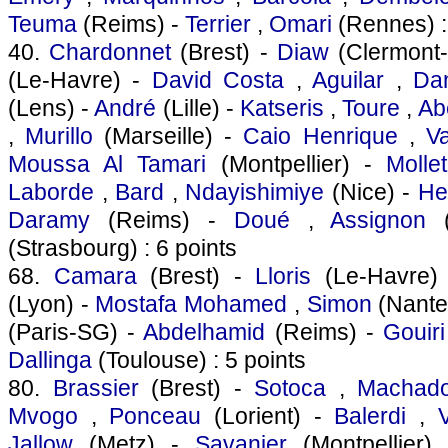
Teuma
(Reims) -
Terrier
,
Omari
(Rennes) :
40.
Chardonnet
(Brest) -
Diaw
(Clermont-
(Le-Havre) -
David Costa
,
Aguilar
,
Da
(Lens) -
André
(Lille) -
Katseris
,
Toure
,
Ab
,
Murillo
(Marseille) -
Caio Henrique
,
V
Moussa Al Tamari
(Montpellier) -
Mollet
Laborde
,
Bard
,
Ndayishimiye
(Nice) -
He
Daramy
(Reims) -
Doué
,
Assignon
(
(Strasbourg) : 6 points
68.
Camara
(Brest) -
Lloris
(Le-Havre)
(Lyon) -
Mostafa Mohamed
,
Simon
(Nante
(Paris-SG) -
Abdelhamid
(Reims) -
Gouiri
Dallinga
(Toulouse) : 5 points
80.
Brassier
(Brest) -
Sotoca
,
Machad
Mvogo
,
Ponceau
(Lorient) -
Balerdi
,
Jallow
(Metz) -
Savanier
(Montpellier)