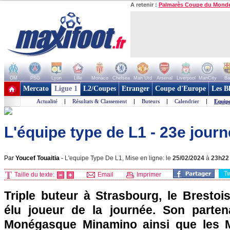
A retenir :
Palmarès Coupe du Mond
OM
PSG
Lyon
Lille
Monaco
Chelsea
Man Utd
Arsenal
Liverpool
ManCity
Ba
+ de clubs
Mercato
Ligue 1
L2/Coupes
Etranger
Coupe d'Europe
Les B
Actualité
|
Résultats & Classement
|
Buteurs
|
Calendrier
|
Equip
L'équipe type de L1 - 23e jour
Par
Youcef Touaitia
-
L'equipe Type De L1, Mise en ligne: le
25/02/2024
à
23h22
T
Taille du texte:
Email
Imprimer
Triple buteur à Strasbourg, le Bresto
élu joueur de la journée. Son parten
Monégasque Minamino ainsi que les M