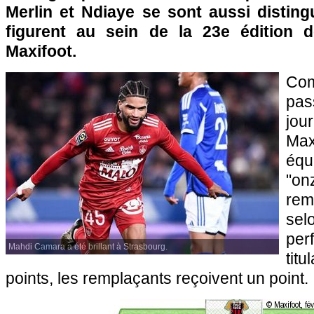
Merlin et Ndiaye se sont aussi distin
figurent au sein de la 23e édition d
Maxifoot.
Com
pas
jou
Max
équ
"o
rem
s
pe
Mahdi Camara a été brillant à Strasbourg.
titu
points, les remplaçants reçoivent un point.