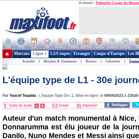
A retenir :
Palmarès Coupe du Mond
OM
PSG
Lyon
Lille
Monaco
Chelsea
Man Utd
Arsenal
Liverpool
ManCity
Ba
+ de clubs
Mercato
Ligue 1
L2/Coupes
Etranger
Coupe d'Europe
Les B
Actualité
|
Résultats & Classement
|
Buteurs
|
Calendrier
|
Equip
L'équipe type de L1 - 30e jour
Par
Youcef Touaitia
-
L'equipe Type De L1, Mise en ligne: le
09/04/2023
à
23h20
T
Taille du texte:
Email
Imprimer
Auteur d'un match monumental à Nice, l
Donnarumma est élu joueur de la journ
Danilo, Nuno Mendes et Messi ainsi que