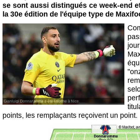
se sont aussi distingués ce week-end et
la 30e édition de l'équipe type de Maxifo
Com
pas
jou
Max
équ
"o
rem
s
pe
Gianluigi Donnarumma a été énorme à Nice.
titu
points, les remplaçants reçoivent un point.