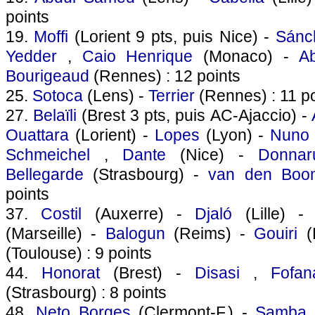
points
19.
Moffi
(Lorient 9 pts, puis Nice) -
Sánc
Yedder
,
Caio Henrique
(Monaco) -
A
Bourigeaud
(Rennes) : 12 points
25.
Sotoca
(Lens) -
Terrier
(Rennes) : 11 po
27.
Belaïli
(Brest 3 pts, puis AC-Ajaccio) -
Ouattara
(Lorient) -
Lopes
(Lyon) -
Nuno 
Schmeichel
,
Dante
(Nice) -
Donna
Bellegarde
(Strasbourg) -
van den Boo
points
37.
Costil
(Auxerre) -
Djaló
(Lille) 
(Marseille) -
Balogun
(Reims) -
Gouiri
(
(Toulouse) : 9 points
44.
Honorat
(Brest) -
Disasi
,
Fofan
(Strasbourg) : 8 points
48.
Neto Borges
(Clermont-F.) -
Samba