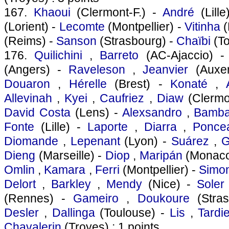
167.
Khaoui
(Clermont-F.) -
André
(Lill
(Lorient) -
Lecomte
(Montpellier) -
Vitinha
(
(Reims) -
Sanson
(Strasbourg) -
Chaïbi
(To
176.
Quilichini
,
Barreto
(AC-Ajaccio) 
(Angers) -
Raveleson
,
Jeanvier
(Auxe
Douaron
,
Hérelle
(Brest) -
Konaté
,
Allevinah
,
Kyei
,
Caufriez
,
Diaw
(Clermo
David Costa
(Lens) -
Alexsandro
,
Bamb
Fonte
(Lille) -
Laporte
,
Diarra
,
Ponce
Diomande
,
Lepenant
(Lyon) -
Suárez
,
G
Dieng
(Marseille) -
Diop
,
Maripán
(Monaco
Omlin
,
Kamara
,
Ferri
(Montpellier) -
Simo
Delort
,
Barkley
,
Mendy
(Nice) -
Soler
(Rennes) -
Gameiro
,
Doukoure
(Stra
Desler
,
Dallinga
(Toulouse) -
Lis
,
Tardi
Chavalerin
(Troyes) : 1 points