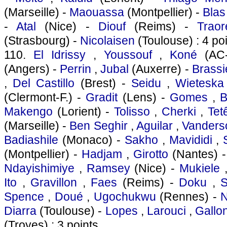
(Marseille) -
Maouassa
(Montpellier) -
Blas
-
Atal
(Nice) -
Diouf
(Reims) -
Traor
(Strasbourg) -
Nicolaisen
(Toulouse) : 4 po
110.
El Idrissy
,
Youssouf
,
Koné
(AC-
(Angers) -
Perrin
,
Jubal
(Auxerre) -
Brassi
,
Del Castillo
(Brest) -
Seidu
,
Wieteska
(Clermont-F.) -
Gradit
(Lens) -
Gomes
,
B
Makengo
(Lorient) -
Tolisso
,
Cherki
,
Tet
(Marseille) -
Ben Seghir
,
Aguilar
,
Vanders
Badiashile
(Monaco) -
Sakho
,
Mavididi
,
(Montpellier) -
Hadjam
,
Girotto
(Nantes) 
Ndayishimiye
,
Ramsey
(Nice) -
Mukiele
Ito
,
Gravillon
,
Faes
(Reims) -
Doku
,
S
Spence
,
Doué
,
Ugochukwu
(Rennes) -
Diarra
(Toulouse) -
Lopes
,
Larouci
,
Gallo
(Troyes) : 3 points