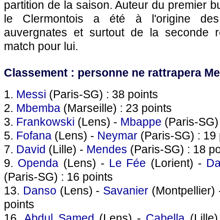
partition de la saison. Auteur du premier bu
le Clermontois a été à l'origine des
auvergnates et surtout de la seconde r
match pour lui.
Classement : personne ne rattrapera Me
1.
Messi
(Paris-SG) : 38 points
2.
Mbemba
(Marseille) : 23 points
3.
Frankowski
(Lens) -
Mbappe
(Paris-SG) 
5.
Fofana
(Lens) -
Neymar
(Paris-SG) : 19 
7.
David
(Lille) -
Mendes
(Paris-SG) : 18 po
9.
Openda
(Lens) -
Le Fée
(Lorient) -
Da
(Paris-SG) : 16 points
13.
Danso
(Lens) -
Savanier
(Montpellier)
points
16.
Abdul Samed
(Lens) -
Cabella
(Lille