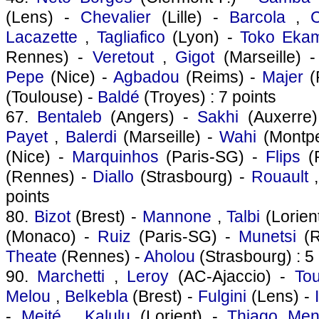
(Lens) -
Chevalier
(Lille) -
Barcola
,
Lacazette
,
Tagliafico
(Lyon) -
Toko Eka
Rennes) -
Veretout
,
Gigot
(Marseille) 
Pepe
(Nice) -
Agbadou
(Reims) -
Majer
(
(Toulouse) -
Baldé
(Troyes) : 7 points
67.
Bentaleb
(Angers) -
Sakhi
(Auxerre
Payet
,
Balerdi
(Marseille) -
Wahi
(Montpe
(Nice) -
Marquinhos
(Paris-SG) -
Flips
(
(Rennes) -
Diallo
(Strasbourg) -
Rouault
points
80.
Bizot
(Brest) -
Mannone
,
Talbi
(Lorien
(Monaco) -
Ruiz
(Paris-SG) -
Munetsi
(R
Theate
(Rennes) -
Aholou
(Strasbourg) : 5 
90.
Marchetti
,
Leroy
(AC-Ajaccio) -
To
Melou
,
Belkebla
(Brest) -
Fulgini
(Lens) -
-
Meité
,
Kalulu
(Lorient) -
Thiago Me