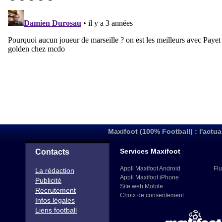
Maxifoot (100% Football) : l'actua
Services Maxifoot
Contacts
Appli Maxifoot Android
Flu
La rédaction
Appli Maxifoot iPhone
Publicité
Site web Mobile
Recrutement
Choix de consentement
Infos légales
Liens football