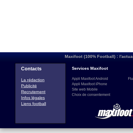
Maxifoot (100% Football) : l'actua
Services Maxifoot
Contacts
Appli Maxifoot Android
Flu
La rédaction
Appli Maxifoot iPhone
Publicité
Site web Mobile
Recrutement
Choix de consentement
Infos légales
Liens football