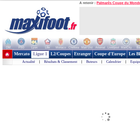
A retenir :
Palmarès Coupe du Mond
OM
PSG
Lyon
Lille
Monaco
Chelsea
Man Utd
Arsenal
Liverpool
ManCity
Ba
+ de clubs
Mercato
Ligue 1
L2/Coupes
Etranger
Coupe d'Europe
Les B
Actualité
|
Résultats & Classement
|
Buteurs
|
Calendrier
|
Equipe