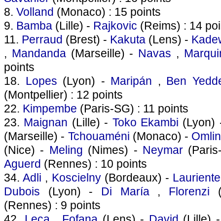
8.
Volland
(Monaco) : 15 points
9.
Bamba
(Lille) -
Rajkovic
(Reims) : 14 poi
11.
Perraud
(Brest) -
Kakuta
(Lens) -
Kade
,
Mandanda
(Marseille) -
Navas
,
Marqui
points
18.
Lopes
(Lyon) -
Maripán
,
Ben Yedd
(Montpellier) : 12 points
22.
Kimpembe
(Paris-SG) : 11 points
23.
Maignan
(Lille) -
Toko Ekambi
(Lyon)
(Marseille) -
Tchouaméni
(Monaco) -
Omli
(Nice) -
Meling
(Nimes) -
Neymar
(Paris
Aguerd
(Rennes) : 10 points
34.
Adli
,
Koscielny
(Bordeaux) -
Lauriente
Dubois
(Lyon) -
Di María
,
Florenzi
(
(Rennes) : 9 points
42.
Leca
,
Fofana
(Lens) -
David
(Lille) 