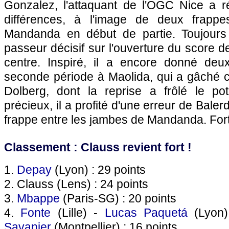
Gonzalez, l'attaquant de l'OGC Nice a ré
différences, à l'image de deux frapp
Mandanda en début de partie. Toujours 
passeur décisif sur l'ouverture du score d
centre. Inspiré, il a encore donné deu
seconde période à Maolida, qui a gâché ce
Dolberg, dont la reprise a frôlé le po
précieux, il a profité d'une erreur de Bale
frappe entre les jambes de Mandanda. Fort
Classement : Clauss revient fort !
1.
Depay
(Lyon) : 29 points
2. Clauss (Lens) : 24 points
3.
Mbappe
(Paris-SG) : 20 points
4.
Fonte
(Lille) -
Lucas Paquetá
(Lyon
Savanier
(Montpellier) : 16 points