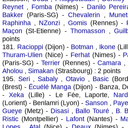
Reynet
,
Fomba
(Nimes) -
Danilo Pereir
Bakker
(Paris-SG) -
Chevalerin
,
Munet
Raphinha
,
NZonzi
,
Gomis
(Rennes) -
Maçon
(St-Etienne) -
Thomasson
,
Guil
points
181.
Racioppi
(Dijon) -
Botman
,
Ikone
(Lil
Thuram-Ulien
(Nice) -
Ferhat
(Nimes) -
P
(Paris-SG) -
Terrier
(Rennes) -
Camara
Aholou
,
Simakan
(Strasbourg) : 2 points
195.
Seri
,
Sabaly
,
Otavio
,
Basic
(Bord
(Brest) -
Écuélé Manga
(Dijon) - Banza, 
-
Xeka
(Lille) - Le Fée, Laporte,
Nard
(Lorient) - Benlamri (Lyon) -
Sanson
,
Paye
Gueye
(Metz) -
Disasi
,
Ballo Touré
,
B. B
Ristic
(Montpellier) -
Lafont
(Nantes) -
Ma
Lopes
,
Atal
(Nice) -
Deaux
(Nimes) -