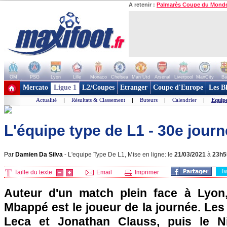
A retenir :
Palmarès Coupe du Mond
OM
PSG
Lyon
Lille
Monaco
Chelsea
Man Utd
Arsenal
Liverpool
ManCity
Ba
+ de clubs
Mercato
Ligue 1
L2/Coupes
Etranger
Coupe d'Europe
Les B
Actualité
|
Résultats & Classement
|
Buteurs
|
Calendrier
|
Equip
L'équipe type de L1 - 30e jour
Par
Damien Da Silva
-
L'equipe Type De L1, Mise en ligne: le
21/03/2021
à
23h5
T
Taille du texte:
Email
Imprimer
Auteur d'un match plein face à Lyon,
Mbappé est le joueur de la journée. Le
Leca et Jonathan Clauss, puis le N