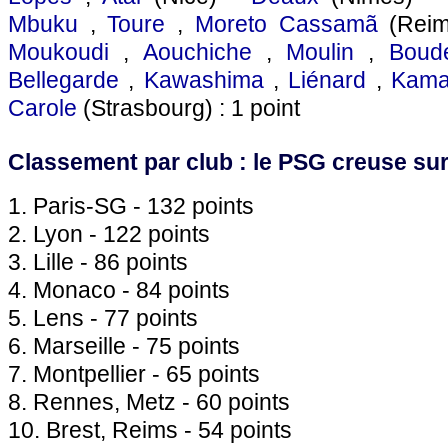
Mbuku
,
Toure
,
Moreto Cassamã
(Reim
Moukoudi
,
Aouchiche
,
Moulin
,
Boud
Bellegarde
,
Kawashima
,
Liénard
,
Kama
Carole
(Strasbourg) : 1 point
Classement par club : le PSG creuse su
1. Paris-SG - 132 points
2. Lyon - 122 points
3. Lille - 86 points
4. Monaco - 84 points
5. Lens - 77 points
6. Marseille - 75 points
7. Montpellier - 65 points
8. Rennes, Metz - 60 points
10. Brest, Reims - 54 points