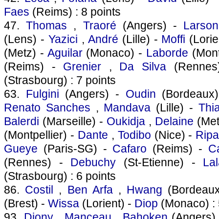
Faes
(Reims) : 8 points
47.
Thomas
,
Traoré
(Angers) -
Larson
(Lens) -
Yazici
,
André
(Lille) -
Moffi
(Lorie
(Metz) -
Aguilar
(Monaco) -
Laborde
(Mont
(Reims) -
Grenier
,
Da Silva
(Rennes
(Strasbourg) : 7 points
63.
Fulgini
(Angers) -
Oudin
(Bordeaux
Renato Sanches
,
Mandava
(Lille) -
Thi
Balerdi
(Marseille) -
Oukidja
,
Delaine
(Met
(Montpellier) -
Dante
,
Todibo
(Nice) -
Ripa
Gueye
(Paris-SG) -
Cafaro
(Reims) -
C
(Rennes) -
Debuchy
(St-Etienne) -
La
(Strasbourg) : 6 points
86.
Costil
,
Ben Arfa
,
Hwang
(Bordeau
(Brest) -
Wissa
(Lorient) -
Diop
(Monaco) : 
93.
Diony
,
Manceau
,
Bahoken
(Angers)