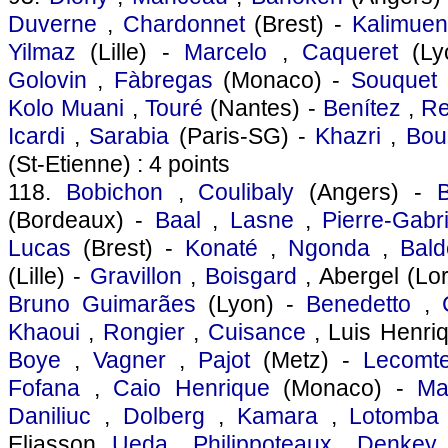
Duverne
,
Chardonnet
(Brest) -
Kalimue
Yilmaz
(Lille) -
Marcelo
,
Caqueret
(Ly
Golovin
,
Fàbregas
(Monaco) -
Souquet
(
Kolo Muani
,
Touré
(Nantes) -
Benítez
,
Re
Icardi
,
Sarabia
(Paris-SG) -
Khazri
,
Bou
(St-Etienne) : 4 points
118.
Bobichon
,
Coulibaly
(Angers) -
(Bordeaux) -
Baal
,
Lasne
,
Pierre-Gabri
Lucas
(Brest) -
Konaté
,
Ngonda
,
Bald
(Lille) -
Gravillon
,
Boisgard
, Abergel (Lor
Bruno Guimarães
(Lyon) -
Benedetto
,
Khaoui
,
Rongier
,
Cuisance
, Luis Henriq
Boye
,
Vagner
,
Pajot
(Metz) -
Lecomt
Fofana
,
Caio Henrique
(Monaco) -
Ma
Daniliuc
,
Dolberg
,
Kamara
,
Lotomba
Eliasson,
Ueda
,
Philippoteaux
,
Denkey