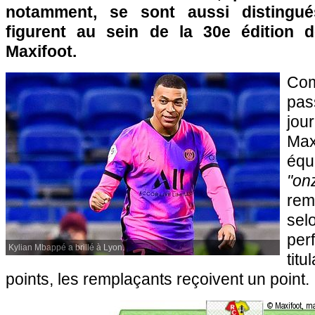
notamment, se sont aussi distingu
figurent au sein de la 30e édition d
Maxifoot.
Com
pas
jou
Max
équ
"
rem
s
pe
Kylian Mbappé a brillé à Lyon.
titu
points, les remplaçants reçoivent un point.