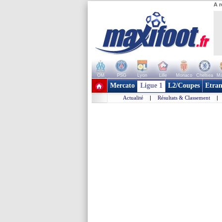
A r
OM
PSG
Lyon
Lille
Monaco
Chelsea
Ma
+ de clubs
Mercato
Ligue 1
L2/Coupes
Etran
Actualité
|
Résultats & Classement
|