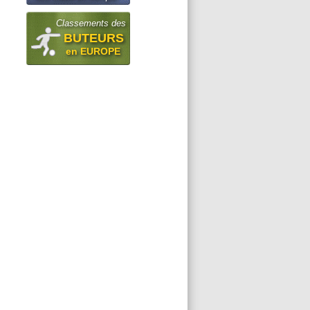
Classements des
BUTEURS
en EUROPE