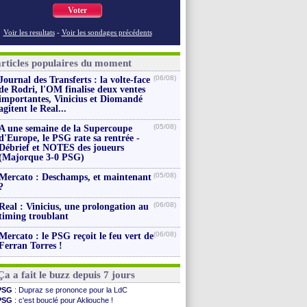
Voter
Voir les resultats
-
Voir les sondages précédents
articles populaires du moment
(06/08)
Journal des Transferts : la volte-face
de Rodri, l'OM finalise deux ventes
importantes, Vinicius et Diomandé
agitent le Real...
(05/08)
A une semaine de la Supercoupe
d'Europe, le PSG rate sa rentrée -
Débrief et NOTES des joueurs
(Majorque 3-0 PSG)
(05/08)
Mercato : Deschamps, et maintenant
?
(06/08)
Real : Vinicius, une prolongation au
timing troublant
(06/08)
Mercato : le PSG reçoit le feu vert de
Ferran Torres !
Ça a fait le buzz depuis 7 jours
PSG
: Dupraz se prononce pour la LdC
PSG
: c'est bouclé pour Akliouche !