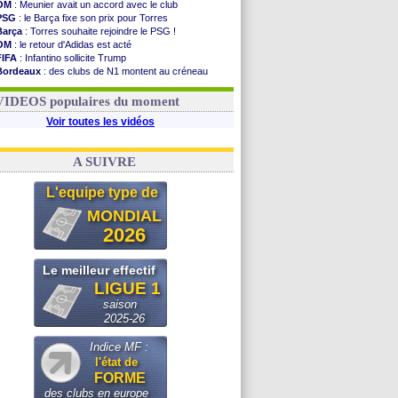
OM
: Meunier avait un accord avec le club
PSG
: le Barça fixe son prix pour Torres
Barça
: Torres souhaite rejoindre le PSG !
OM
: le retour d'Adidas est acté
FIFA
: Infantino sollicite Trump
Bordeaux
: des clubs de N1 montent au créneau
Argentine
: quand Medina recadre... sa mère
Real
: le démenti de Leipzig pour Diomandé
VIDEOS populaires du moment
Voir toutes les vidéos
A SUIVRE
L'equipe type de
MONDIAL
2026
Le meilleur effectif
LIGUE 1
saison
2025-26
Indice MF :
l'état de
FORME
des clubs en europe