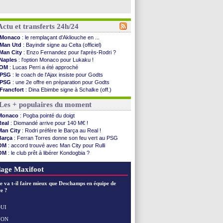
Actu et transferts 24h/24
Monaco
: le remplaçant d'Akliouche en ...
Man Utd
: Bayindir signe au Celta (officiel)
Man City
: Enzo Fernandez pour l'après-Rodri ?
Naples
: l'option Monaco pour Lukaku !
OM
: Lucas Perri a été approché
PSG
: le coach de l'Ajax insiste pour Godts
PSG
: une 2e offre en préparation pour Godts
Francfort
: Dina Ebimbe signe à Schalke (off.)
Strasbourg
: Saïdou Sow prêté à Nantes (off.)
Les + populaires du moment
Monaco
: Filipe Luis aimerait garder Balogun
Dortmund
: Newcastle est prévenu pour Nmecha
Monaco
: Pogba pointé du doigt
Barça
: première offre à 45 M€ pour Rodri ?
Real
: Diomandé arrive pour 140 M€ !
Argentine
: le soutien très appuyé à Infantino
Man City
: Rodri préfère le Barça au Real !
Tottenham
: Van de Ven va prolonger
Barça
: Ferran Torres donne son feu vert au PSG
Barça
: l'agent de Rodri confirme !
OM
: accord trouvé avec Man City pour Rulli
FIFA
: la CAF soutient Infantino
OM
: le club prêt à libérer Kondogbia ?
CdM 2030
: Rubiales charge Infantino et ...
PSG
: l'étonnante rumeur Gusto
Rennes
: Embolo a des pistes alléchantes
PSG
: Luis Enrique satisfait malgré tout
age Maxifoot
Côte d'Ivoire
: Renard affiche ses ambitions
Rennes
: Haise confirme pour Aït Boudlal
e va t-il faire mieux que Deschamps en équipe de
Man City
: Trafford à Leeds pour 47 M€ (off...
e ?
Man Utd
: Zirkzee vers la Juventus ?
Amical
: Monaco s'impose contre Getafe
UI
Nantes
: Der Zakarian et sa relation avec Kita
NON
Voir les brèves précédentes