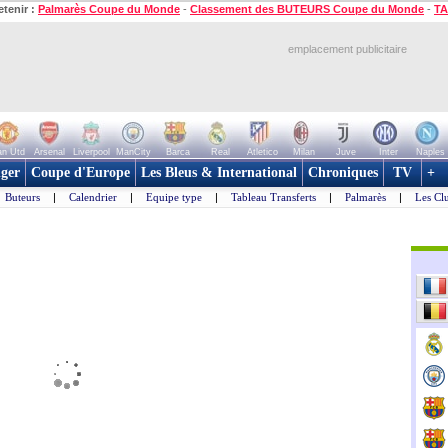
etenir :
Palmarès Coupe du Monde
-
Classement des BUTEURS Coupe du Monde
-
TA
emplacement publicitaire
n Utd
Arsenal
Liverpool
ManCity
Barca
Real
Atletico
Milan
Juve
Inter
Naples
ger
Coupe d'Europe
Les Bleus & International
Chroniques
TV
+
Buteurs
|
Calendrier
|
Equipe type
|
Tableau Transferts
|
Palmarès
|
Les Cl