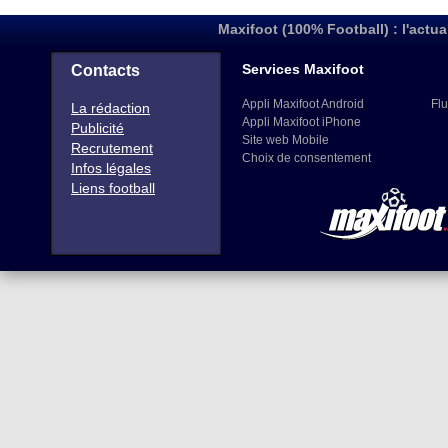
Maxifoot (100% Football) : l'actua
Services Maxifoot
Contacts
Appli Maxifoot Android
Flu
La rédaction
Appli Maxifoot iPhone
Publicité
Site web Mobile
Recrutement
Choix de consentement
Infos légales
Liens football