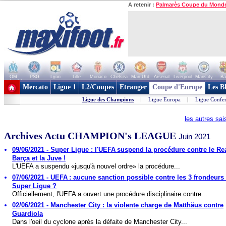
A retenir :
Palmarès Coupe du Mond
OM
PSG
Lyon
Lille
Monaco
Chelsea
Man Utd
Arsenal
Liverpool
ManCity
Ba
+ de clubs
Mercato
Ligue 1
L2/Coupes
Etranger
Coupe d'Europe
Les B
Ligue des Champions
|
Ligue Europa
|
Ligue Confe
les autres sa
Archives Actu CHAMPION's LEAGUE
Juin 2021
09/06/2021 - Super Ligue : l'UEFA suspend la procédure contre le Rea
Barça et la Juve !
L'UEFA a suspendu «jusqu'à nouvel ordre» la procédure...
07/06/2021 - UEFA : aucune sanction possible contre les 3 frondeurs 
Super Ligue ?
Officiellement, l'UEFA a ouvert une procédure disciplinaire contre...
02/06/2021 - Manchester City : la violente charge de Matthäus contre
Guardiola
Dans l'oeil du cyclone après la défaite de Manchester City...