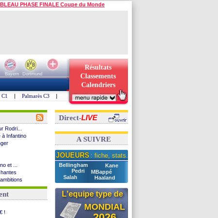
BLEAU PHASE FINALE Coupe du Monde
Résultats
Bayern
Dortmund
Classements
Calendriers
s C1
|
Palmarès C3
|
LIVE
Direct-
r Rodri...
 à Infantino
A SUIVRE
nger
JOUEURS
: fiche, stats...
o et ...
Bellingham
Kane
Pedri
MBappé
chantes
Salah
Haaland
 ambitions
Boudlal
L'equipe type de
ent
 M€ (off...
s ?
MONDIAL
Getafe
€ !
2026
on avec Kita