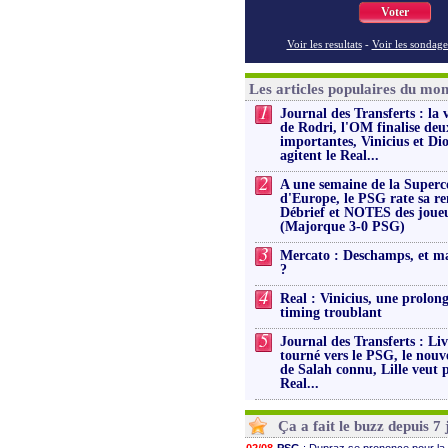
Voter
Voir les resultats
-
Voir les sondage
Les articles populaires du mo
1
Journal des Transferts : la 
de Rodri, l'OM finalise deu
importantes, Vinicius et D
agitent le Real...
2
A une semaine de la Super
d'Europe, le PSG rate sa re
Débrief et NOTES des joue
(Majorque 3-0 PSG)
3
Mercato : Deschamps, et m
?
4
Real : Vinicius, une prolon
timing troublant
5
Journal des Transferts : Li
tourné vers le PSG, le nouv
de Salah connu, Lille veut 
Real...
Ça a fait le buzz depuis 7 