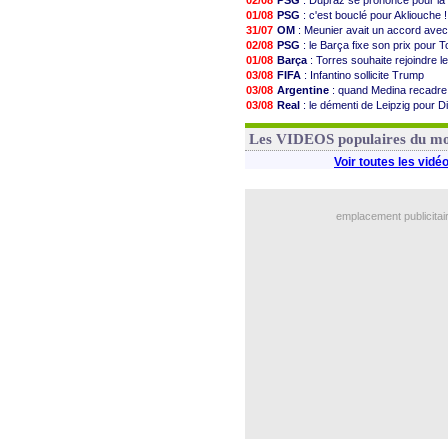
02/08
PSG
: Dupraz se prononce pour la
01/08
PSG
: c'est bouclé pour Akliouche !
31/07
OM
: Meunier avait un accord avec
02/08
PSG
: le Barça fixe son prix pour T
01/08
Barça
: Torres souhaite rejoindre l
03/08
FIFA
: Infantino sollicite Trump
03/08
Argentine
: quand Medina recadre
03/08
Real
: le démenti de Leipzig pour 
03/08
OM
: Paixão attire un 2e club angla
31/07
FIFA
: le conseiller d'Infantino dém
Les VIDEOS populaires du m
Voir toutes les vidé
emplacement publicitai