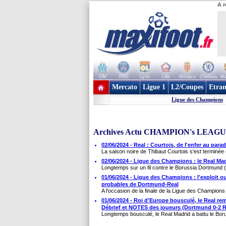
A r
OM
PSG
Lyon
Lille
Monaco
Chelsea
Ma
+ de clubs
Mercato
Ligue 1
L2/Coupes
Etran
Ligue des Champions
Archives Actu CHAMPION's LEAG
02/06/2024 - Real : Courtois, de l'enfer au parad
La saison noire de Thibaut Courtois s'est terminée
02/06/2024 - Ligue des Champions : le Real Madr
Longtemps sur un fil contre le Borussia Dortmund (
01/06/2024 - Ligue des Champions : l'exploit ou
probables de Dortmund-Real
A l'occasion de la finale de la Ligue des Champions
01/06/2024 - Roi d'Europe bousculé, le Real r
Débrief et NOTES des joueurs (Dortmund 0-2 R
Longtemps bousculé, le Real Madrid a battu le Bor