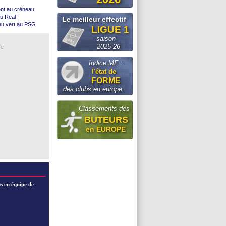
ia ?
ent au créneau
kliouche
u Real !
Le meilleur effectif
eu vert au PSG
LIGUE 1
tout
saison
pour Rulli
el)
2025-26
re
e
d
Indice MF :
l'état de
officiel)
FORME
des clubs en europe
tes
Classements des
BUTEURS
en EUROPE
s en équipe de