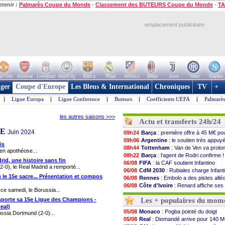
etenir :
Palmarès Coupe du Monde
-
Classement des BUTEURS Coupe du Monde
-
TA
emplacement publicitaire
n Utd
Arsenal
Liverpool
ManCity
Barca
Real
Atletico
Milan
Juve
Inter
Naples
ger
Coupe d'Europe
Les Bleus & International
Chroniques
TV
+
|
Ligue Europa
|
Ligue Conference
|
Buteurs
|
Coefficients UEFA
|
Palmarè
les autres saisons >>>
Actu et transferts 24h/24
UE
Juin 2024
09h24
Barça
: première offre à 45 M€ pou
09h06
Argentine
: le soutien très appuyé
is
08h44
Tottenham
: Van de Ven va prolo
 en apothéose...
08h22
Barça
: l'agent de Rodri confirme !
id, une histoire sans fin
06/08
FIFA
: la CAF soutient Infantino
2-0), le Real Madrid a remporté...
06/08
CdM 2030
: Rubiales charge Infantin
 le 15e sacre... Présentation et compos
06/08
Rennes
: Embolo a des pistes allé
06/08
Côte d'Ivoire
: Renard affiche ses
 ce samedi, le Borussia...
06/08
Rennes
: Haise confirme pour Aït 
emporte sa 15e Ligue des Champions -
Les + populaires du mom
06/08
Man City
: Trafford à Leeds pour 47
eal)
06/08
Man Utd
: Zirkzee vers la Juventu
05/08
Monaco
: Pogba pointé du doigt
ussia Dortmund (2-0)...
06/08
Amical
: Monaco s'impose contre 
05/08
Real
: Diomandé arrive pour 140 M
06/08
Nantes
: Der Zakarian et sa relati