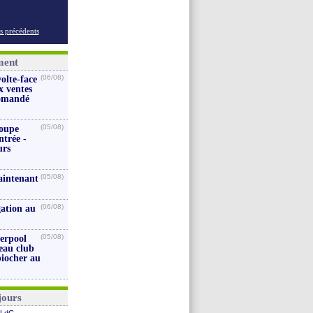
s précédents
ment
(06/08)
volte-face
x ventes
iomandé
(05/08)
coupe
ntrée -
urs
(05/08)
aintenant
(06/08)
gation au
(05/08)
verpool
eau club
piocher au
jours