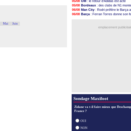
05/08
OM
: le retour d'Adidas est acté
06/08
OM
: le club prêt à libérer Kondogb
05/08
Bordeaux
: des clubs de N1 mont
06/08
Monaco
: le message touchant d'A
06/08
Man City
: Rodri préfère le Barça a
06/08
FIFA
: Tebas en remet une couche
06/08
Barça
: Ferran Torres donne son f
06/08
FIFA
: l'UEFA maintient la pression
06/08
PSG
: Luis Enrique satisfait malgré 
06/08
PSG
: Tebas encense Luis Enrique
06/08
OM
: accord trouvé avec Man City 
Mai
Juin
06/08
Real
: Vinicius jusqu'en 2032 (offici
emplacement publicitai
06/08
Lyon
: Mangala va rejoindre Getaf
06/08
OM
: une offre refusée pour Aguer
06/08
Real
: c'est confirmé pour Vinicius
06/08
Troyes
: Junior Diaz jusqu'en 2030 (
06/08
PSG
: Akliouche a signé (officiel)
Voir les brèves précéden
Sondage Maxifoot
Zidane va t-il faire mieux que Deschamp
France ?
OUI
NON