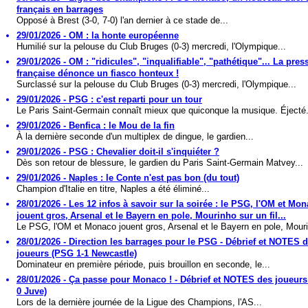
français en barrages
Opposé à Brest (3-0, 7-0) l'an dernier à ce stade de...
29/01/2026 - OM : la honte européenne
Humilié sur la pelouse du Club Bruges (0-3) mercredi, l'Olympique...
29/01/2026 - OM : "ridicules", "inqualifiable", "pathétique"... La pres
française dénonce un fiasco honteux !
Surclassé sur la pelouse du Club Bruges (0-3) mercredi, l'Olympique...
29/01/2026 - PSG : c'est reparti pour un tour
Le Paris Saint-Germain connaît mieux que quiconque la musique. Éjecté.
29/01/2026 - Benfica : le Mou de la fin
À la dernière seconde d'un multiplex de dingue, le gardien...
29/01/2026 - PSG : Chevalier doit-il s'inquiéter ?
Dès son retour de blessure, le gardien du Paris Saint-Germain Matvey...
29/01/2026 - Naples : le Conte n'est pas bon (du tout)
Champion d'Italie en titre, Naples a été éliminé...
28/01/2026 - Les 12 infos à savoir sur la soirée : le PSG, l'OM et Mo
jouent gros, Arsenal et le Bayern en pole, Mourinho sur un fil...
Le PSG, l'OM et Monaco jouent gros, Arsenal et le Bayern en pole, Mouri
28/01/2026 - Direction les barrages pour le PSG - Débrief et NOTES 
joueurs (PSG 1-1 Newcastle)
Dominateur en première période, puis brouillon en seconde, le...
28/01/2026 - Ça passe pour Monaco ! - Débrief et NOTES des joueurs
0 Juve)
Lors de la dernière journée de la Ligue des Champions, l'AS...