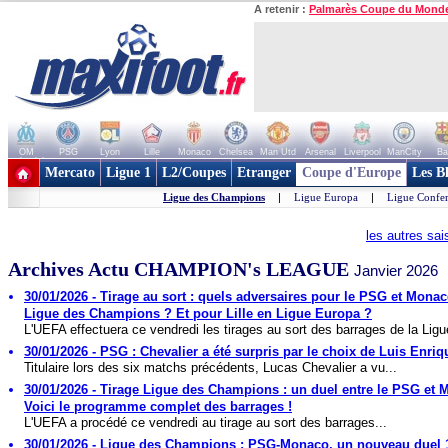
A retenir :
Palmarès Coupe du Mond
OM
PSG
Lyon
Lille
Monaco
Chelsea
Man Utd
Arsenal
Liverpool
ManCity
Ba
+ de clubs
Mercato
Ligue 1
L2/Coupes
Etranger
Coupe d'Europe
Les B
Ligue des Champions
|
Ligue Europa
|
Ligue Confe
les autres sa
Archives Actu CHAMPION's LEAGUE
Janvier 2026
30/01/2026 - Tirage au sort : quels adversaires pour le PSG et Mona
Ligue des Champions ? Et pour Lille en Ligue Europa ?
L'UEFA effectuera ce vendredi les tirages au sort des barrages de la Ligue
30/01/2026 - PSG : Chevalier a été surpris par le choix de Luis Enriq
Titulaire lors des six matchs précédents, Lucas Chevalier a vu...
30/01/2026 - Tirage Ligue des Champions : un duel entre le PSG et 
Voici le programme complet des barrages !
L'UEFA a procédé ce vendredi au tirage au sort des barrages...
30/01/2026 - Ligue des Champions : PSG-Monaco, un nouveau duel