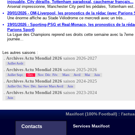
injouable, City déraille, Tottenham paradoxal, cauchemar français...
Arsenal impressionne, Manchester City perd les pédales, Tottenham est.
20/01/2026 - OM-Liverpool, les pronostics de la rédac (avec Parions 
Une énorme affiche au Stade Vélodrome ce mercredi avec un très...
19/01/2026 - Sporting-PSG et Real-Monaco, les pronostics de la réda
Parions Sport)
La Ligue des Champions reprend ses droits cette semaine avec la 7eme
journée...
Les autres saisons :
.
Archives Actu Mondial 2026
saison 2026-2027
Juillet Août
.
Archives Actu Mondial 2026
saison 2025-2026
Juillet Sept.
Oct.
Nov. Déc. Fév.
Mars
Avril
Mai
Juin
.
Archives Actu Mondial 2026
saison 2024-2025
Juillet Oct. Nov. Déc. Janvier Mars Avril
Juin
.
Archives Actu Mondial 2026
saison 2023-2024
Juin
Maxifoot (100% Football) : l'actua
Services Maxifoot
Contacts