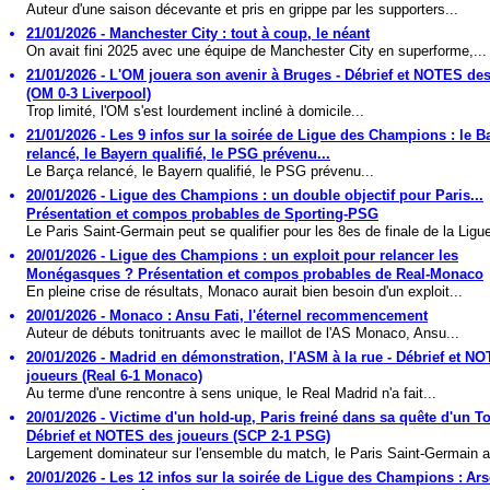
Auteur d'une saison décevante et pris en grippe par les supporters...
21/01/2026 - Manchester City : tout à coup, le néant
On avait fini 2025 avec une équipe de Manchester City en superforme,...
21/01/2026 - L'OM jouera son avenir à Bruges - Débrief et NOTES de
(OM 0-3 Liverpool)
Trop limité, l'OM s'est lourdement incliné à domicile...
21/01/2026 - Les 9 infos sur la soirée de Ligue des Champions : le B
relancé, le Bayern qualifié, le PSG prévenu...
Le Barça relancé, le Bayern qualifié, le PSG prévenu...
20/01/2026 - Ligue des Champions : un double objectif pour Paris...
Présentation et compos probables de Sporting-PSG
Le Paris Saint-Germain peut se qualifier pour les 8es de finale de la Ligue
20/01/2026 - Ligue des Champions : un exploit pour relancer les
Monégasques ? Présentation et compos probables de Real-Monaco
En pleine crise de résultats, Monaco aurait bien besoin d'un exploit...
20/01/2026 - Monaco : Ansu Fati, l'éternel recommencement
Auteur de débuts tonitruants avec le maillot de l'AS Monaco, Ansu...
20/01/2026 - Madrid en démonstration, l'ASM à la rue - Débrief et N
joueurs (Real 6-1 Monaco)
Au terme d'une rencontre à sens unique, le Real Madrid n'a fait...
20/01/2026 - Victime d'un hold-up, Paris freiné dans sa quête d'un To
Débrief et NOTES des joueurs (SCP 2-1 PSG)
Largement dominateur sur l'ensemble du match, le Paris Saint-Germain a 
20/01/2026 - Les 12 infos sur la soirée de Ligue des Champions : Ar