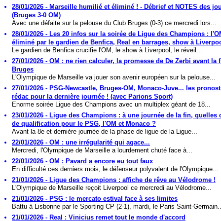
28/01/2026 - Marseille humilié et éliminé ! - Débrief et NOTES des jo
(Bruges 3-0 OM)
Avec une défaite sur la pelouse du Club Bruges (0-3) ce mercredi lors...
28/01/2026 - Les 20 infos sur la soirée de Ligue des Champions : l'
éliminé par le gardien de Benfica, Real en barrages, show à Liverpoo
Le gardien de Benfica crucifie l'OM, le show à Liverpool, le réveil...
27/01/2026 - OM : ne rien calculer, la promesse de De Zerbi avant la f
Bruges
L'Olympique de Marseille va jouer son avenir européen sur la pelouse...
27/01/2026 - PSG-Newcastle, Bruges-OM, Monaco-Juve... les pronosti
rédac pour la dernière journée ! (avec Parions Sport)
Enorme soirée Ligue des Champions avec un multiplex géant de 18...
23/01/2026 - Ligue des Champions : à une journée de la fin, quelles
de qualification pour le PSG, l'OM et Monaco ?
Avant la 8e et dernière journée de la phase de ligue de la Ligue...
22/01/2026 - OM : une irrégularité qui agace...
Mercredi, l'Olympique de Marseille a lourdement chuté face à...
22/01/2026 - OM : Pavard a encore eu tout faux
En difficulté ces derniers mois, le défenseur polyvalent de l'Olympique...
21/01/2026 - Ligue des Champions : affiche de rêve au Vélodrome !
L'Olympique de Marseille reçoit Liverpool ce mercredi au Vélodrome...
21/01/2026 - PSG : le mercato estival face à ses limites
Battu à Lisbonne par le Sporting CP (2-1), mardi, le Paris Saint-Germain..
21/01/2026 - Real : Vinicius remet tout le monde d'accord