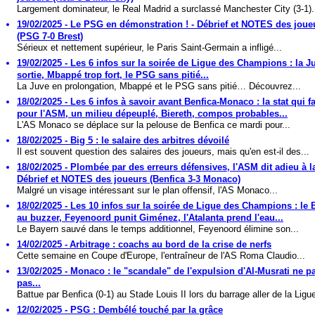
Largement dominateur, le Real Madrid a surclassé Manchester City (3-1).
19/02/2025 - Le PSG en démonstration ! - Débrief et NOTES des joue
(PSG 7-0 Brest)
Sérieux et nettement supérieur, le Paris Saint-Germain a infligé...
19/02/2025 - Les 6 infos sur la soirée de Ligue des Champions : la J
sortie, Mbappé trop fort, le PSG sans pitié...
La Juve en prolongation, Mbappé et le PSG sans pitié… Découvrez...
18/02/2025 - Les 6 infos à savoir avant Benfica-Monaco : la stat qui fa
pour l'ASM, un milieu dépeuplé, Biereth, compos probables...
L'AS Monaco se déplace sur la pelouse de Benfica ce mardi pour...
18/02/2025 - Big 5 : le salaire des arbitres dévoilé
Il est souvent question des salaires des joueurs, mais qu'en est-il des...
18/02/2025 - Plombée par des erreurs défensives, l'ASM dit adieu à la
Débrief et NOTES des joueurs (Benfica 3-3 Monaco)
Malgré un visage intéressant sur le plan offensif, l'AS Monaco...
18/02/2025 - Les 10 infos sur la soirée de Ligue des Champions : le 
au buzzer, Feyenoord punit Giménez, l'Atalanta prend l'eau...
Le Bayern sauvé dans le temps additionnel, Feyenoord élimine son...
14/02/2025 - Arbitrage : coachs au bord de la crise de nerfs
Cette semaine en Coupe d'Europe, l'entraîneur de l'AS Roma Claudio...
13/02/2025 - Monaco : le "scandale" de l'expulsion d'Al-Musrati ne p
pas...
Battue par Benfica (0-1) au Stade Louis II lors du barrage aller de la Ligue
12/02/2025 - PSG : Dembélé touché par la grâce