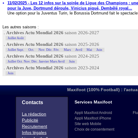
11/02/2025 - Les 12 infos sur la soirée de Ligue des Champions : un
pour la Juve, Dortmund déroule, Vinicius piqué, Dembélé royal...
Une option pour la Juventus Turin, le Borussia Dortmund fait le spectacle,
Les autres saisons :
.
Archives Actu Mondial 2026
saison 2026-2027
Juillet Août
.
Archives Actu Mondial 2026
saison 2025-2026
Juillet Sept.
Oct.
Nov. Déc. Fév.
Mars
Avril
Mai
Juin
.
Archives Actu Mondial 2026
saison 2024-2025
Juillet Oct. Nov. Déc. Janvier Mars Avril
Juin
.
Archives Actu Mondial 2026
saison 2023-2024
Juin
Maxifoot (100% Football) : l'actua
Services Maxifoot
Contacts
Appli Maxifoot Android
Flu
La rédaction
Appli Maxifoot iPhone
Publicité
Site web Mobile
Recrutement
Choix de consentement
Infos légales