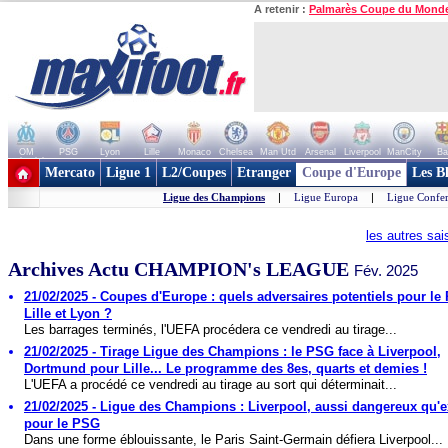
A retenir :
Palmarès Coupe du Mond
OM
PSG
Lyon
Lille
Monaco
Chelsea
Man Utd
Arsenal
Liverpool
ManCity
Ba
+ de clubs
Mercato
Ligue 1
L2/Coupes
Etranger
Coupe d'Europe
Les B
Ligue des Champions
|
Ligue Europa
|
Ligue Confe
les autres sa
Archives Actu CHAMPION's LEAGUE
Fév. 2025
21/02/2025 - Coupes d'Europe : quels adversaires potentiels pour le
Lille et Lyon ?
Les barrages terminés, l'UEFA procédera ce vendredi au tirage...
21/02/2025 - Tirage Ligue des Champions : le PSG face à Liverpool,
Dortmund pour Lille... Le programme des 8es, quarts et demies !
L'UEFA a procédé ce vendredi au tirage au sort qui déterminait...
21/02/2025 - Ligue des Champions : Liverpool, aussi dangereux qu'e
pour le PSG
Dans une forme éblouissante, le Paris Saint-Germain défiera Liverpool...