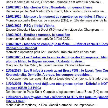
Dans la forme de sa vie, Ousmane Dembélé s'est offert un nouveau...
12/02/2025 - Manchester City : Guardiola, un genou à terre
Renversé par le Real Madrid (2-3), mardi, Manchester City se retrouve...
12/02/2025 - Monaco : le moment de remettre les pendules à l'heure
Monaco accueille Benfica, ce mercredi (21h), en 16e de finale aller de la 
12/02/2025 - PSG : l'idéal Vitinha
Encore étincelant face à Brest (3-0) mardi en Ligue des Champions,...
12/02/2025 - Benfica : Aursnes, le caméléon
Incontournable depuis son arrivée à l'été 2022,...
12/02/2025 - Monaco se complique la tâche... - Débrief et NOTES des
(Monaco 0-1 Benfica)
Mauvaise opération pour l'AS Monaco. Trop brouillon et pas aidé...
12/02/2025 - Les 7 infos sur la soirée de Ligue des Champions : Mai
plombe Milan, le Bayern secoué, l'Atalanta frustrée...
Maignan plombe Milan, le Bayern secoué, l'Atalanta frustrée......
11/02/2025 - Les 8 infos à savoir avant Brest-PSG : le favori, Tom Cru
Kvaratskhelia, Dembélé, Ajorque, les compos probables...
A l'occasion des barrages aller de la Ligue des Champions, le Stade Brest
11/02/2025 - Paris prend déjà une très grosse option - Débrief et NO
joueurs (SB29 0-3 PSG)
Dominateur, le Paris Saint-Germain a logiquement battu Brest (3-0) ce mar
11/02/2025 - Impitoyable Real - Débrief et NOTES des joueurs (Manch
City 2-3 Real)
Mené à deux reprises, le Real Madrid a arraché une improbable...