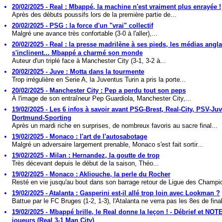
20/02/2025 - Real : Mbappé, la machine n'est vraiment plus enrayée !
Après des débuts poussifs lors de la première partie de...
20/02/2025 - PSG : la force d'un "vrai" collectif
Malgré une avance très confortable (3-0 à l'aller),...
20/02/2025 - Real : la presse madrilène à ses pieds, les médias angla
s'inclinent... Mbappé a charmé son monde
Auteur d'un triplé face à Manchester City (3-1, 3-2 à...
20/02/2025 - Juve : Motta dans la tourmente
Trop irrégulière en Serie A, la Juventus Turin a pris la porte...
20/02/2025 - Manchester City : Pep a perdu tout son peps
À l'image de son entraîneur Pep Guardiola, Manchester City,...
19/02/2025 - Les 6 infos à savoir avant PSG-Brest, Real-City, PSV-Juv
Dortmund-Sporting
Après un mardi riche en surprises, de nombreux favoris au sacre final...
19/02/2025 - Monaco : l'art de l'autosabotage
Malgré un adversaire largement prenable, Monaco s'est fait sortir...
19/02/2025 - Milan : Hernandez, la goutte de trop
Très décevant depuis le début de la saison, Théo...
19/02/2025 - Monaco : Akliouche, la perle du Rocher
Resté en vie jusqu'au bout dans son barrage retour de Ligue des Champio
19/02/2025 - Atalanta : Gasperini est-il allé trop loin avec Lookman ?
Battue par le FC Bruges (1-2, 1-3), l'Atalanta ne verra pas les 8es de final
19/02/2025 - Mbappé brille, le Real donne la leçon ! - Débrief et NO
joueurs (Real 3-1 Man City)