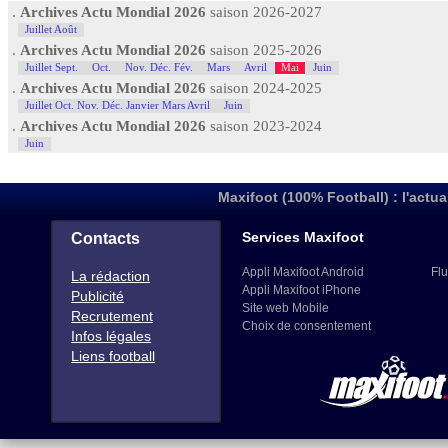
.
Archives Actu Mondial 2026
saison 2026-2027
Juillet Août
.
Archives Actu Mondial 2026
saison 2025-2026
Juillet Sept.
Oct.
Nov. Déc. Fév.
Mars
Avril
Mai
Juin
.
Archives Actu Mondial 2026
saison 2024-2025
Juillet Oct. Nov. Déc. Janvier Mars Avril
Juin
.
Archives Actu Mondial 2026
saison 2023-2024
Juin
Maxifoot (100% Football) : l'actua
Services Maxifoot
Contacts
Appli Maxifoot Android
Flu
La rédaction
Appli Maxifoot iPhone
Publicité
Site web Mobile
Recrutement
Choix de consentement
Infos légales
Liens football