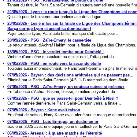
27/05/2026 - PSG : Kvaratskhelia, le poids du trône
Tenant du titre, le Paris Saint-Germain disputera samedi une nouvelle fina
24/05/2026 - Lyon : la route jusqu'à la Ligue des Champions est con
Qualifié pour le troisième tour préliminaire de la Ligue...
23/05/2026 - Les 6 infos sur la finale de Ligue des Champions fémini
Barça corrige Lyon et assoit sa domination !
Pajor crucifie Lyon, Paralluelo brille, manque d'efficacité pour...
20/05/2026 - PSG : Zaïre-Emery, le casse-tête
Le retour attendu d'Achraf Hakimi pour la finale de Ligue des Champions.
18/05/2026 - PSG : le verdict tombe pour Dembélé !
Victime d'une gêne musculaire au mollet droit, l'attaquant du...
07/05/2026 - PSG : en route vers la seconde étoile
Toujours aussi impressionnant, le Paris Saint-Germain a pris le meilleur s
07/05/2026 - Bayern : des décisions arbitrales qui ne passent pas...
Eliminé par le Paris Saint-Germain (4-5, 1-1) mercredi en demi-finale...
07/05/2026 - PSG : Zaïre-Emery, un couteau suisse si précieux
En l'absence d'Achraf Hakimi, blessé, le milieu polyvalent du...
07/05/2026 - PSG : que se passe-t-il pour Dembélé à Noël ?
Comme l'année dernière, le Paris Saint-Germain verra la finale...
07/05/2026 - Bayern : Kane avait raison
En début de saison, Harry Kane avait alerté sur le manque de profondeur.
07/05/2026 - PSG : Luis Enrique, un destin en or
Sacré en 2025 avec une équipe jeune et collective, le Paris Saint-Germai
06/05/2026 - Arsenal : à quatre matchs de l'éternité