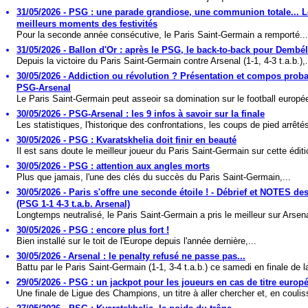
31/05/2026 - PSG : une parade grandiose, une communion totale... 
meilleurs moments des festivités
Pour la seconde année consécutive, le Paris Saint-Germain a remporté...
31/05/2026 - Ballon d'Or : après le PSG, le back-to-back pour Dembé
Depuis la victoire du Paris Saint-Germain contre Arsenal (1-1, 4-3 t.a.b.),.
30/05/2026 - Addiction ou révolution ? Présentation et compos prob
PSG-Arsenal
Le Paris Saint-Germain peut asseoir sa domination sur le football europée
30/05/2026 - PSG-Arsenal : les 9 infos à savoir sur la finale
Les statistiques, l'historique des confrontations, les coups de pied arrêtés
30/05/2026 - PSG : Kvaratskhelia doit finir en beauté
Il est sans doute le meilleur joueur du Paris Saint-Germain sur cette éditi
30/05/2026 - PSG : attention aux angles morts
Plus que jamais, l'une des clés du succès du Paris Saint-Germain,...
30/05/2026 - Paris s'offre une seconde étoile ! - Débrief et NOTES de
(PSG 1-1 4-3 t.a.b. Arsenal)
Longtemps neutralisé, le Paris Saint-Germain a pris le meilleur sur Arsena
30/05/2026 - PSG : encore plus fort !
Bien installé sur le toit de l'Europe depuis l'année dernière,...
30/05/2026 - Arsenal : le penalty refusé ne passe pas...
Battu par le Paris Saint-Germain (1-1, 3-4 t.a.b.) ce samedi en finale de la
29/05/2026 - PSG : un jackpot pour les joueurs en cas de titre europ
Une finale de Ligue des Champions, un titre à aller chercher et, en coulis