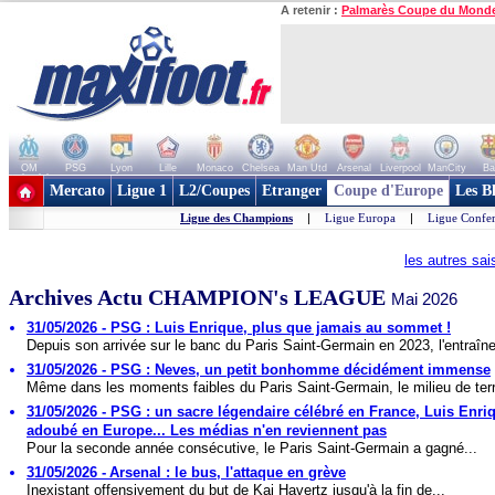
A retenir :
Palmarès Coupe du Mond
OM
PSG
Lyon
Lille
Monaco
Chelsea
Man Utd
Arsenal
Liverpool
ManCity
Ba
+ de clubs
Mercato
Ligue 1
L2/Coupes
Etranger
Coupe d'Europe
Les B
Ligue des Champions
|
Ligue Europa
|
Ligue Confe
les autres sa
Archives Actu CHAMPION's LEAGUE
Mai 2026
31/05/2026 - PSG : Luis Enrique, plus que jamais au sommet !
Depuis son arrivée sur le banc du Paris Saint-Germain en 2023, l'entraîne
31/05/2026 - PSG : Neves, un petit bonhomme décidément immense
Même dans les moments faibles du Paris Saint-Germain, le milieu de terr
31/05/2026 - PSG : un sacre légendaire célébré en France, Luis Enri
adoubé en Europe... Les médias n'en reviennent pas
Pour la seconde année consécutive, le Paris Saint-Germain a gagné...
31/05/2026 - Arsenal : le bus, l'attaque en grève
Inexistant offensivement du but de Kai Havertz jusqu'à la fin de...