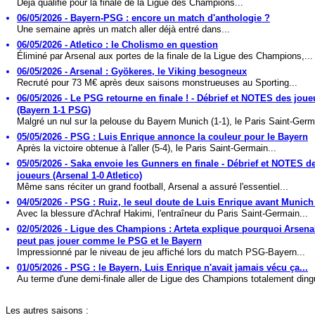
Déjà qualifié pour la finale de la Ligue des Champions...
06/05/2026 - Bayern-PSG : encore un match d'anthologie ?
Une semaine après un match aller déjà entré dans...
06/05/2026 - Atletico : le Cholismo en question
Éliminé par Arsenal aux portes de la finale de la Ligue des Champions,...
06/05/2026 - Arsenal : Gyökeres, le Viking besogneux
Recruté pour 73 M€ après deux saisons monstrueuses au Sporting...
06/05/2026 - Le PSG retourne en finale ! - Débrief et NOTES des joue
(Bayern 1-1 PSG)
Malgré un nul sur la pelouse du Bayern Munich (1-1), le Paris Saint-Germa
05/05/2026 - PSG : Luis Enrique annonce la couleur pour le Bayern
Après la victoire obtenue à l'aller (5-4), le Paris Saint-Germain...
05/05/2026 - Saka envoie les Gunners en finale - Débrief et NOTES d
joueurs (Arsenal 1-0 Atletico)
Même sans réciter un grand football, Arsenal a assuré l'essentiel...
04/05/2026 - PSG : Ruiz, le seul doute de Luis Enrique avant Munich
Avec la blessure d'Achraf Hakimi, l'entraîneur du Paris Saint-Germain...
02/05/2026 - Ligue des Champions : Arteta explique pourquoi Arsena
peut pas jouer comme le PSG et le Bayern
Impressionné par le niveau de jeu affiché lors du match PSG-Bayern...
01/05/2026 - PSG : le Bayern, Luis Enrique n'avait jamais vécu ça...
Au terme d'une demi-finale aller de Ligue des Champions totalement dingu
Les autres saisons :