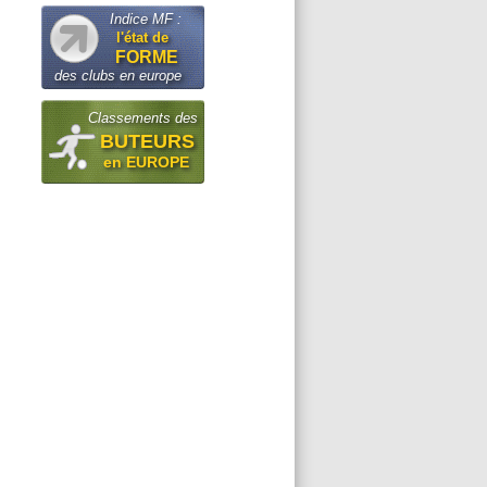
Indice MF :
l'état de
FORME
des clubs en europe
Classements des
BUTEURS
en EUROPE