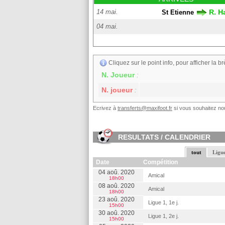
14 mai.
R. 
St Etienne
04 mai.
Cliquez sur le point info, pour afficher la br
N. Joueur
:
N. joueur
:
Ecrivez à
transferts@maxifoot.fr
si vous souhaitez nou
RESULTATS / CALENDRIER
tout
Ligue
Date
Compétition
04 aoû. 2020
Amical
18h00
08 aoû. 2020
Amical
18h00
23 aoû. 2020
Ligue 1, 1e j.
15h00
30 aoû. 2020
Ligue 1, 2e j.
15h00