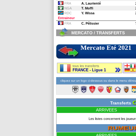
FRA
A. Laurienté
NGA
T. Moffi
RDC
Y. Wissa
Entraineur
FRA
C. Pélissier
MERCATO / TRANSFERTS
Mercato Eté 2021
tous les transferts
FRANCE - Ligue 1
cliquez sur un logo ci-dessous ou dans le menu dérou
Transferts
ARRIVEES
Les listes concernent les joueur
RUMEU
ARRIVEES