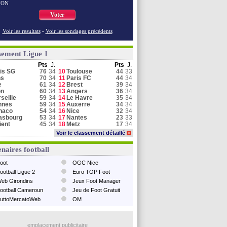
NON
Voter
Voir les resultats
-
Voir les sondages précédents
sement Ligue 1
Pts
J.
Pts
J.
is SG
76
34
10
Toulouse
44
33
ns
70
34
11
Paris FC
44
34
e
61
34
12
Brest
39
34
on
60
34
13
Angers
36
34
seille
59
34
14
Le Havre
35
34
nnes
59
34
15
Auxerre
34
34
naco
54
34
16
Nice
32
34
asbourg
53
34
17
Nantes
23
33
ient
45
34
18
Metz
17
34
Voir le classement détaillé
>
naires football
oot
OGC Nice
ootball Ligue 2
Euro TOP Foot
eb Girondins
Jeux Foot Manager
ootball Cameroun
Jeu de Foot Gratuit
uttoMercatoWeb
OM
emplacement publicitaire