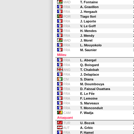
MAD
T. Fontaine
FRA
A. Gravillon
FRA
J. Hergault
POR
Tiago Ilori
FRA
J. Laporte
FRA
V. Le Goff
FRA
H. Mendes
FRA
J. Mendy
MAD
J. Morel
FRA
L. Mouyokolo
FRA
M. Saunier
Milieu
FRA
L. Abergel
FRA
Q. Boisgard
ANG
T. Chalobah
FRA
J. Delaplace
CIV
S. Diarra
FRA
M. Doumbouya
FRA
D. Faissal Ouattara
FRA
E. Le Fée
FRA
F. Lemoine
FRA
S. Marveaux
FRA
T. Monconduit
CAM
F. Wadja
Attaquant
TUR
U. Bozok
AUT
A. Grbic
FRA
P. Hamel