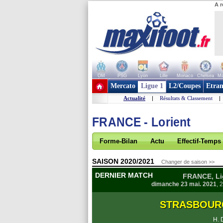
A r
OM
PSG
Lyon
Lille
Monaco
Chelsea
Ma
+ de clubs
Mercato
Ligue 1
L2/Coupes
Etran
Actualité
|
Résultats & Classement
|
FRANCE - Lorient
Forme-Bilan
Actu
Effectif-Temps
SAISON 2020/2021
Changer de saison >>
DERNIER MATCH
FRANCE, Lig
dimanche 23 mai. 2021
, 
STRASBOUR
H. 