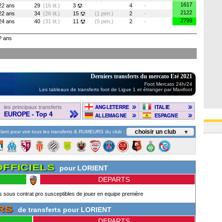
1617
22 ans
29
(16 tit.)
3
4
-
2122
22 ans
34
(26 tit.)
15
(1 pen.)
2
-
2799
24 ans
40
(31 tit.)
11
(5 pen.)
2
-
? ans
Derniers transferts du mercato Eté 2021
Foot Mercato 24h/24
Les tableaux de transferts foot de Ligue 1 et étranger par Maxifoot
les principaux transferts
ANGLETERRE
ITALIE
EUROPE - Top 4
ALLEMAGNE
ESPAGNE
choisir un club
lant pour voir tous les transferts & RUMEURS du club :
▼
OFFICIELS
pour LORIENT
DEPARTS
s sous contrat pro susceptibles de jouer en equipe première
RS
de transferts pour LORIENT
DEPARTS