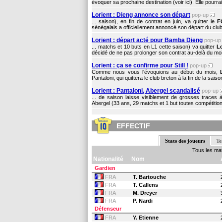
évoquer sa prochaine destination (voir ici). Elle pourra
Lorient : Dieng annonce son départ
pop-up
... saison), en fin de contrat en juin, va quitter le
F
sénégalais a officiellement annoncé son départ du club b
Lorient : départ acté pour Bamba Dieng
pop-u
... matchs et 10 buts en L1 cette saison) va quitter
Lo
décidé de ne pas prolonger son contrat au-delà du mois
Lorient : ça se confirme pour Still !
pop-up
Comme nous vous l'évoquions au début du mois,
Pantaloni, qui quittera le club breton à la fin de la sai
Lorient : Pantaloni, Abergel scandalisé
pop-up
... de saison laisse visiblement de grosses traces
Abergel (33 ans, 29 matchs et 1 but toutes compétitio
EFFECTIF
Stats des joueurs
Te
Tous les ma
Nationalité
Nom
Gardien
FRA
T. Bartouche
FRA
T. Callens
FRA
M. Dreyer
FRA
P. Nardi
Défenseur
FRA
Y. Etienne