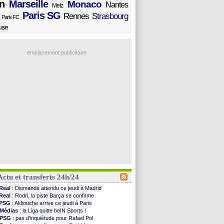
n
Marseille
Monaco
Nantes
Metz
Paris SG
Rennes
Strasbourg
Paris FC
use
emplacement publicitaire
Actu et transferts 24h/24
Real
: Diomandé attendu ce jeudi à Madrid
Real
: Rodri, la piste Barça se confirme
PSG
: Akliouche arrive ce jeudi à Paris
Médias
: la Liga quitte beIN Sports !
PSG
: pas d'inquiétude pour Rafael Pol