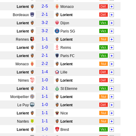
2-5
+
Lorient
Monaco
Déf.
2-1
+
Bordeaux
Lorient
Déf.
3-2
+
Lorient
Dijon
Vict.
3-2
+
Lorient
Paris SG
Vict.
1-1
+
Rennes
Lorient
Nul
1-0
+
Lorient
Reims
Vict.
2-1
+
Lorient
Paris FC
Vict.
2-2
+
Monaco
Lorient
Nul
1-4
+
Lorient
Lille
Déf.
1-0
+
Nimes
Lorient
Déf.
2-1
+
Lorient
St Etienne
Vict.
1-1
+
Montpellier
Lorient
Nul
1-0
+
Le Puy
Lorient
Déf.
1-1
+
Lorient
Nice
Nul
1-1
+
Nantes
Lorient
Nul
1-0
+
Lorient
Brest
Vict.