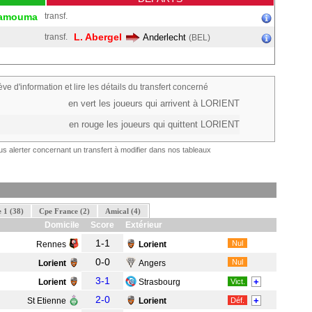
Hamouma
transf.
L. Abergel
transf.
Anderlecht
(BEL)
ève d'information et lire les détails du transfert concerné
en vert les joueurs qui arrivent à LORIENT
en rouge les joueurs qui quittent LORIENT
s alerter concernant un transfert à modifier dans nos tableaux
 1 (38)
Cpe France (2)
Amical (4)
Domicile
Score
Extérieur
1-1
Nul
Rennes
Lorient
0-0
Nul
Lorient
Angers
3-1
+
Lorient
Strasbourg
Vict.
2-0
+
St Etienne
Lorient
Déf.