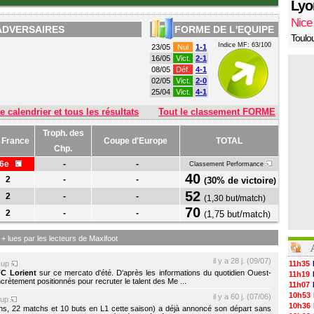
Lyo
Nice
ADVERSAIRES
FORME DE L'EQUIPE
Toulo
Indice MF: 63/100
23/05
Nul
1-1
16/05
Vict.
2-1
08/05
Déf.
4-1
02/05
Vict.
2-0
25/04
Vict.
4-1
e calendrier et tous les résultats
Tout le classement FORME
Troph. des
 France
Coupe d'Europe
TOTAL
Chp.
16e
-
-
Classement Performance
40
2
-
-
30% de victoire
(
)
52
2
-
-
(
1,30 but/match
)
70
2
-
-
1,75 but/match
(
)
s + lues par les lecteurs de Maxifoot
il y a 28 j. (09/07)
-up
11h35
FC Lorient
sur ce mercato d'été. D'après les informations du quotidien Ouest-
11h19
crètement positionnés pour recruter le talent des Me ...
11h07
10h53
il y a 60 j. (07/06)
-up
10h36
ns, 22 matchs et 10 buts en L1 cette saison) a déjà annoncé son départ sans