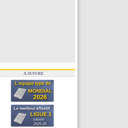
A SUIVRE
L'equipe type de
MONDIAL
2026
Le meilleur effectif
LIGUE 1
saison
2025-26