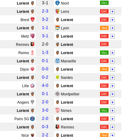
3-1
Vict.
Lorient
Niort
2-3
+
Lorient
Lens
Déf.
3-2
+
Brest
Lorient
Déf.
1-1
+
Lorient
Lyon
Nul
3-1
+
Metz
Lorient
Déf.
2-0
Déf.
Rennes
Lorient
1-3
+
Reims
Lorient
Vict.
0-1
+
Lorient
Marseille
Déf.
0-0
+
Dijon
Lorient
Nul
0-2
+
Lorient
Nantes
Déf.
4-0
+
Lille
Lorient
Déf.
0-1
+
Lorient
Montpellier
Déf.
2-0
+
Angers
Lorient
Déf.
3-0
+
Lorient
Nimes
Vict.
2-0
+
Paris SG
Lorient
Déf.
0-3
+
Lorient
Rennes
Déf.
2-2
+
Nice
Lorient
Nul