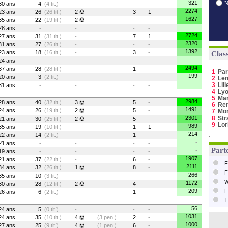
321
30 ans
4
(4 tit.)
-
-
-
2274
23 ans
26
(26 tit.)
2
3
1
1627
35 ans
22
(19 tit.)
2
-
-
-
28 ans
-
-
-
-
2724
27 ans
31
(31 tit.)
-
7
1
2320
31 ans
27
(26 tit.)
-
-
-
1392
23 ans
18
(16 tit.)
-
3
-
Clas
-
24 ans
-
-
-
-
2494
37 ans
28
(28 tit.)
-
1
-
1
Par
199
20 ans
3
(2 tit.)
-
-
-
2
Le
-
3
Lill
31 ans
-
-
-
-
4
Ly
5
Mar
2984
28 ans
40
(32 tit.)
3
5
-
6
Re
1491
24 ans
26
(19 tit.)
2
5
-
7
Mo
2301
8
Str
21 ans
30
(25 tit.)
2
5
-
9
Lor
989
35 ans
19
(10 tit.)
-
1
1
214
22 ans
14
(2 tit.)
-
1
-
-
21 ans
-
-
-
-
Parte
-
19 ans
-
-
-
-
1907
21 ans
37
(22 tit.)
-
6
-
F
2111
34 ans
32
(26 tit.)
1
8
-
F
266
35 ans
10
(3 tit.)
-
-
-
W
1172
30 ans
28
(12 tit.)
2
4
-
209
F
26 ans
6
(2 tit.)
-
1
-
T
56
24 ans
5
(0 tit.)
-
-
-
1031
24 ans
35
(10 tit.)
4
(3 pen.)
2
-
1000
27 ans
25
(9 tit.)
4
(1 pen.)
6
-