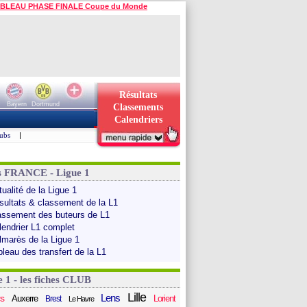
BLEAU PHASE FINALE Coupe du Monde
Résultats
Bayern
Dortmund
Classements
Calendriers
ubs
|
s FRANCE - Ligue 1
ualité de la Ligue 1
sultats & classement de la L1
assement des buteurs de L1
lendrier L1 complet
lmarès de la Ligue 1
bleau des transfert de la L1
e 1 - les fiches CLUB
Lille
Lens
s
Auxerre
Lorient
Brest
Le Havre