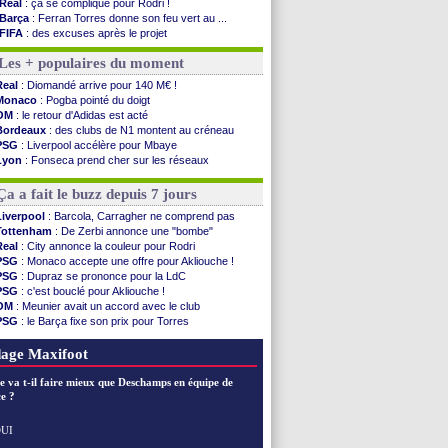
Real
: ça se complique pour Rodri !
Barça
: Ferran Torres donne son feu vert au ...
FIFA
: des excuses après le projet
Abha
: c'est fait pour Fekir (officiel)
Les + populaires du moment
Real
: réponse imminente de Vinicius
Arsenal
: Nørgaard transféré à Everton (off.)
Real
: Diomandé arrive pour 140 M€ !
Al-Ahli
: Deschamps a discuté !
Monaco
: Pogba pointé du doigt
PSG
: Luis Enrique satisfait malgré tout
OM
: le retour d'Adidas est acté
Monaco
: Pogba pointé du doigt
Bordeaux
: des clubs de N1 montent au créneau
Rennes
: Zabiri n'est pas fan de la L1
PSG
: Liverpool accélère pour Mbaye
Rennes
: une offre de Fulham pour Aït Boudlal
Lyon
: Fonseca prend cher sur les réseaux
VIDEO
: Thomasson et Cresswell réconciliés
Trabzonspor
: une annonce pour Salah !
Dunkerque
: Nzonzi avait des pistes en L1
EdF
: Infantino complimente Mbappé
Ça a fait le buzz depuis 7 jours
Lyon
: Mangala sur le départ
Amical
: Arsenal s'incline face au Real Betis
Liverpool
: Barcola, Carragher ne comprend pas
Amical
: lourde défaite pour le PSG
Tottenham
: De Zerbi annonce une "bombe"
Man City
: Maresca flou pour Reijnders
Real
: City annonce la couleur pour Rodri
LdC
: Fenerbahçe prend une belle option
PSG
: Monaco accepte une offre pour Akliouche !
Al-Diriyah
: Mbemba arrive libre (officiel)
PSG
: Dupraz se prononce pour la LdC
PSG
: c'est bouclé pour Akliouche !
Voir les brèves précédentes
OM
: Meunier avait un accord avec le club
PSG
: le Barça fixe son prix pour Torres
Barça
: Torres souhaite rejoindre le PSG !
FIFA
: Infantino sollicite Trump
age Maxifoot
e va t-il faire mieux que Deschamps en équipe de
e ?
UI