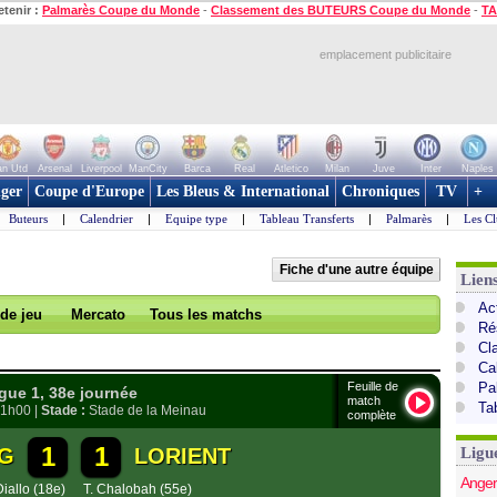
etenir :
Palmarès Coupe du Monde
-
Classement des BUTEURS Coupe du Monde
-
TA
emplacement publicitaire
n Utd
Arsenal
Liverpool
ManCity
Barca
Real
Atletico
Milan
Juve
Inter
Naples
ger
Coupe d'Europe
Les Bleus & International
Chroniques
TV
+
Buteurs
|
Calendrier
|
Equipe type
|
Tableau Transferts
|
Palmarès
|
Les Cl
Fiche d'une autre équipe
Lien
Act
 de jeu
Mercato
Tous les matchs
Ré
Cl
Ca
Feuille de
Pa
ue 1, 38e journée
match
Ta
21h00 |
Stade :
Stade de la Meinau
complète
1
1
G
LORIENT
Ligu
Anger
Diallo (18e)
T. Chalobah (55e)