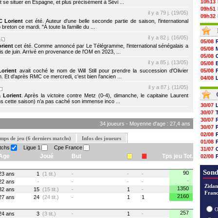
10h13
it se situer en Espagne, et plus précisément à Sévi ...
09h51
il y a 79 j. (19/05)
09h32
C Lorient
cet été. Auteur d'une belle seconde partie de saison, l'international
09h11
reton ce mardi. "À toute la famille du ...
08h57
il y a 82 j. (16/05)
08h39
p
05/08
08h22
rient
cet été. Comme annoncé par Le Télégramme, l'international sénégalais a
05/08
 de juin. Arrivé en provenance de l'OM en 2023, ...
00h06
05/08
05/08
il y a 85 j. (13/05)
05/08
05/08
Lorient
avait coché le nom de Will Still pour prendre la succession d'Olivier
05/08
05/08
son. Et d'après RMC ce mercredi, c'est bien l'ancien ...
04/08
05/08
04/08
il y a 87 j. (11/05)
05/08
04/08
 à
Lorient
. Après la victoire contre Metz (0-4), dimanche, le capitaine Laurent
05/08
ns cette saison) n’a pas caché son immense inco ...
05/08
30/07
05/08
30/07
05/08
30/07
34 joueurs - Moyenne d'age : 27,4 ans
05/08
30/07
05/08
02/08
mps de jeu (6 derniers matchs)
Infos des joueurs
01/08
tchs
Ligue 1
Cpe France
31/07
Age
Joué
But
Tps jeu Tot.
02/08
01/08
03/08
Sond
90
23 ans
1
(1 tit.)
-
-
-
-
22 ans
-
-
-
-
Zidan
1350
32 ans
15
(15 tit.)
-
1
-
Franc
2160
27 ans
24
(24 tit.)
-
1
1
O
257
24 ans
3
(3 tit.)
-
1
-