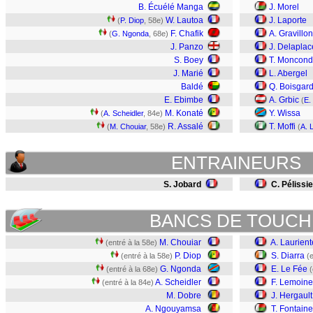
B. Écuélé Manga
J. Morel
W. Lautoa
J. Laporte
(
P. Diop
, 58e)
F. Chafik
A. Gravillon
(
G. Ngonda
, 68e)
J. Panzo
J. Delaplac
S. Boey
T. Moncond
J. Marié
L. Abergel
Baldé
Q. Boisgar
E. Ebimbe
A. Grbic
(
E.
M. Konaté
Y. Wissa
(
A. Scheidler
, 84e)
R. Assalé
T. Moffi
(
M. Chouiar
, 58e)
(
A. 
ENTRAINEURS
S. Jobard
C. Pélissie
BANCS DE TOUCH
M. Chouiar
A. Laurient
(entré à la 58e)
P. Diop
S. Diarra
(entré à la 58e)
(
G. Ngonda
E. Le Fée
(entré à la 68e)
(
A. Scheidler
F. Lemoine
(entré à la 84e)
M. Dobre
J. Hergault
A. Ngouyamsa
T. Fontaine