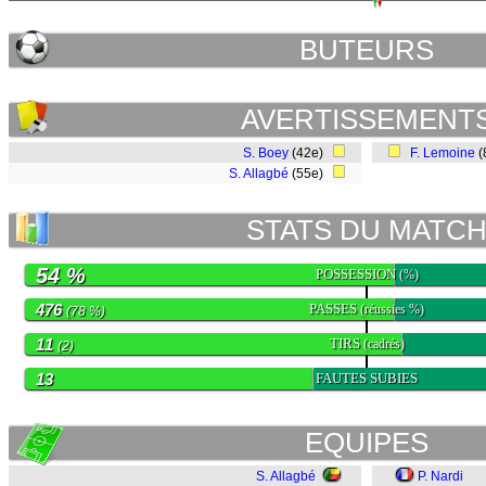
BUTEURS
AVERTISSEMENT
S. Boey
(42e)
F. Lemoine
(
S. Allagbé
(55e)
STATS DU MATC
54 %
POSSESSION
(%)
476
PASSES
(réussies %)
(78 %)
11
TIRS
(cadrés)
(2)
13
FAUTES SUBIES
EQUIPES
S. Allagbé
P. Nardi