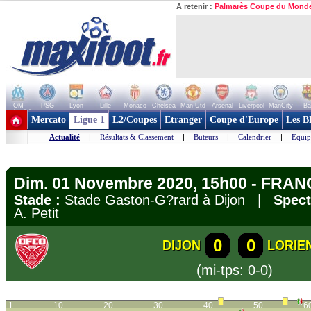
A retenir :
Palmarès Coupe du Mond
OM
PSG
Lyon
Lille
Monaco
Chelsea
Man Utd
Arsenal
Liverpool
ManCity
Ba
+ de clubs
Mercato
Ligue 1
L2/Coupes
Etranger
Coupe d'Europe
Les B
Actualité
|
Résultats & Classement
|
Buteurs
|
Calendrier
|
Equip
Dim. 01 Novembre 2020, 15h00 - FRANC
Stade :
Stade Gaston-G?rard à Dijon |
Spect
A. Petit
0
0
DIJON
LORIE
(mi-tps: 0-0)
1
10
20
30
40
50
6