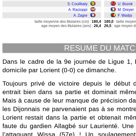
S. Coulibaly
U. Bozok
A. Racioppi
M. Dreyer
A. Zagre
F. Wadja
taille moyenne des titulaires (cm) :
180,4
180,0
: taille moye
age moyen des titulaires (ans) :
26,4
26,5
: age moyen de
RESUME DU MAT
Dans le cadre de la 9e journée de Ligue 1, 
domicile par Lorient (0-0) ce dimanche.
Toujours privé de victoire depuis le début
entrait bien dans sa partie et dominait même
Mais à cause de leur manque de précision dan
les Dijonnais ne parvenaient pas à se montr
Lorient restait dans la partie et obtenait m
faute du gardien Allagbé sur Laurienté. Un
l’attaquant Wissa (57e) ! Un soulagement