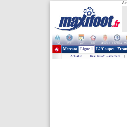
A r
OM
PSG
Lyon
Lille
Monaco
Chelsea
Ma
+ de clubs
Mercato
Ligue 1
L2/Coupes
Etran
Actualité
|
Résultats & Classement
|