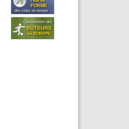
l'état de
FORME
des clubs en europe
Classements des
BUTEURS
en EUROPE