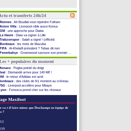
Actu et transferts 24h/24
Rennes
: Aït Boudlal veut rejoindre Fulham
Aston Villa
: Liverpool cible aussi Konsa
OM
: une approche pour Diatta
Le Havre
: Diaw va signer à Lille
Trabzonspor
: Salah a signé ! (officiel)
Bordeaux
: les mots de Mavuba
FIFA
: Al-Khelaïfi président ? Tebas dit non
Fenerbahçe
: Greenwood savoure son premier ...
Bordeaux
: Mavuba n'est plus l'entraîneur (off.)
Les + populaires du moment
Galatasaray
: Milan rejette 35 M€ pour Leão
Southampton
: D. Traoré prêté au Mans (officiel)
Monaco
: Pogba pointé du doigt
Real
: Vinicius tout proche de prolonger !
Real
: Diomandé arrive pour 140 M€ !
VIDEO
: un accueil impressionnant pour Salah !
OM
: le retour d'Adidas est acté
Real
: Diomandé attendu ce jeudi à Madrid !
Bordeaux
: des clubs de N1 montent au créneau
Real
: Rodri, la piste Barça se confirme
PSG
: Liverpool accélère pour Mbaye
PSG
: Akliouche arrive ce jeudi à Paris !
Lyon
: Fonseca prend cher sur les réseaux
Médias
: la Liga quitte beIN Sports !
Trabzonspor
: une annonce pour Salah !
PSG
: pas d'inquiétude pour Rafael Pol
Real
: une nouvelle offre pour Vinicius
age Maxifoot
Real
: ça se complique pour Rodri !
Barça
: Ferran Torres donne son feu vert au ...
e va t-il faire mieux que Deschamps en équipe de
FIFA
: des excuses après le projet
e ?
Abha
: c'est fait pour Fekir (officiel)
Real
: réponse imminente de Vinicius
UI
Arsenal
: Nørgaard transféré à Everton (off.)
NON
Voir les brèves précédentes