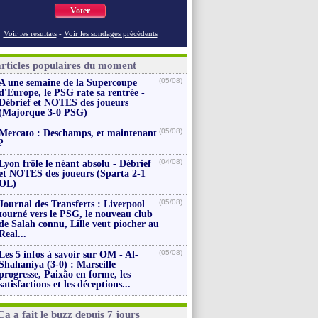
Voter
Voir les resultats
-
Voir les sondages précédents
articles populaires du moment
(05/08)
A une semaine de la Supercoupe
d'Europe, le PSG rate sa rentrée -
Débrief et NOTES des joueurs
(Majorque 3-0 PSG)
(05/08)
Mercato : Deschamps, et maintenant
?
(04/08)
Lyon frôle le néant absolu - Débrief
et NOTES des joueurs (Sparta 2-1
OL)
(05/08)
Journal des Transferts : Liverpool
tourné vers le PSG, le nouveau club
de Salah connu, Lille veut piocher au
Real...
(05/08)
Les 5 infos à savoir sur OM - Al-
Shahaniya (3-0) : Marseille
progresse, Paixão en forme, les
satisfactions et les déceptions...
Ça a fait le buzz depuis 7 jours