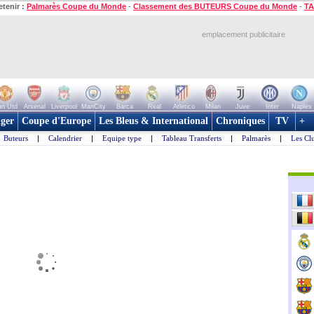
etenir :
Palmarès Coupe du Monde
-
Classement des BUTEURS Coupe du Monde
-
TA
emplacement publicitaire
n Utd
Arsenal
Liverpool
ManCity
Barca
Real
Atletico
Milan
Juve
Inter
Naples
ger
Coupe d'Europe
Les Bleus & International
Chroniques
TV
+
Buteurs
|
Calendrier
|
Equipe type
|
Tableau Transferts
|
Palmarès
|
Les Cl