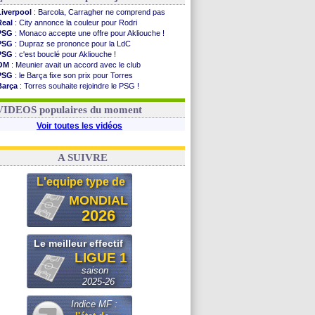
Liverpool
: Barcola, Carragher ne comprend pas
Real
: City annonce la couleur pour Rodri
PSG
: Monaco accepte une offre pour Akliouche !
PSG
: Dupraz se prononce pour la LdC
PSG
: c'est bouclé pour Akliouche !
OM
: Meunier avait un accord avec le club
PSG
: le Barça fixe son prix pour Torres
Barça
: Torres souhaite rejoindre le PSG !
FIFA
: Infantino sollicite Trump
Argentine
: quand Medina recadre... sa mère
VIDEOS populaires du moment
Voir toutes les vidéos
A SUIVRE
L'equipe type de
MONDIAL
2026
Le meilleur effectif
LIGUE 1
saison
2025-26
Indice MF :