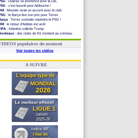
PSG
: Dupraz se prononce pour la LdC
PSG
: c'est bouclé pour Akliouche !
OM
: Meunier avait un accord avec le club
PSG
: le Barça fixe son prix pour Torres
Barça
: Torres souhaite rejoindre le PSG !
OM
: le retour d'Adidas est acté
FIFA
: Infantino sollicite Trump
Bordeaux
: des clubs de N1 montent au créneau
Argentine
: quand Medina recadre... sa mère
Real
: le démenti de Leipzig pour Diomandé
VIDEOS populaires du moment
Voir toutes les vidéos
A SUIVRE
L'equipe type de
MONDIAL
2026
Le meilleur effectif
LIGUE 1
saison
2025-26
Indice MF :
l'état de