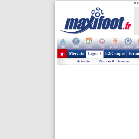
A r
OM
PSG
Lyon
Lille
Monaco
Chelsea
Ma
+ de clubs
Mercato
Ligue 1
L2/Coupes
Etran
Actualité
|
Résultats & Classement
|