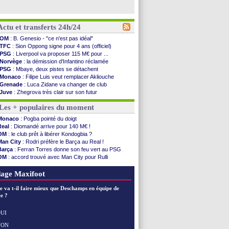
Actu et transferts 24h/24
OM
: B. Genesio - "ce n'est pas idéal"
TFC
: Sion Oppong signe pour 4 ans (officiel)
PSG
: Liverpool va proposer 115 M€ pour ...
Norvège
: la démission d'Infantino réclamée
PSG
: Mbaye, deux pistes se détachent
Monaco
: Filipe Luis veut remplacer Akliouche
Grenade
: Luca Zidane va changer de club
Juve
: Zhegrova très clair sur son futur
OM
: Aguerd, le plan B de Naples
Les + populaires du moment
Arsenal
: Guimarães a signé son contrat
Nantes
: direction Chypre pour Duverne
Monaco
: Pogba pointé du doigt
Monaco
: le remplaçant d'Akliouche en ...
Real
: Diomandé arrive pour 140 M€ !
Man Utd
: Bayindir signe au Celta (officiel)
OM
: le club prêt à libérer Kondogbia ?
Man City
: Enzo Fernandez pour l'après-Rodri ?
Man City
: Rodri préfère le Barça au Real !
Naples
: l'option Monaco pour Lukaku !
Barça
: Ferran Torres donne son feu vert au PSG
OM
: Lucas Perri a été approché
OM
: accord trouvé avec Man City pour Rulli
PSG
: le coach de l'Ajax insiste pour Godts
PSG
: l'étonnante rumeur Gusto
PSG
: une 2e offre en préparation pour Godts
OM
: une offre pour Bulka
age Maxifoot
Francfort
: Dina Ebimbe signe à Schalke (off.)
Strasbourg
: Saïdou Sow prêté à Nantes (off.)
e va t-il faire mieux que Deschamps en équipe de
Monaco
: Filipe Luis aimerait garder Balogun
e ?
Dortmund
: Newcastle est prévenu pour Nmecha
Barça
: première offre à 45 M€ pour Rodri ?
UI
Argentine
: le soutien très appuyé à Infantino
NON
Voir les brèves précédentes