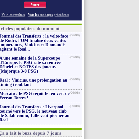
Voter
Voir les resultats
-
Voir les sondages précédents
articles populaires du moment
(06/08)
Journal des Transferts : la volte-face
de Rodri, l'OM finalise deux ventes
importantes, Vinicius et Diomandé
agitent le Real...
(05/08)
A une semaine de la Supercoupe
d'Europe, le PSG rate sa rentrée -
Débrief et NOTES des joueurs
(Majorque 3-0 PSG)
(06/08)
Real : Vinicius, une prolongation au
timing troublant
(06/08)
Mercato : le PSG reçoit le feu vert de
Ferran Torres !
(05/08)
Journal des Transferts : Liverpool
tourné vers le PSG, le nouveau club
de Salah connu, Lille veut piocher au
Real...
Ça a fait le buzz depuis 7 jours