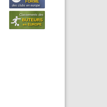
FORME
des clubs en europe
Classements des
BUTEURS
en EUROPE