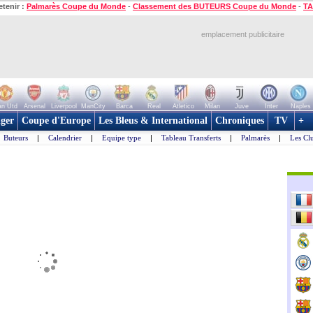
etenir :
Palmarès Coupe du Monde
-
Classement des BUTEURS Coupe du Monde
-
TA
emplacement publicitaire
n Utd
Arsenal
Liverpool
ManCity
Barca
Real
Atletico
Milan
Juve
Inter
Naples
ger
Coupe d'Europe
Les Bleus & International
Chroniques
TV
+
Buteurs
|
Calendrier
|
Equipe type
|
Tableau Transferts
|
Palmarès
|
Les Cl