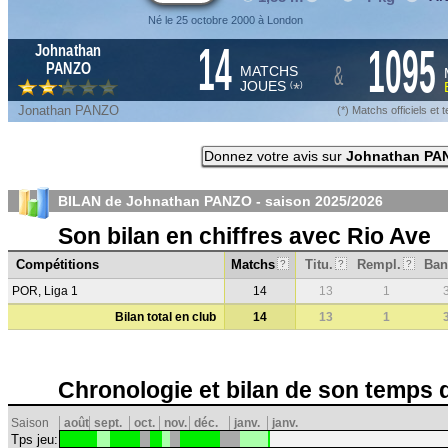
Né le 25 octobre 2000 à London
14
1095
Johnathan
&
PANZO
MATCHS
JOUES
*
(
)
Jonathan PANZO
(*) Matchs officiels e
Donnez votre avis sur
Johnathan PA
BILAN de Johnathan PANZO - saison
2025/2026
Son bilan en chiffres avec Rio Ave
Compétitions
Matchs
Titu.
Rempl.
Ban
?
?
?
POR, Liga 1
14
13
1
Bilan total en club
14
13
1
Chronologie et bilan de son temps 
Saison
août
sept.
oct.
nov.
déc.
janv.
janv.
Tps jeu: