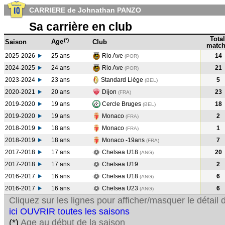
CARRIERE de Johnathan PANZO
Sa carrière en club
Total
(*)
Age
Saison
Club
match
2025-2026
25 ans
Rio Ave
14
(POR)
2024-2025
24 ans
Rio Ave
21
(POR
)
2023-2024
23 ans
Standard Liège
5
(BEL
)
2020-2021
20 ans
Dijon
23
(FRA
)
2019-2020
19 ans
Cercle Bruges
18
(BEL
)
2019-2020
19 ans
Monaco
2
(FRA
)
2018-2019
18 ans
Monaco
1
(FRA
)
2018-2019
18 ans
Monaco -19ans
7
(FRA
)
2017-2018
17 ans
Chelsea U18
20
(ANG
)
2017-2018
17 ans
Chelsea U19
2
2016-2017
16 ans
Chelsea U18
6
(ANG
)
2016-2017
16 ans
Chelsea U23
6
(ANG
)
Cliquez sur les lignes pour afficher/masquer le détai
ici OUVRIR toutes les saisons
(*)
Age au début de la saison