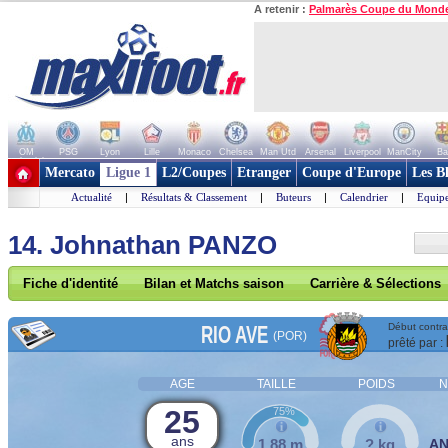
A retenir :
Palmarès Coupe du Mond
OM
PSG
Lyon
Lille
Monaco
Chelsea
Man Utd
Arsenal
Liverpool
ManCity
Ba
+ de clubs
Mercato
Ligue 1
L2/Coupes
Etranger
Coupe d'Europe
Les B
Actualité
|
Résultats & Classement
|
Buteurs
|
Calendrier
|
Equipe
14. Johnathan PANZO
Fiche d'identité
Bilan et Matchs saison
Carrière & Sélections
RIO AVE
Début contrat
(POR)
prêté par :
AGE
TAILLE
POIDS
N
25
75%
ans
1,88 m
? kg
A