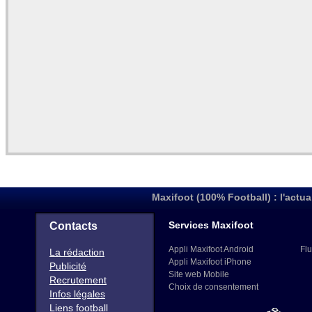
Maxifoot (100% Football) : l'actua
Services Maxifoot
Contacts
Appli Maxifoot Android
Flu
La rédaction
Appli Maxifoot iPhone
Publicité
Site web Mobile
Recrutement
Choix de consentement
Infos légales
Liens football