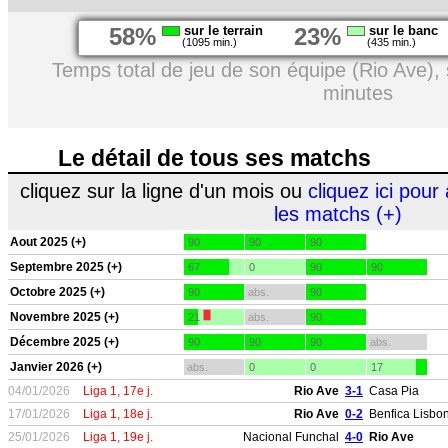
58%
sur le terrain
23%
sur le banc
(1095 min.)
(435 min.)
Temps total de jeu de son équipe (Rio Ave),
minutes
Le détail de tous ses matchs
cliquez sur la ligne d'un mois ou
cliquez ici pour 
les matchs (+)
Aout 2025 (+)
90
90
90
Septembre 2025 (+)
67
0
90
90
Octobre 2025 (+)
90
abs.
90
Novembre 2025 (+)
21
abs.
90
Décembre 2025 (+)
90
90
90
abs.
Janvier 2026 (+)
abs.
0
0
17
04/01/2026
Liga 1, 17e j.
Rio Ave
3-1
Casa Pia
17/01/2026
Liga 1, 18e j.
Rio Ave
0-2
Benfica Lisbo
25/01/2026
Liga 1, 19e j.
Nacional Funchal
4-0
Rio Ave