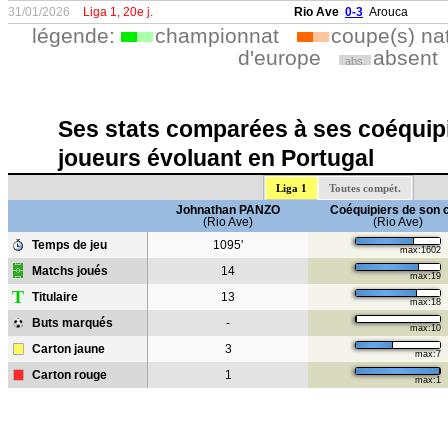
31/01/2026
Liga 1, 20e j.
Rio Ave
0-3
Arouca
légende:
championnat
coupe(s) na
d'europe
absent
abs.
Ses stats comparées à ses coéquipi
joueurs évoluant en Portugal
Liga 1
Toutes compét.
Johnathan PANZO
Coéquipiers de son 
(Rio Ave)
(Rio Ave)
Temps de jeu
1095'
max:1602
Matchs joués
14
max:19
T
Titulaire
13
max:18
Buts marqués
-
max:10
Carton jaune
3
max:7
Carton rouge
1
max:1