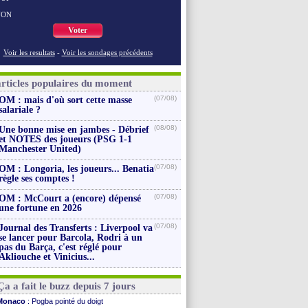
NON
Voter
Voir les resultats
-
Voir les sondages précédents
articles populaires du moment
(07/08)
OM : mais d'où sort cette masse
salariale ?
(08/08)
Une bonne mise en jambes - Débrief
et NOTES des joueurs (PSG 1-1
Manchester United)
(07/08)
OM : Longoria, les joueurs... Benatia
règle ses comptes !
(07/08)
OM : McCourt a (encore) dépensé
une fortune en 2026
(07/08)
Journal des Transferts : Liverpool va
se lancer pour Barcola, Rodri à un
pas du Barça, c'est réglé pour
Akliouche et Vinicius...
Ça a fait le buzz depuis 7 jours
Monaco
: Pogba pointé du doigt