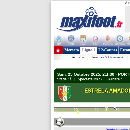
A r
OM
PSG
Lyon
Lille
Monaco
Chelsea
Ma
+ de clubs
Mercato
Ligue 1
L2/Coupes
Etran
Actualité
|
Résultats & Classement
|
Sam. 25 Octobre 2025, 21h30 - PORT
Stade :
à |
Spectateurs :
- |
Arbitre :
ESTRELA AMADO
1
10
20
30