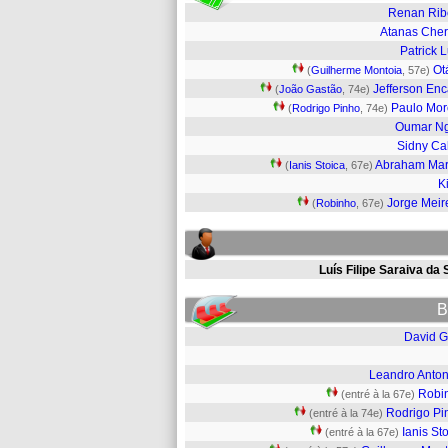
Renan Rib
Atanas Che
Patrick 
Ot
(
Guilherme Montoia
, 57e)
Jefferson En
(
João Gastão
, 74e)
Paulo Mor
(
Rodrigo Pinho
, 74e)
Oumar N
Sidny Ca
Abraham Ma
(
Ianis Stoica
, 67e)
K
Jorge Meir
(
Robinho
, 67e)
Luís Filipe Saraiva da 
B
David G
Leandro Anton
Robi
(entré à la 67e)
Rodrigo Pi
(entré à la 74e)
Ianis St
(entré à la 67e)