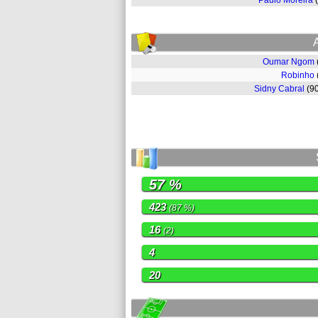
Paulo Moreira
Oumar Ngom
Robinho
Sidny Cabral
(9
57 %
423
(87 %)
16
(2)
4
20