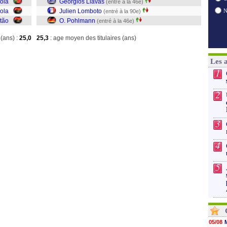
oia
Georgios Liavas
(entré à la 46e)
ola
Julien Lomboto
(entré à la 90e)
tão
O. Pohlmann
(entré à la 46e)
(ans) :
25,0
25,3
: age moyen des titulaires (ans)
Les 
1
2
3
4
5
05/08