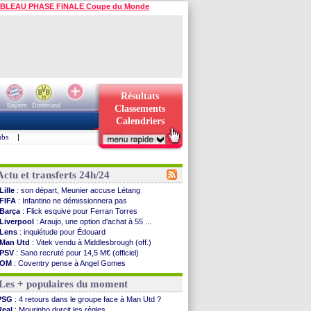
BLEAU PHASE FINALE Coupe du Monde
Résultats
Bayern
Dortmund
Classements
Calendriers
ubs
|
Actu et transferts 24h/24
Lille
: son départ, Meunier accuse Létang
FIFA
: Infantino ne démissionnera pas
Barça
: Flick esquive pour Ferran Torres
Liverpool
: Araujo, une option d'achat à 55 ...
Lens
: inquiétude pour Édouard
Man Utd
: Vitek vendu à Middlesbrough (off.)
PSV
: Sano recruté pour 14,5 M€ (officiel)
OM
: Coventry pense à Angel Gomes
PSG
: Rafel Pol satisfait des progrès
Les + populaires du moment
Amical
: le Barça vainqueur puis battu
Inter
: Calhanoglu prêt à prolonger
PSG
: 4 retours dans le groupe face à Man Utd ?
Nice
: Abdelmonem veut rester
Real
: Mourinho durcit les règles