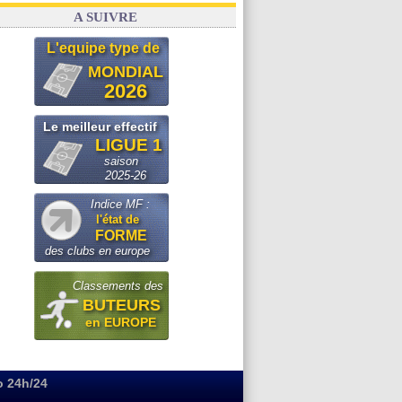
A SUIVRE
L'equipe type de
MONDIAL
2026
Le meilleur effectif
LIGUE 1
saison
2025-26
Indice MF :
l'état de
FORME
des clubs en europe
Classements des
BUTEURS
en EUROPE
o 24h/24