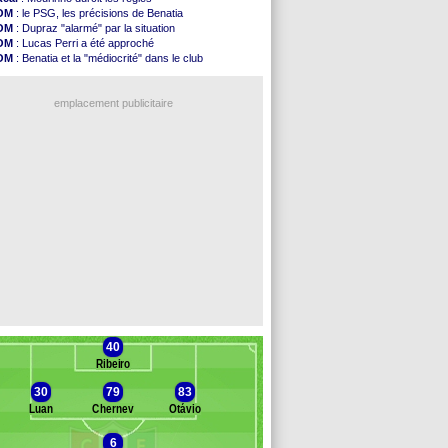
L2
: le classement complet
OM
: le PSG, les précisions de Benatia
L2
: les résultats de la soirée
OM
: Dupraz "alarmé" par la situation
Amical
: Le Havre renversé par Oviedo
OM
: Lucas Perri a été approché
Amical
: Nice battu aux tirs au but
OM
: Benatia et la "médiocrité" dans le club
Benfica
: Ivanovic proche de Lens
PSG
: Liverpool va proposer 115 M€ pour Barcola
OM
: Dupraz "alarmé" par la situation
OM
: B. Genesio - "ce n'est pas idéal"
Atletico
: Alvarez, le Barça va revoir son offre
emplacement publicitaire
Lorient
: Mbamba prêté par Leverkusen (officiel)
Amical
: le Real bat Ferencvaros
Naples
: Lukaku dit oui à Fenerbahçe
Amical
: Brest arrache le nul contre Venise
Amical
: un nouveau nul pour Le Mans
Voir les brèves précédentes
40
Ribeiro
30
79
83
Luan
Chernev
Otávio
nc des remplaçants
Estrela Amadora
6