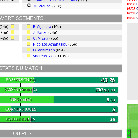
(28e)
André Luiz Inácio da Silva
(50e)
08/08
08/08
M. Vrousai
(71e)
08/08
08/08
08/08
07/08
08/08
AVERTISSEMENTS
08/08
08/08
07/08
08/08
(24e)
B. Aguilera
(10e)
07/08
08/08
(85e)
J. Panzo
(74e)
08/08
0+3e)
C. Miszta
(75e)
08/08
08/08
Nicolaos Athanasiou
(85e)
08/08
O. Pohlmann
(85e)
08/08
Andreas Ntoi
(90+6e)
STATS DU MATCH
43 %
POSSESSION
(%)
PASSES
330
(réussies %)
(81 %)
TIRS
8
(cadrés)
(2)
CORNERS JOUES
5
FAUTES SUBIES
16
E
EQUIPES
Ba
S
T