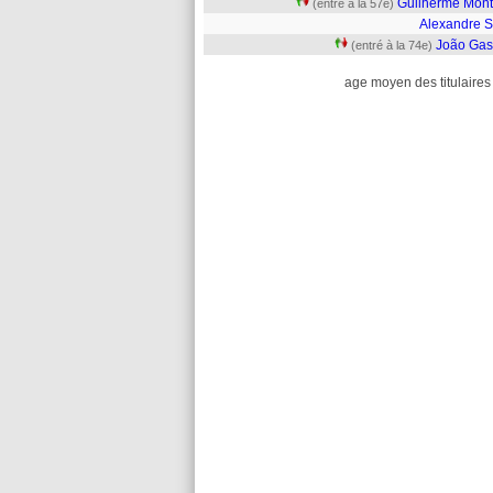
Guilherme Mont
(entré à la 57e)
Alexandre S
João Gas
(entré à la 74e)
age moyen des titulaires 