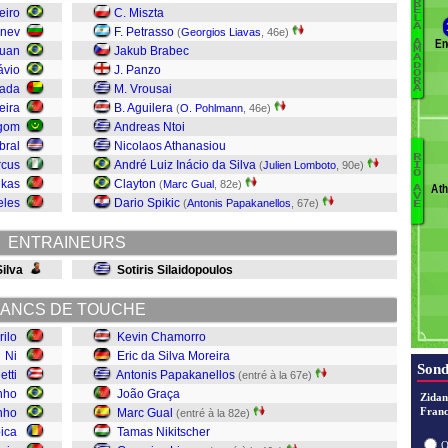
R
G
E
eiro
C. Miszta
L
A
M
rnev
F. Petrasso
(
Georgios Liavas
, 46e)
En
A
M
Luan
Jakub Brabec
M
A
St
D
ávio
J. Panzo
O
R
R
cada
M. Vrousai
A
R
eira
B. Aguilera
(
O. Pohlmann
, 46e)
A
gom
Andreas Ntoi
Ni
bral
Nicolaos Athanasiou
Gr
R
rcus
André Luiz Inácio da Silva
(
Julien Lomboto
, 90e)
I
O
P
ikas
Clayton
(
Marc Gual
, 82e)
Ath
A
L
V
eles
Dario Spikic
(
Antonis Papakanellos
, 67e)
E
Li
N
ENTRAINEURS
Gu
J
Silva
Sotiris Silaidopoulos
P
d
ANCS DE TOUCHE
C
rilo
Kevin Chamorro
Ni
Eric da Silva Moreira
Sond
etti
Antonis Papakanellos
(entré à la 67e)
nho
João Graça
Zidan
Franc
nho
Marc Gual
(entré à la 82e)
oica
Tamas Nikitscher
O