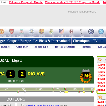
etenir :
Palmarès Coupe du Monde
-
Classement des BUTEURS Coupe du Monde
-
TA
emplacement publicitaire
n Utd
Arsenal
Liverpool
ManCity
Barca
Real
Atletico
Milan
Juve
Inter
Naples
ger
Coupe d'Europe
Les Bleus & International
Chroniques
TV
+
Buteurs
|
Calendrier
|
Equipe type
|
Tableau Transferts
|
Palmarès
|
Les Cl
UGAL - Liga 1
10h49
10h34
10h16
1
2
RA
RIO AVE
10h00
09h48
(mi-tps: 1-0)
09h25
09h10
40
50
60
70
80
90
08h52
08/08
08/08
BUTEURS
08/08
07/08
08/08
08/08