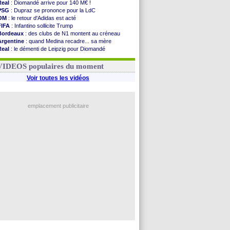
Real
: Diomandé arrive pour 140 M€ !
PSG
: Dupraz se prononce pour la LdC
OM
: le retour d'Adidas est acté
FIFA
: Infantino sollicite Trump
Bordeaux
: des clubs de N1 montent au créneau
Argentine
: quand Medina recadre... sa mère
Real
: le démenti de Leipzig pour Diomandé
OM
: le club prêt à libérer Kondogbia ?
OM
: Paixão attire un 2e club anglais
VIDEOS populaires du moment
Voir toutes les vidéos
emplacement publicitaire