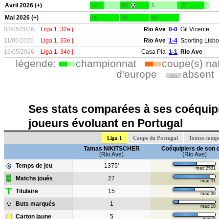
Avril 2026 (+)
42
90
5
77
Mai 2026 (+)
90
90
90
03/05/2026
Liga 1, 32e j.
Rio Ave
0-0
Gil Vicente
11/05/2026
Liga 1, 33e j.
Rio Ave
1-4
Sporting Lisb
16/05/2026
Liga 1, 34e j.
Casa Pia
1-1
Rio Ave
légende:
championnat
coupe(s) na
d'europe
absent
abs.
Ses stats comparées à ses coéquipi
joueurs évoluant en Portugal
Liga 1
Coupe du Portugal
Toutes compé
Tamas NIKITSCHER
Coéquipiers de son 
(Rio Ave)
(Rio Ave)
Temps de jeu
1375'
max:2531
Matchs joués
27
max:31
T
Titulaire
15
max:30
Buts marqués
1
max:10
Carton jaune
5