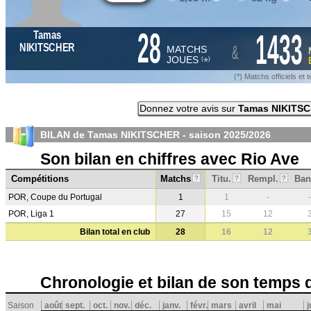
28
1433
Tamas
&
NIKITSCHER
MATCHS
JOUES
*
(
)
(*) Matchs officiels e
Donnez votre avis sur
Tamas NIKITS
BILAN de Tamas NIKITSCHER - saison
2025/2026
Son bilan en chiffres avec Rio Ave
Compétitions
Matchs
Titu.
Rempl.
Ban
?
?
?
POR, Coupe du Portugal
1
1
-
-
POR, Liga 1
27
15
12
Bilan total en club
28
16
12
Chronologie et bilan de son temps 
Saison
août
sept.
oct.
nov.
déc.
janv.
févr.
mars
avril
mai
j