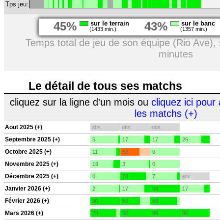
Tps jeu:
45%
sur le terrain
43%
sur le banc
(1433 min.)
(1357 min.)
Temps total de jeu de son équipe (Rio Ave),
minutes
Le détail de tous ses matchs
cliquez sur la ligne d'un mois ou
cliquez ici pour 
les matchs (+)
Aout 2025 (+)
abs.
abs.
abs.
Septembre 2025 (+)
5
17
17
26
Octobre 2025 (+)
11
58
0
Novembre 2025 (+)
19
3
0
Décembre 2025 (+)
0
78
7
abs.
Janvier 2026 (+)
2
17
90
17
Février 2026 (+)
90
60
83
Mars 2026 (+)
79
90
90
90