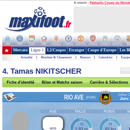
A retenir :
Palmarès Coupe du Mond
OM
PSG
Lyon
Lille
Monaco
Chelsea
Man Utd
Arsenal
Liverpool
ManCity
Ba
+ de clubs
Mercato
Ligue 1
L2/Coupes
Etranger
Coupe d'Europe
Les B
Actualité
|
Résultats & Classement
|
Buteurs
|
Calendrier
|
Equipe
4. Tamas NIKITSCHER
Fiche d'identité
Bilan et Matchs saison
Carrière & Sélections
Début Co
RIO AVE
(POR)
Janv.
AGE
TAILLE
POIDS
N
93%
86%
ans
1,93 m
82 kg