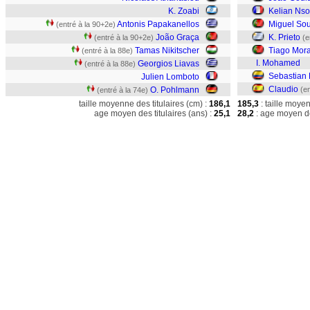
K. Zoabi
Kelian Ns
Antonis Papakanellos
Miguel So
(entré à la 90+2e)
João Graça
K. Prieto
(entré à la 90+2e)
(e
Tamas Nikitscher
Tiago Mora
(entré à la 88e)
I. Mohamed
Georgios Liavas
(entré à la 88e)
Sebastian 
Julien Lomboto
Claudio
O. Pohlmann
(en
(entré à la 74e)
taille moyenne des titulaires (cm) :
186,1
185,3
: taille moye
age moyen des titulaires (ans) :
25,1
28,2
: age moyen de