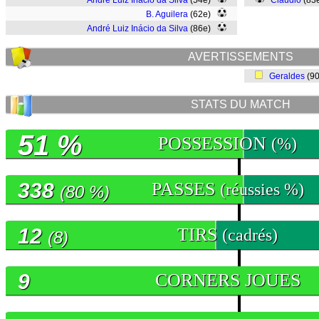
André Luiz Inácio da Silva
(54e)
Claudio
(83
B. Aguilera
(62e)
André Luiz Inácio da Silva
(86e)
AVERTISSEMENTS
Geraldes
(9
STATS DU MATCH
51 %
POSSESSION
(%)
338
PASSES
(réussies %)
(80 %)
12
TIRS
(cadrés)
(8)
9
CORNERS JOUES