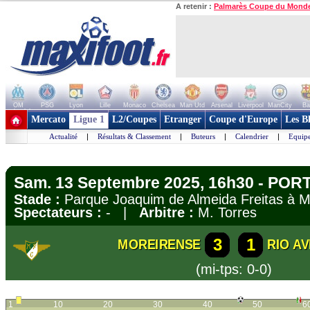
A retenir :
Palmarès Coupe du Mond
OM
PSG
Lyon
Lille
Monaco
Chelsea
Man Utd
Arsenal
Liverpool
ManCity
Ba
+ de clubs
Mercato
Ligue 1
L2/Coupes
Etranger
Coupe d'Europe
Les B
Actualité
|
Résultats & Classement
|
Buteurs
|
Calendrier
|
Equipe
Sam. 13 Septembre 2025, 16h30 - POR
Stade :
Parque Joaquim de Almeida Freitas à 
Spectateurs :
- |
Arbitre :
M. Torres
3
1
MOREIRENSE
RIO AV
(mi-tps: 0-0)
1
10
20
30
40
50
6