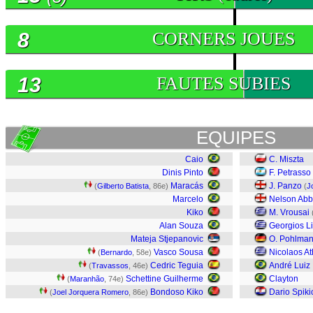
8
CORNERS JOUES
13
FAUTES SUBIES
EQUIPES
Caio
C. Miszta
Dinis Pinto
F. Petrasso
Maracás
J. Panzo
(
Gilberto Batista
, 86e)
(
J
Marcelo
Nelson Ab
Kiko
M. Vrousai
Alan Souza
Georgios L
Mateja Stjepanovic
O. Pohlma
Vasco Sousa
Nicolaos A
(
Bernardo
, 58e)
Cedric Teguia
André Luiz 
(
Travassos
, 46e)
Schettine Guilherme
Clayton
(
Maranhão
, 74e)
Bondoso Kiko
Dario Spiki
(
Joel Jorquera Romero
, 86e)