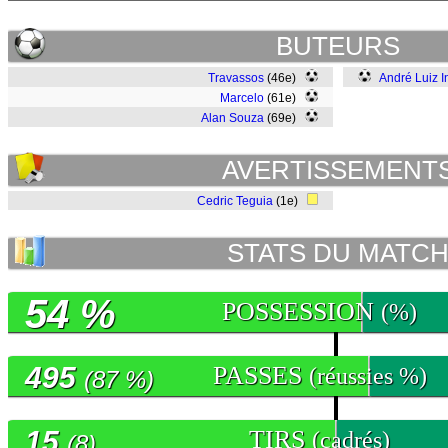
BUTEURS
Travassos
(46e)
André Luiz I
Marcelo
(61e)
Alan Souza
(69e)
AVERTISSEMENT
Cedric Teguia
(1e)
STATS DU MATC
54 %
POSSESSION
(%)
495
PASSES
(réussies %)
(87 %)
15
TIRS
(cadrés)
(8)