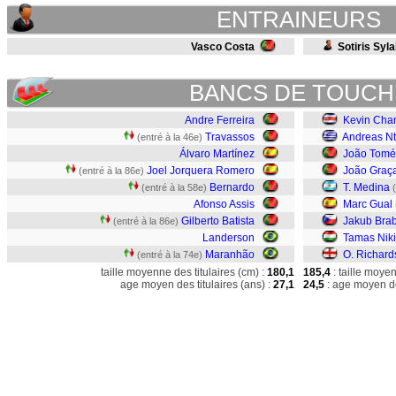
ENTRAINEURS
Vasco Costa
Sotiris Syl
BANCS DE TOUCH
Andre Ferreira
Kevin Cha
Travassos
Andreas Nt
(entré à la 46e)
Álvaro Martínez
João Tomé
Joel Jorquera Romero
João Graç
(entré à la 86e)
Bernardo
T. Medina
(entré à la 58e)
Afonso Assis
Marc Gual
Gilberto Batista
Jakub Bra
(entré à la 86e)
Landerson
Tamas Niki
Maranhão
O. Richard
(entré à la 74e)
taille moyenne des titulaires (cm) :
180,1
185,4
: taille moye
age moyen des titulaires (ans) :
27,1
24,5
: age moyen de