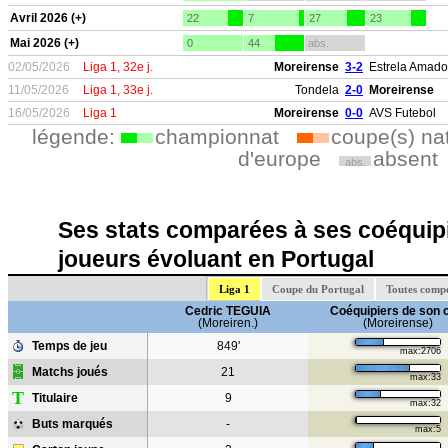
Avril 2026 (+)
22
7
27
23
Mai 2026 (+)
0
44
abs.
02/05/2026
Liga 1, 32e j.
Moreirense
3-2
Estrela Amado
11/05/2026
Liga 1, 33e j.
Tondela
2-0
Moreirense
16/05/2026
Liga 1
Moreirense
0-0
AVS Futebol
légende:
championnat
coupe(s) na
d'europe
absent
abs.
Ses stats comparées à ses coéquipi
joueurs évoluant en Portugal
Liga 1
Coupe du Portugal
Toutes compé
Cedric TEGUIA
Coéquipiers de son 
(Moreiren.)
(Moreirense)
Temps de jeu
849'
max:2706
Matchs joués
21
max:33
T
Titulaire
9
max:32
Buts marqués
-
max:5