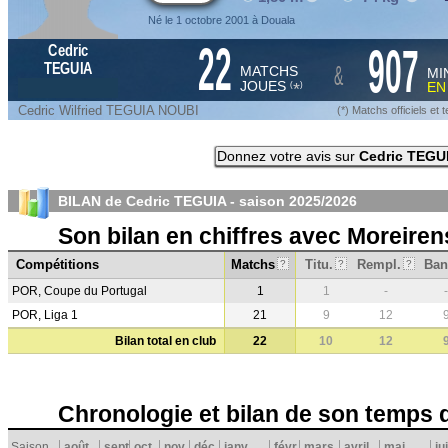
Né le 1 octobre 2001 à Douala
22
907
Cedric
&
TEGUIA
MATCHS
MI
JOUES
E
*
(
)
Cedric Wilfried TEGUIA NOUBI
(*) Matchs officiels e
Donnez votre avis sur
Cedric TEGU
BILAN de Cedric TEGUIA - saison
2025/2026
Son bilan en chiffres avec Moreiren
Compétitions
Matchs
Titu.
Rempl.
Ban
?
?
?
POR, Coupe du Portugal
1
1
-
-
POR, Liga 1
21
9
12
Bilan total en club
22
10
12
Chronologie et bilan de son temps 
Saison
août
sept.
oct.
nov.
déc.
janv.
févr.
mars
avril
mai
ju