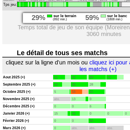
Tps jeu:
29%
sur le terrain
59%
sur le banc
(892 min.)
(1808 min.)
Temps total de jeu de son équipe (Moreiren
3060 minutes
Le détail de tous ses matchs
cliquez sur la ligne d'un mois ou
cliquez ici pour 
les matchs (+)
Aout 2025 (+)
62
82
90
56
Septembre 2025 (+)
46
90
28
Octobre 2025 (+)
5
58
82
Novembre 2025 (+)
abs.
13
0
Décembre 2025 (+)
0
0
6
Janvier 2026 (+)
15
46
0
0
0
Février 2026 (+)
0
0
90
Mars 2026 (+)
0
abs.
abs.
abs.