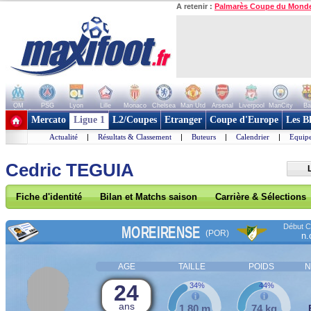
A retenir :
Palmarès Coupe du Mond
OM
PSG
Lyon
Lille
Monaco
Chelsea
Man Utd
Arsenal
Liverpool
ManCity
Ba
+ de clubs
Mercato
Ligue 1
L2/Coupes
Etranger
Coupe d'Europe
Les B
Actualité
|
Résultats & Classement
|
Buteurs
|
Calendrier
|
Equipe
Cedric TEGUIA
Fiche d'identité
Bilan et Matchs saison
Carrière & Sélections
Début Co
MOREIRENSE
(POR)
n.
AGE
TAILLE
POIDS
N
24
34%
44%
ans
1,80 m
74 kg