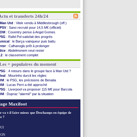
Actu et transferts 24h/24
Man Utd
: Vitek vendu à Middlesbrough (off.)
PSV
: Sano recruté pour 14,5 M€ (officiel)
OM
: Coventry pense à Angel Gomes
PSG
: Rafel Pol satisfait des progrès
Amical
: le Barça vainqueur puis battu
Inter
: Calhanoglu prêt à prolonger
Nice
: Abdelmonem veut rester
L2
: le classement complet
L2
: les résultats de la soirée
Les + populaires du moment
Amical
: Le Havre renversé par Oviedo
Amical
: Nice battu aux tirs au but
PSG
: 4 retours dans le groupe face à Man Utd ?
Benfica
: Ivanovic proche de Lens
Real
: Mourinho durcit les règles
OM
: Dupraz "alarmé" par la situation
OM
: le PSG, les précisions de Benatia
Atletico
: Alvarez, le Barça va revoir son offre
OM
: Lucas Perri a été approché
Lorient
: Mbamba prêté par Leverkusen (officiel)
PSG
: Liverpool va proposer 115 M€ pour Barcola
Amical
: le Real bat Ferencvaros
OM
: Dupraz "alarmé" par la situation
Naples
: Lukaku dit oui à Fenerbahçe
OM
: Benatia et la "médiocrité" dans le club
Amical
: Brest arrache le nul contre Venise
OM
: B. Genesio - "ce n'est pas idéal"
age Maxifoot
Amical
: un nouveau nul pour Le Mans
Amical
: un nul entre Auxerre et Troyes
e va t-il faire mieux que Deschamps en équipe de
LA Galaxy
: Sergi Roberto a signé (officiel)
e ?
Amical
: Angers fait tomber Lorient
Amical
: le Paris FC corrigé par Mayence
UI
Amical
: Rennes encore battu par Brentford
NON
Voir les brèves précédentes