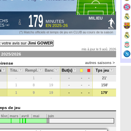
179
MILIEU
&
CHS
MINUTES
ES
EN
2025-26
*
(
)
(*) Matchs officiels et temps de jeu en CLUB au cours de la saison
 votre avis sur
Jimi GOWER
mis à jour le 9 aoû. 2026
n
2025/2026
autres saisons >
eirense
s
Titu.
Rempl.
Banc
But(s)
Tps jeu
?
?
?
?
?
?
-
1
-
-
-
-
21'
1
8
19
-
-
-
158'
1
9
19
-
-
-
179'
mps de jeu
févr.
mars
avril
mai
juin