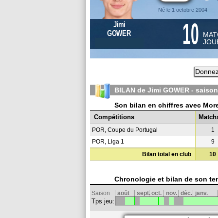
Né le 1 octobre 2004
10
Jimi
GOWER
MAT
JOU
Donnez
BILAN de Jimi GOWER - saiso
Son bilan en chiffres avec Mor
Compétitions
Match
POR, Coupe du Portugal
1
POR, Liga 1
9
Bilan total en club
10
Chronologie et bilan de son te
Saison
août
sept.
oct.
nov.
déc.
janv.
Tps jeu: