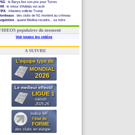
PSG
: le Barça fixe son prix pour Torres
OM
: le retour d'Adidas est acté
FIFA
: Infantino sollicite Trump
Bordeaux
: des clubs de N1 montent au créneau
Argentine
: quand Medina recadre... sa mère
Real
: le démenti de Leipzig pour Diomandé
OM
: le club prêt à libérer Kondogbia ?
VIDEOS populaires du moment
Voir toutes les vidéos
A SUIVRE
L'equipe type de
MONDIAL
2026
Le meilleur effectif
LIGUE 1
saison
2025-26
Indice MF :
l'état de
FORME
des clubs en europe