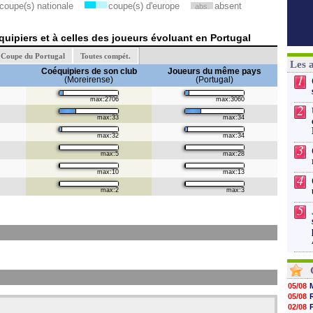
coupe(s) nationale
coupe(s) d'europe
absent
abs.
uipiers et à celles des joueurs évoluant en Portugal
Coupe du Portugal
Toutes compét.
Les 
Coéquipiers de son club
Joueurs du même pays
1
(Moreirense)
(Portugal)
max:2706
max:3060
2
max:33
max:34
max:32
max:34
3
max:5
max:28
max:10
max:13
4
max:2
max:3
5
05/08
05/08
02/08