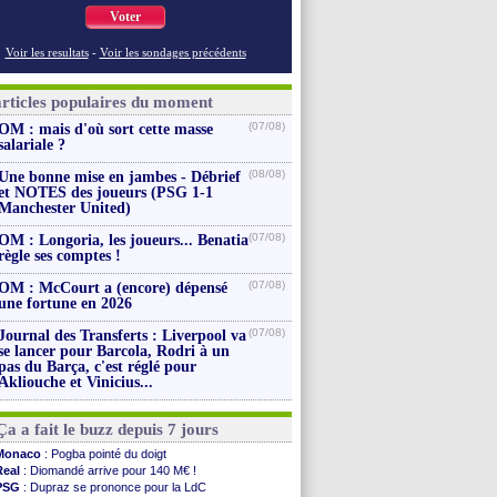
Voter
Voir les resultats
-
Voir les sondages précédents
articles populaires du moment
(07/08)
OM : mais d'où sort cette masse
salariale ?
(08/08)
Une bonne mise en jambes - Débrief
et NOTES des joueurs (PSG 1-1
Manchester United)
(07/08)
OM : Longoria, les joueurs... Benatia
règle ses comptes !
(07/08)
OM : McCourt a (encore) dépensé
une fortune en 2026
(07/08)
Journal des Transferts : Liverpool va
se lancer pour Barcola, Rodri à un
pas du Barça, c'est réglé pour
Akliouche et Vinicius...
Ça a fait le buzz depuis 7 jours
Monaco
: Pogba pointé du doigt
Real
: Diomandé arrive pour 140 M€ !
PSG
: Dupraz se prononce pour la LdC