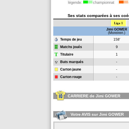
légende:
championnat
Ses stats comparées à ses coéq
Liga 1
Jimi GOWER
(Moreiren.)
Temps de jeu
158'
Matchs joués
9
T
Titulaire
1
Buts marqués
-
Carton jaune
-
Carton rouge
-
CARRIERE de Jimi GOWER
Votre AVIS sur Jimi GOWER