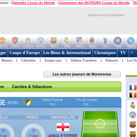
etenir :
Palmarès Coupe du Monde
-
Classement des BUTEURS Coupe du Monde
-
TA
emplacement publicitaire
n Utd
Arsenal
Liverpool
ManCity
Barca
Real
Atletico
Milan
Juve
Inter
Naples
ger
Coupe d'Europe
Les Bleus & International
Chroniques
TV
+
Buteurs
|
Calendrier
|
Equipe type
|
Tableau Transferts
|
Palmarès
|
Les Cl
Les autres joueurs de Moreirense
son
Carrière & Sélections
Début Contrat :
Fin de contrat :
SE
(POR)
n.c.
n.c.
ILLE
POIDS
NATIONALITE
? m
? kg
ANGLETERRE