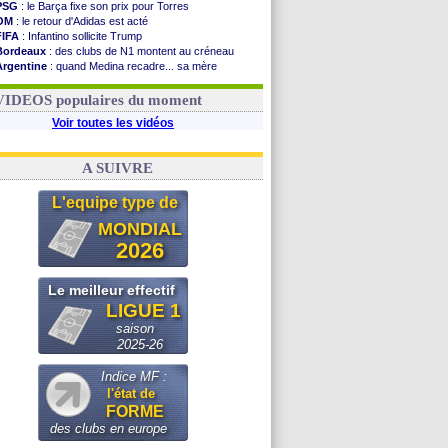
PSG
: le Barça fixe son prix pour Torres
OM
: le retour d'Adidas est acté
FIFA
: Infantino sollicite Trump
Bordeaux
: des clubs de N1 montent au créneau
Argentine
: quand Medina recadre... sa mère
Real
: le démenti de Leipzig pour Diomandé
OM
: le club prêt à libérer Kondogbia ?
VIDEOS populaires du moment
Voir toutes les vidéos
A SUIVRE
L'equipe type de
MONDIAL
2026
Le meilleur effectif
LIGUE 1
saison
2025-26
Indice MF :
l'état de
FORME
des clubs en europe