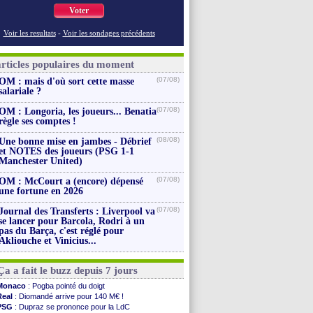
Voter
Voir les resultats
-
Voir les sondages précédents
articles populaires du moment
(07/08)
OM : mais d'où sort cette masse
salariale ?
(07/08)
OM : Longoria, les joueurs... Benatia
règle ses comptes !
(08/08)
Une bonne mise en jambes - Débrief
et NOTES des joueurs (PSG 1-1
Manchester United)
(07/08)
OM : McCourt a (encore) dépensé
une fortune en 2026
(07/08)
Journal des Transferts : Liverpool va
se lancer pour Barcola, Rodri à un
pas du Barça, c'est réglé pour
Akliouche et Vinicius...
Ça a fait le buzz depuis 7 jours
Monaco
: Pogba pointé du doigt
Real
: Diomandé arrive pour 140 M€ !
PSG
: Dupraz se prononce pour la LdC