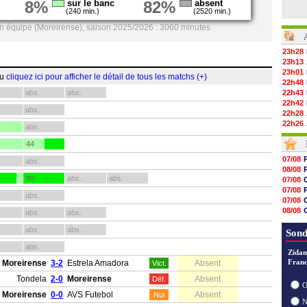
8%
sur le banc
82%
absent
(240 min.)
(2520 min.)
on équipe (Moreirense), saison 2025/2026 : 3060 minutes
23h28
23h13
23h01
ou
cliquez ici pour afficher le détail de tous les matchs (+)
22h48
abs.
abs.
22h43
22h42
abs.
22h28
22h26
abs.
22h05
44
21h46
21h22
07/08
abs.
21h02
08/08
20h51
90
abs.
abs.
07/08
20h41
07/08
abs.
20h26
07/08
20h05
08/08
abs.
abs.
19h59
08/08
19h50
abs.
abs.
08/08
Sond
19h37
abs.
19h12
Zidan
19h03
Franc
Moreirense
3-2
Estrela Amadora
Absent
Vict.
18h52
18h41
Tondela
2-0
Moreirense
Absent
Déf.
O
18h23
Moreirense
0-0
AVS Futebol
Absent
Nul