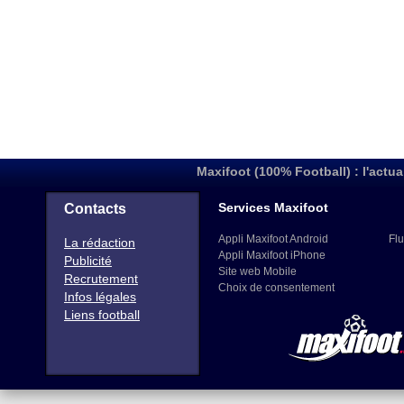
Maxifoot (100% Football) : l'actua
Services Maxifoot
Contacts
Appli Maxifoot Android
Flu
La rédaction
Appli Maxifoot iPhone
Publicité
Site web Mobile
Recrutement
Choix de consentement
Infos légales
Liens football