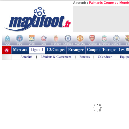
A retenir :
Palmarès Coupe du Mond
OM
PSG
Lyon
Lille
Monaco
Chelsea
Man Utd
Arsenal
Liverpool
ManCity
Ba
+ de clubs
Mercato
Ligue 1
L2/Coupes
Etranger
Coupe d'Europe
Les B
Actualité
|
Résultats & Classement
|
Buteurs
|
Calendrier
|
Equipe