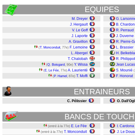
EQUIPES
M. Dreyer
G. Larsonn
J. Hergault
B. Chardon
V. Le Goff
R. Perraud
J. Laporte
J. Duverne
A. Gravillon
R. Pierre-G
F. Lemoine
L. Brassier
(
T. Monconduit
, 77e)
L. Abergel
H. Belkebla
T. Chalobah
R. Philippo
Y. Wissa
Jean Lucas
(
Q. Boisgard
, 90e)
A. Laurienté
S. Mounié
(
E. Le Fée
, 77e)
(
T. Moffi
F. Honorat
(
P. Hamel
, 87e)
ENTRAINEURS
C. Pélissier
O. Dall'Ogl
BANCS DE TOUCH
E. Le Fée
I. Cardona
(entré à la 77e)
T. Monconduit
J. Le Doua
(entré à la 77e)