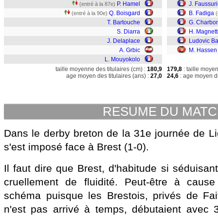
P. Hamel
J. Faussuri
(entré à la 87e)
Q. Boisgard
B. Fadiga
(entré à la 90e)
(
T. Bartouche
G. Charbon
S. Diarra
H. Magnett
J. Delaplace
Ludovic Ba
A. Grbic
M. Hassen
L. Mouyokolo
taille moyenne des titulaires (cm) :
180,9
179,8
: taille moye
age moyen des titulaires (ans) :
27,0
24,6
: age moyen de
RESUME DU MAT
Dans le derby breton de la 31e journée de Lig
s'est imposé face à Brest (1-0).
Il faut dire que Brest, d'habitude si séduisan
cruellement de fluidité. Peut-être à cau
schéma puisque les Brestois, privés de Fai
n'est pas arrivé à temps, débutaient avec 