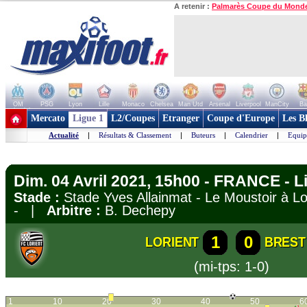
A retenir :
Palmarès Coupe du Mond
OM
PSG
Lyon
Lille
Monaco
Chelsea
Man Utd
Arsenal
Liverpool
ManCity
Ba
+ de clubs
Mercato
Ligue 1
L2/Coupes
Etranger
Coupe d'Europe
Les B
Actualité
|
Résultats & Classement
|
Buteurs
|
Calendrier
|
Equip
Dim. 04 Avril 2021, 15h00 - FRANCE - L
Stade :
Stade Yves Allainmat - Le Moustoir à 
- |
Arbitre :
B. Dechepy
1
0
LORIENT
BREST
(mi-tps: 1-0)
1
10
20
30
40
50
6