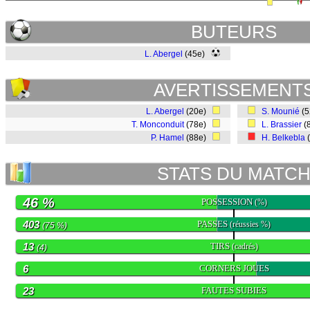
BUTEURS
L. Abergel
(45e)
AVERTISSEMENT
L. Abergel
(20e)
S. Mounié
(
T. Monconduit
(78e)
L. Brassier
(
P. Hamel
(88e)
H. Belkebla
STATS DU MATC
46 %
POSSESSION
(%)
403
PASSES
(réussies %)
(75 %)
13
TIRS
(cadrés)
(4)
6
CORNERS JOUES
23
FAUTES SUBIES