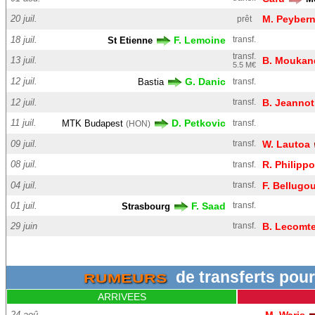
20 juil.
M. Peyber
prêt
18 juil.
F. Lemoine
transf.
St Etienne
transf.
13 juil.
B. Moukan
5.5 M€
12 juil.
G. Danic
Bastia
transf.
12 juil.
transf.
B. Jeannot
11 juil.
D. Petkovic
MTK Budapest
transf.
(HON)
09 juil.
transf.
W. Lautoa
08 juil.
R. Philipp
transf.
04 juil.
transf.
F. Bellugo
01 juil.
F. Saad
transf.
Strasbourg
29 juin
transf.
B. Lecomt
de transferts pou
RUMEURS
ARRIVEES
24 aoû.