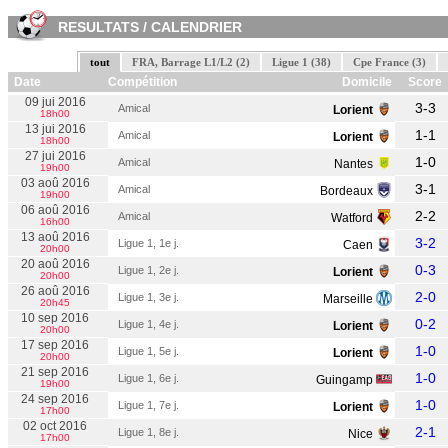
RESULTATS / CALENDRIER
tout
FRA, Barrage L1/L2 (2)
Ligue 1 (38)
Cpe France (3)
Date
Compétition
Domicile
Score
09 jui 2016
3-3
Amical
Lorient
18h00
13 jui 2016
1-1
Amical
Lorient
18h00
27 jui 2016
1-0
Amical
Nantes
19h00
03 aoû 2016
3-1
Amical
Bordeaux
19h00
06 aoû 2016
2-2
Amical
Watford
16h00
13 aoû 2016
3-2
Ligue 1, 1e j.
Caen
20h00
20 aoû 2016
0-3
Ligue 1, 2e j.
Lorient
20h00
26 aoû 2016
2-0
Ligue 1, 3e j.
Marseille
20h45
10 sep 2016
0-2
Ligue 1, 4e j.
Lorient
20h00
17 sep 2016
1-0
Ligue 1, 5e j.
Lorient
20h00
21 sep 2016
1-0
Ligue 1, 6e j.
Guingamp
19h00
24 sep 2016
1-0
Ligue 1, 7e j.
Lorient
17h00
02 oct 2016
2-1
Ligue 1, 8e j.
Nice
17h00