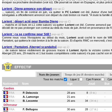
évoquer sa prochaine destination (voir ici). Elle pourrait se situer en Espagne, et plus préci
Lorient : Dieng annonce son départ
pop-up
... saison), en fin de contrat en juin, va quitter le
FC Lorient
cet été. Auteur d'une bell
sénégalais a officiellement annoncé son départ du club breton ce mardi. "À toute la famille du
Lorient : départ acté pour Bamba Dieng
pop-up
... matchs et 10 buts en L1 cette saison) va quitter
Lorient
cet été. Comme annoncé par Le
décidé de ne pas prolonger son contrat au-delà du mois de juin. Arrivé en provenance de l'
Lorient : ça se confirme pour Still !
pop-up
Comme nous vous l'évoquions au début du mois,
Lorient
avait coché le nom de Will 
Pantaloni, qui quittera le club breton à la fin de la saison. Et d'après RMC ce mercredi, c'est 
Lorient : Pantaloni, Abergel scandalisé
pop-up
... de saison laisse visiblement de grosses traces à
Lorient
. Après la victoire contre
Abergel (33 ans, 29 matchs et 1 but toutes compétitions cette saison) n’a pas caché son i
EFFECTIF
Stats des joueurs
Temps de jeu (6 derniers matchs)
I
Tous les matchs
Ligue 1
Cpe France
Cpe
Nationalité
Nom
Age
Joué
But
Gardien
FRA
P. Delecroix
28 ans
8
(8 tit.)
-
FRA
A. Lamonge
21 ans
-
-
FRA
B. Lecomte
26 ans
34
(34 tit.)
-
Défenseur
FRA
F. Bellugou
30 ans
28
(17 tit.)
-