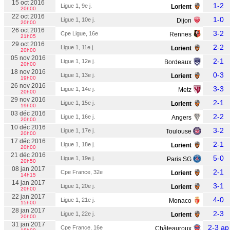
15 oct 2016
1-2
Ligue 1, 9e j.
Lorient
20h00
22 oct 2016
1-0
Ligue 1, 10e j.
Dijon
20h00
26 oct 2016
3-2
Cpe Ligue, 16e
Rennes
21h05
29 oct 2016
2-2
Ligue 1, 11e j.
Lorient
20h00
05 nov 2016
2-1
Ligue 1, 12e j.
Bordeaux
20h00
18 nov 2016
0-3
Ligue 1, 13e j.
Lorient
19h00
26 nov 2016
3-3
Ligue 1, 14e j.
Metz
20h00
29 nov 2016
2-1
Ligue 1, 15e j.
Lorient
19h00
03 déc 2016
2-2
Ligue 1, 16e j.
Angers
20h00
10 déc 2016
3-2
Ligue 1, 17e j.
Toulouse
20h00
17 déc 2016
2-1
Ligue 1, 18e j.
Lorient
20h00
21 déc 2016
5-0
Ligue 1, 19e j.
Paris SG
20h50
08 jan 2017
2-1
Cpe France, 32e
Lorient
14h15
14 jan 2017
3-1
Ligue 1, 20e j.
Lorient
20h00
22 jan 2017
4-0
Ligue 1, 21e j.
Monaco
15h00
28 jan 2017
2-3
Ligue 1, 22e j.
Lorient
20h00
31 jan 2017
2-3 ap
Cpe France, 16e
Châteauroux