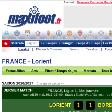
A retenir :
Palmarès Coupe du Mond
OM
PSG
Lyon
Lille
Monaco
Chelsea
Man Utd
Arsenal
Liverpool
ManCity
Ba
+ de clubs
Mercato
Ligue 1
L2/Coupes
Etranger
Coupe d'Europe
Les B
Actualité
|
Résultats & Classement
|
Buteurs
|
Calendrier
|
Equip
FRANCE - Lorient
Forme-Bilan
Actu
Effectif-Temps de jeu
Mercato
Tous l
SAISON 2016/2017
Changer de saison >>
DERNIER MATCH
FRANCE, Ligue 1, 38e journée
samedi 20 mai. 2017
, 21h00 |
Stade :
Stade Yves Allainmat - Le 
1
1
LORIENT
BORD