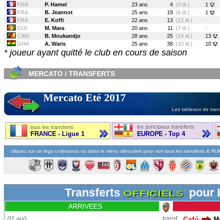
FRA
P. Hamel
23 ans
4
(0 tit.)
1
FRA
B. Jeannot
25 ans
19
(6 tit.)
1
FRA
E. Koffi
22 ans
13
(12 tit.)
-
GUI
M. Mara
20 ans
11
(7 tit.)
-
CAM
B. Moukandjo
28 ans
25
(24 tit.)
13
GHA
A. Waris
25 ans
38
(33 tit.)
10
* joueur ayant quitté le club en cours de saison
MERCATO / TRANSFERTS
Mercato Eté 2017
Les tableaux de trans
les principaux transferts
tous les transferts
FRANCE - Ligue 1
EUROPE - Top 4
cliquez sur un logo ci-dessous ou dans le menu déroulant pour voir tous les transferts & R
Transferts
pour 
OFFICIELS
ARRIVEES
01 aoû.
transf.
Cafú
M