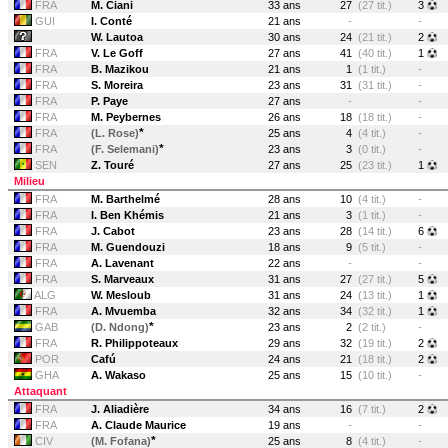
FRA
M. Ciani
33 ans
27
(27 tit.)
3
GUI
I. Conté
21 ans
-
-
W. Lautoa
30 ans
24
(21 tit.)
2
FRA
V. Le Goff
27 ans
41
(40 tit.)
1
FRA
B. Mazikou
21 ans
1
(1 tit.)
-
FRA
S. Moreira
23 ans
31
(31 tit.)
-
FRA
P. Paye
27 ans
-
-
FRA
M. Peybernes
26 ans
18
(18 tit.)
-
*
FRA
(L. Rose)
25 ans
4
(4 tit.)
-
*
FRA
(F. Selemani)
23 ans
3
(0 tit.)
-
SEN
Z. Touré
27 ans
25
(23 tit.)
1
Milieu
FRA
M. Barthelmé
28 ans
10
(4 tit.)
-
FRA
I. Ben Khémis
21 ans
3
(1 tit.)
-
FRA
J. Cabot
23 ans
28
(14 tit.)
6
FRA
M. Guendouzi
18 ans
9
(5 tit.)
-
FRA
A. Lavenant
22 ans
-
-
FRA
S. Marveaux
31 ans
27
(27 tit.)
5
ALG
W. Mesloub
31 ans
24
(13 tit.)
1
FRA
A. Mvuemba
32 ans
34
(32 tit.)
1
*
GAB
(D. Ndong)
23 ans
2
(2 tit.)
-
FRA
R. Philippoteaux
29 ans
32
(19 tit.)
2
POR
Cafú
24 ans
21
(18 tit.)
2
GHA
A. Wakaso
25 ans
15
(10 tit.)
-
Attaquant
FRA
J. Aliadière
34 ans
16
(7 tit.)
2
FRA
A. Claude Maurice
19 ans
-
-
*
CIV
(M. Fofana)
25 ans
8
(4 tit.)
-