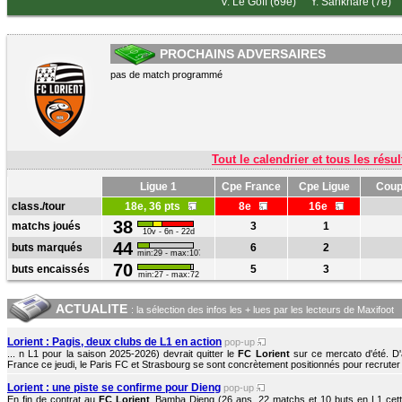
V. Le Goff (69e)
Y. Sankhare (7e)
PROCHAINS ADVERSAIRES
pas de match programmé
Tout le calendrier et tous les résul
Ligue 1
Cpe France
Cpe Ligue
Coup
class./tour
18e, 36 pts
8e
16e
38
matchs joués
3
1
10v - 6n - 22d
44
buts marqués
6
2
min:29 - max:107
70
buts encaissés
5
3
min:27 - max:72
ACTUALITE
: la sélection des infos les + lues par les lecteurs de Maxifoot
Lorient : Pagis, deux clubs de L1 en action
pop-up
... n L1 pour la saison 2025-2026) devrait quitter le
FC Lorient
sur ce mercato d'été. D'
France ce jeudi, le Paris FC et Strasbourg se sont concrètement positionnés pour recruter l
Lorient : une piste se confirme pour Dieng
pop-up
En fin de contrat au
FC Lorient
, Bamba Dieng (26 ans, 22 matchs et 10 buts en L1 cet