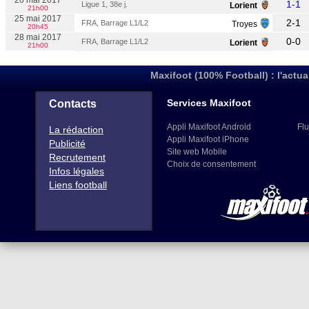
20 mai 2017
1-1
Ligue 1, 38e j.
Lorient
21h00
25 mai 2017
2-1
FRA, Barrage L1/L2
Troyes
20h45
28 mai 2017
0-0
FRA, Barrage L1/L2
Lorient
21h00
Maxifoot (100% Football) : l'actua
Services Maxifoot
Contacts
Appli Maxifoot Android
Flu
La rédaction
Appli Maxifoot iPhone
Publicité
Site web Mobile
Recrutement
Choix de consentement
Infos légales
Liens football