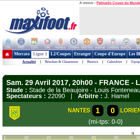
A retenir :
Palmarès Coupe du Mond
OM
PSG
Lyon
Lille
Monaco
Chelsea
Man Utd
Arsenal
Liverpool
ManCity
Ba
+ de clubs
Mercato
Ligue 1
L2/Coupes
Etranger
Coupe d'Europe
Les B
Actualité
|
Résultats & Classement
|
Buteurs
|
Calendrier
|
Equip
Sam. 29 Avril 2017, 20h00 - FRANCE - L
Stade :
Stade de la Beaujoire - Louis Fontene
Spectateurs :
22090 |
Arbitre :
J. Hamel
1
0
NANTES
LORIE
(mi-tps: 0-0)
1
10
20
30
40
50
6