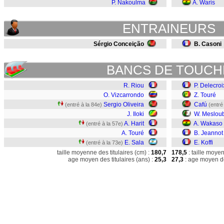
P. Nakoulma
A. Waris
ENTRAINEURS
Sérgio Conceição
B. Casoni
BANCS DE TOUCH
R. Riou
P. Delecroi
O. Vizcarrondo
Z. Touré
Sergio Oliveira
Cafú
(entré à la 84e)
(entré
J. Iloki
W. Meslou
A. Harit
A. Wakaso
(entré à la 57e)
A. Touré
B. Jeannot
E. Sala
E. Koffi
(entré à la 73e)
taille moyenne des titulaires (cm) :
180,7
178,5
: taille moye
age moyen des titulaires (ans) :
25,3
27,3
: age moyen de