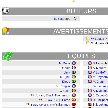
BUTEURS
E. Sala
(89e)
AVERTISSEMENT
W. Lautoa
(4
S. Moreira
(
EQUIPES
M. Dupé
B. Lecomte
L. Dubois
S. Moreira
Lima
V. Le Goff
K. Djidji
M. Peybern
Diego
M. Ciani
V. Rongier
W. Lautoa
G. Gillet
A. Mvuemb
A. Thomasson
J. Cabot
(
A. Harit
, 57e)
(
C
F. Pardo
R. Philippo
(
E. Sala
, 73e)
Y. Bammou
B. Moukand
(
Sergio Oliveira
, 84e)