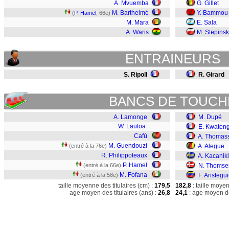
A. Mvuemba
G. Gillet
M. Barthelmé
Y. Bammou
(
P. Hamel
, 66e)
M. Mara
E. Sala
A. Waris
M. Stepinsk
ENTRAINEURS
S. Ripoll
R. Girard
BANCS DE TOUCH
A. Lamonge
M. Dupé
W. Lautoa
E. Kwaten
Cafú
A. Thomas
M. Guendouzi
(entré à la 76e)
A. Alegue
R. Philippoteaux
A. Kacanikl
P. Hamel
(entré à la 66e)
N. Thomse
M. Fofana
(entré à la 58e)
F. Aristegu
taille moyenne des titulaires (cm) :
179,5
182,8
: taille moye
age moyen des titulaires (ans) :
26,8
24,1
: age moyen de