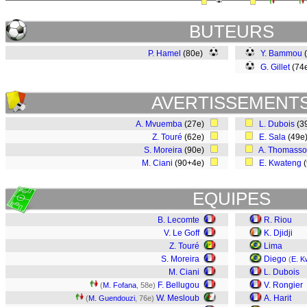
BUTEURS
P. Hamel
(80e)
Y. Bammou
G. Gillet
(74
AVERTISSEMENT
A. Mvuemba
(27e)
L. Dubois
(3
Z. Touré
(62e)
E. Sala
(49e
S. Moreira
(90e)
A. Thomass
M. Ciani
(90+4e)
E. Kwateng
(
EQUIPES
B. Lecomte
R. Riou
V. Le Goff
K. Djidji
Z. Touré
Lima
S. Moreira
Diego
(
E. K
M. Ciani
L. Dubois
F. Bellugou
V. Rongier
(
M. Fofana
, 58e)
W. Mesloub
A. Harit
(
M. Guendouzi
, 76e)