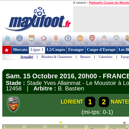
A retenir :
Palmarès Coupe du Mond
OM
PSG
Lyon
Lille
Monaco
Chelsea
Man Utd
Arsenal
Liverpool
ManCity
Ba
+ de clubs
Mercato
Ligue 1
L2/Coupes
Etranger
Coupe d'Europe
Les B
Actualité
|
Résultats & Classement
|
Buteurs
|
Calendrier
|
Equip
Sam. 15 Octobre 2016, 20h00 - FRANCE
Stade :
Stade Yves Allainmat - Le Moustoir à 
12458 |
Arbitre :
B. Bastien
1
2
LORIENT
NANTE
(mi-tps: 0-1)
1
10
20
30
40
50
6