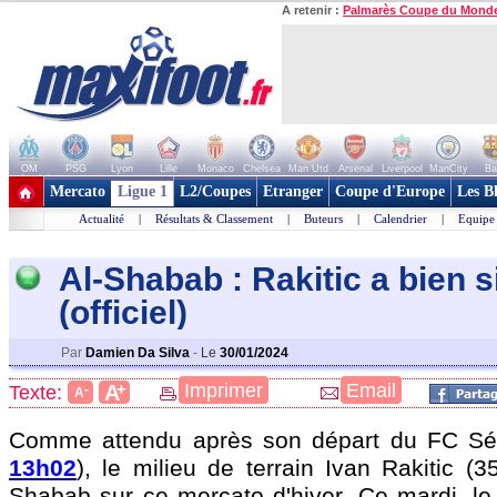
A retenir :
Palmarès Coupe du Mond
OM
PSG
Lyon
Lille
Monaco
Chelsea
Man Utd
Arsenal
Liverpool
ManCity
Ba
+ de clubs
Mercato
Ligue 1
L2/Coupes
Etranger
Coupe d'Europe
Les B
Actualité
|
Résultats & Classement
|
Buteurs
|
Calendrier
|
Equipe
Al-Shabab : Rakitic a bien 
(officiel)
Par
Damien Da Silva
-
Le
30/01/2024
+
Imprimer
Email
A
Texte:
-
A
Comme attendu après son départ du FC Sév
13h02
), le milieu de terrain Ivan Rakitic (35
Shabab sur ce mercato d'hiver. Ce mardi, le