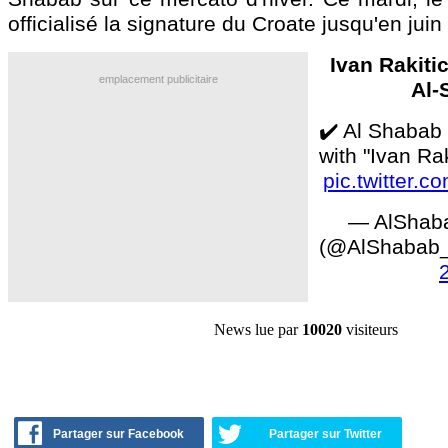
officialisé la signature du Croate jusqu'en juin
Ivan Rakiti
emplacement publicitaire
Al-
✔️ Al Shabab
with "Ivan Rak
pic.twitter
— AlShaba
(@AlShabab
News lue par
10020
visiteurs
Partager sur Facebook
Partager sur Twitter