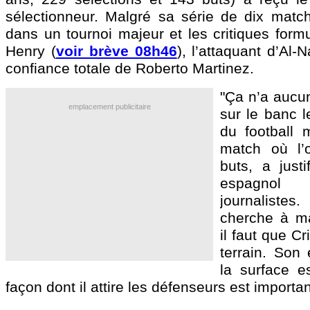
sélectionneur. Malgré sa série de dix mat
dans un tournoi majeur et les critiques form
Henry (
voir brève 08h46
), l’attaquant d’Al-
confiance totale de Roberto Martinez.
"Ça n’a aucun
emplacement publicitaire
sur le banc l
du football 
match où l’
buts, a justi
espagno
journalis
cherche à ma
il faut que Cr
terrain. Son
la surface es
façon dont il attire les défenseurs est importan