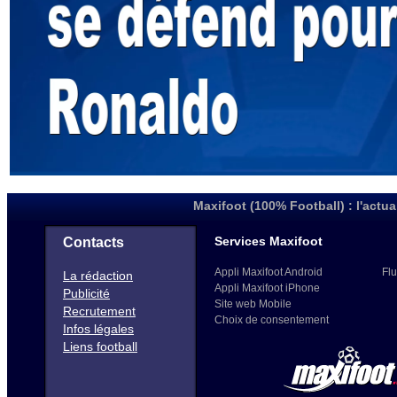
Maxifoot (100% Football) : l'actua
Services Maxifoot
Contacts
Appli Maxifoot Android
Flu
La rédaction
Appli Maxifoot iPhone
Publicité
Site web Mobile
Recrutement
Choix de consentement
Infos légales
Liens football