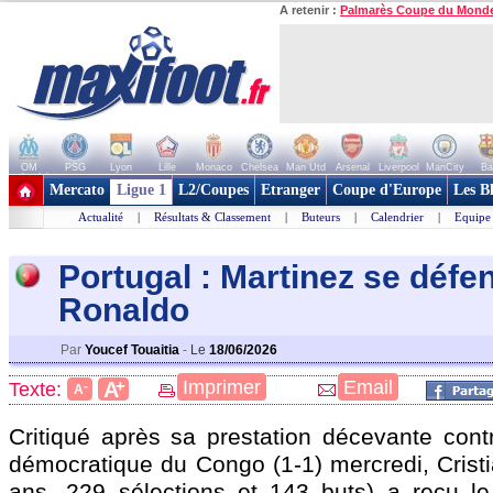
A retenir :
Palmarès Coupe du Mond
OM
PSG
Lyon
Lille
Monaco
Chelsea
Man Utd
Arsenal
Liverpool
ManCity
Ba
+ de clubs
Mercato
Ligue 1
L2/Coupes
Etranger
Coupe d'Europe
Les B
Actualité
|
Résultats & Classement
|
Buteurs
|
Calendrier
|
Equipe
Portugal : Martinez se défe
Ronaldo
Par
Youcef Touaitia
-
Le
18/06/2026
+
Imprimer
Email
A
Texte:
-
A
Critiqué après sa prestation décevante cont
démocratique du Congo (1-1) mercredi, Crist
ans, 229 sélections et 143 buts) a reçu l