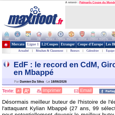
A retenir :
Palmarès Coupe du Mond
OM
PSG
Lyon
Lille
Monaco
Chelsea
Man Utd
Arsenal
Liverpool
ManCity
Ba
+ de clubs
Mercato
Ligue 1
L2/Coupes
Etranger
Coupe d'Europe
Les B
Actualité
|
Résultats & Classement
|
Buteurs
|
Calendrier
|
Equipe
EdF : le record en CdM, Gir
en Mbappé
Par
Damien Da Silva
-
Le
18/06/2026
+
Imprimer
Email
A
Texte:
-
A
Désormais meilleur buteur de l'histoire de l'
l'attaquant Kylian Mbappé (27 ans, 99 sélect
peut potentiellement devenir le meilleur buteu