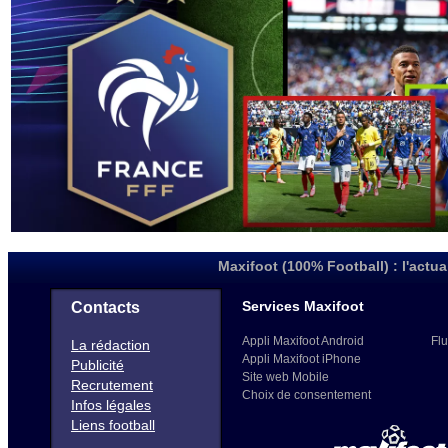
Maxifoot (100% Football) : l'actua
Services Maxifoot
Contacts
Appli Maxifoot Android
Flu
La rédaction
Appli Maxifoot iPhone
Publicité
Site web Mobile
Recrutement
Choix de consentement
Infos légales
Liens football