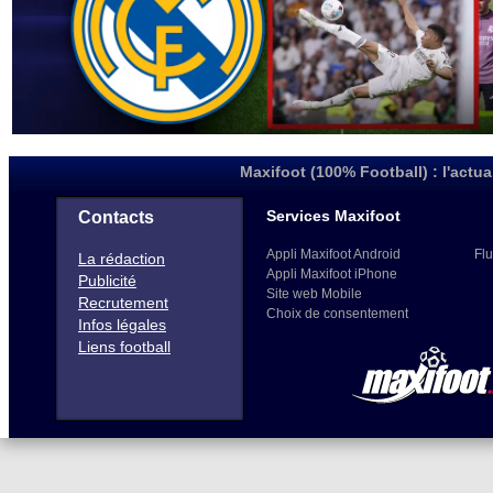
Maxifoot (100% Football) : l'actua
Services Maxifoot
Contacts
Appli Maxifoot Android
Flu
La rédaction
Appli Maxifoot iPhone
Publicité
Site web Mobile
Recrutement
Choix de consentement
Infos légales
Liens football