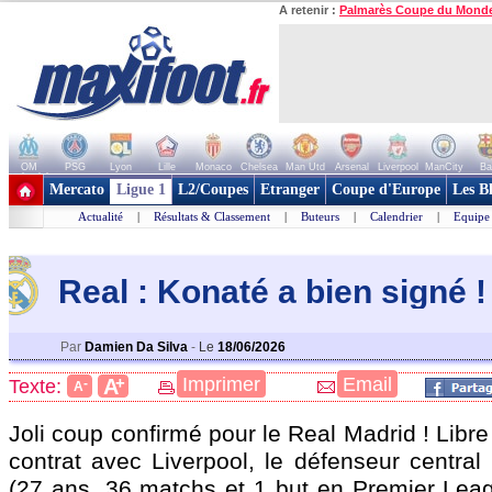
A retenir :
Palmarès Coupe du Mond
OM
PSG
Lyon
Lille
Monaco
Chelsea
Man Utd
Arsenal
Liverpool
ManCity
Ba
+ de clubs
Mercato
Ligue 1
L2/Coupes
Etranger
Coupe d'Europe
Les B
Actualité
|
Résultats & Classement
|
Buteurs
|
Calendrier
|
Equipe
Real : Konaté a bien signé ! 
Par
Damien Da Silva
-
Le
18/06/2026
+
Imprimer
Email
A
Texte:
-
A
Joli coup confirmé pour le Real Madrid ! Libr
contrat avec Liverpool, le défenseur centra
(27 ans, 36 matchs et 1 but en Premier Leag