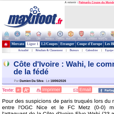
A retenir :
Palmarès Coupe du Mond
OM
PSG
Lyon
Lille
Monaco
Chelsea
Man Utd
Arsenal
Liverpool
ManCity
Ba
+ de clubs
Mercato
Ligue 1
L2/Coupes
Etranger
Coupe d'Europe
Les B
Actualité
|
Résultats & Classement
|
Buteurs
|
Calendrier
|
Equipe
Côte d'Ivoire : Wahi, le co
de la fédé
Par
Damien Da Silva
-
Le
18/06/2026
+
Imprimer
Email
A
Texte:
-
A
Pour des suspicions de paris truqués lors du
entre l'OGC Nice et le FC Metz (0-0) m
l'attaquant de la Côte d'Ivoire Elye Wahi (23 