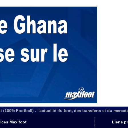
FIFA : des 
06/08
Abha : c'est
06/08
Real : rép
06/08
Arsenal : N
06/08
Al-Ahli : D
06/08
PSG : Luis 
06/08
Monaco : P
05/08
Rennes : Za
05/08
Rennes : u
05/08
VIDEO : Th
05/08
Dunkerque 
05/08
Lyon : Man
05/08
Amical : Ar
05/08
Amical : lo
05/08
Man City :
05/08
LdC : Fene
05/08
Al-Diriyah 
05/08
Atletico : 
05/08
Amical : p
05/08
t (100% Football) : l'actualité du foot, des transferts et du mercat
VIDEO : le
05/08
CdM 2030 :
05/08
ices Maxifoot
Liens pr
PSG : la c
05/08