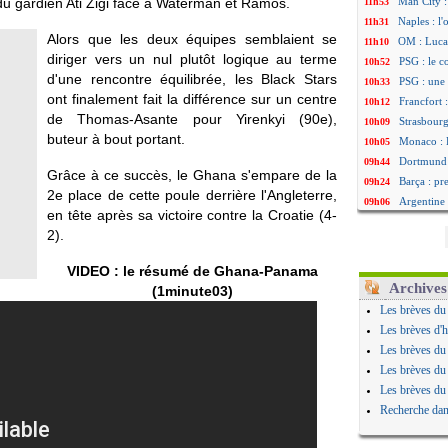
 du gardien Ati Zigi face à Waterman et Ramos.
Man City :
11h53
Naples : l
11h31
Alors que les deux équipes semblaient se
OM : Lucas
11h10
diriger vers un nul plutôt logique au terme
PSG : le c
10h52
d'une rencontre équilibrée, les Black Stars
PSG : une 
10h33
ont finalement fait la différence sur un centre
Francfort 
10h12
de Thomas-Asante pour Yirenkyi (90e),
Strasbourg
10h09
buteur à bout portant.
Monaco : F
10h05
Dortmund 
09h44
Grâce à ce succès, le Ghana s'empare de la
Barça : pr
09h24
2e place de cette poule derrière l'Angleterre,
Argentine 
09h06
en tête après sa victoire contre la Croatie (4-
Tottenham
08h44
2).
Barça : l'
08h22
FIFA : la C
06/08
VIDEO : le résumé de Ghana-Panama
CdM 2030 :
06/08
Archives
(1minute03)
Rennes : Em
06/08
Les brèves du
Côte d'Ivoi
06/08
Les brèves d'h
Rennes : H
06/08
Les brèves du
Man City :
06/08
Les brèves du
Man Utd : Z
06/08
Les brèves du
Amical : M
06/08
Recherche dan
Nantes : De
06/08
OM : le clu
06/08