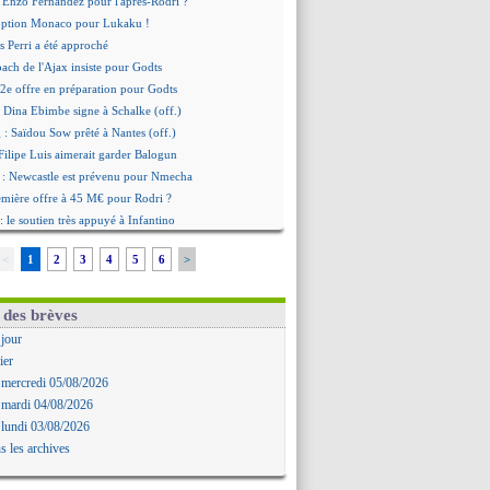
 Enzo Fernandez pour l'après-Rodri ?
'option Monaco pour Lukaku !
 Perri a été approché
oach de l'Ajax insiste pour Godts
2e offre en préparation pour Godts
: Dina Ebimbe signe à Schalke (off.)
 : Saïdou Sow prêté à Nantes (off.)
ilipe Luis aimerait garder Balogun
: Newcastle est prévenu pour Nmecha
emière offre à 45 M€ pour Rodri ?
: le soutien très appuyé à Infantino
 : Van de Ven va prolonger
<
1
2
3
4
5
6
>
agent de Rodri confirme !
AF soutient Infantino
 Rubiales charge Infantino et Sanchez
 des brèves
bolo a des pistes alléchantes
 jour
re : Renard affiche ses ambitions
ier
aise confirme pour Aït Boudlal
 mercredi 05/08/2026
 Trafford à Leeds pour 47 M€ (off.)
 mardi 04/08/2026
irkzee vers la Juventus ?
 lundi 03/08/2026
onaco s'impose contre Getafe
s les archives
r Zakarian et sa relation avec Kita
b prêt à libérer Kondogbia ?