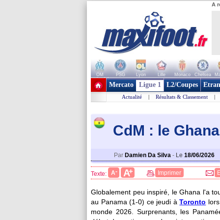
A r
OM
PSG
Lyon
Lille
Monaco
Chelsea
Ma
+ de clubs
Mercato
Ligue 1
L2/Coupes
Etran
Actualité
|
Résultats & Classement
|
CdM : le Ghana 
Par
Damien Da Silva
-
Le
18/06/2026
+
A
-
A
Imprimer
Texte:
Globalement peu inspiré, le Ghana l'a to
au Panama (1-0) ce jeudi à
Toronto
lors
monde 2026. Surprenants, les Panamée