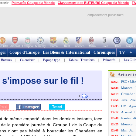
etenir :
Palmarès Coupe du Monde
-
Classement des BUTEURS Coupe du Monde
-
TA
emplacement publicitaire
n Utd
Arsenal
Liverpool
ManCity
Barca
Real
Atletico
Milan
Juve
Inter
Naples
ger
Coupe d'Europe
Les Bleus & International
Chroniques
TV
+
Buteurs
|
Calendrier
|
Equipe type
|
Tableau Transferts
|
Palmarès
|
Les Club
Actu et t
s'impose sur le fi
l !
PSG : Mbay
14h55
Monaco : F
14h38
Grenade :
14h19
+
Juve : Zhe
13h56
OM : Aguer
13h35
Email
Tweet
Arsenal : 
13h12
ut de même emporté, dans les derniers instants, face
Nantes : d
12h48
 de la première journée du Groupe L de la Coupe du
Monaco : 
12h25
ns n'ont pas hésité à bousculer les Ghanéens en
Man Utd : 
12h06