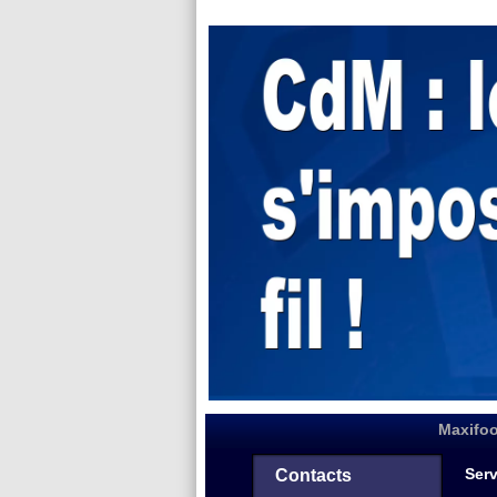
Maxifoo
Serv
Contacts