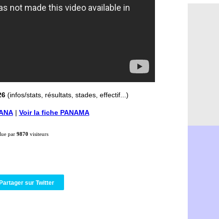
Monaco : l
06/08
FIFA : Teb
06/08
FIFA : l'UE
06/08
PSG : Teba
06/08
Real : Vini
06/08
Lyon : Man
06/08
OM : une o
06/08
Real : c'es
06/08
Troyes : Ju
06/08
26
(infos/stats, résultats, stades, effectif...)
PSG : Aklio
06/08
OM : une o
06/08
HANA
|
Voir la fiche PANAMA
PSG : cont
06/08
Ouganda : 
06/08
Arsenal : A
lue par
9870
visiteurs
06/08
Chelsea : P
06/08
FIFA : le 
06/08
PSG : l'ét
06/08
Bologne : D
06/08
Partager sur Twitter
OM : accor
06/08
OM : Medi
06/08
Uruguay : 
06/08
Séville : J
06/08