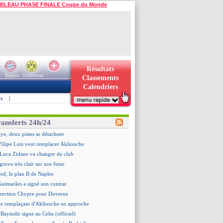
BLEAU PHASE FINALE Coupe du Monde
Résultats
Bayern
Dortmund
Classements
Calendriers
s
|
ransferts 24h/24
e, deux pistes se détachent
ilipe Luis veut remplacer Akliouche
 Luca Zidane va changer de club
grova très clair sur son futur
d, le plan B de Naples
Guimarães a signé son contrat
irection Chypre pour Duverne
le remplaçant d'Akliouche en approche
Bayindir signe au Celta (officiel)