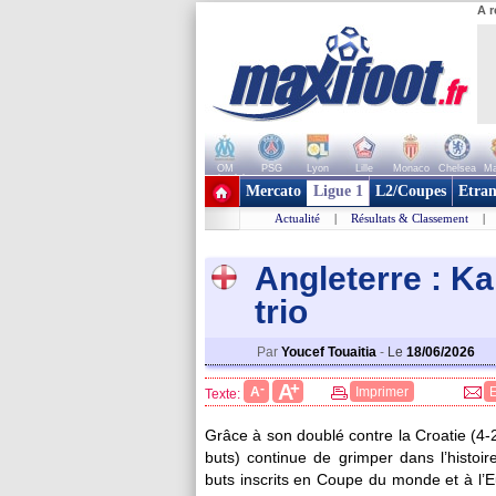
A r
OM
PSG
Lyon
Lille
Monaco
Chelsea
Ma
+ de clubs
Mercato
Ligue 1
L2/Coupes
Etran
Actualité
|
Résultats & Classement
|
Angleterre : K
trio
Par
Youcef Touaitia
-
Le
18/06/2026
+
A
-
A
Imprimer
Texte:
Grâce à son doublé contre la Croatie (4-
buts) continue de grimper dans l’histoi
buts inscrits en Coupe du monde et à l’