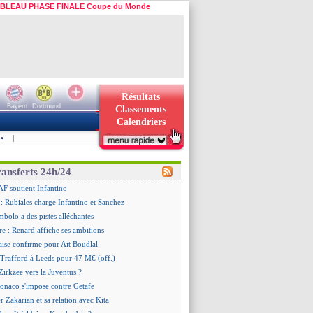
BLEAU PHASE FINALE Coupe du Monde
Résultats
Bayern
Dortmund
Classements
Calendriers
s
|
ransferts 24h/24
AF soutient Infantino
 Rubiales charge Infantino et Sanchez
bolo a des pistes alléchantes
re : Renard affiche ses ambitions
aise confirme pour Aït Boudlal
 Trafford à Leeds pour 47 M€ (off.)
irkzee vers la Juventus ?
onaco s'impose contre Getafe
r Zakarian et sa relation avec Kita