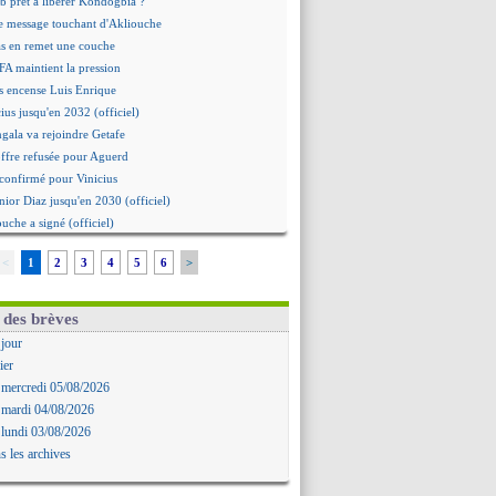
b prêt à libérer Kondogbia ?
e message touchant d'Akliouche
as en remet une couche
FA maintient la pression
s encense Luis Enrique
cius jusqu'en 2032 (officiel)
gala va rejoindre Getafe
ffre refusée pour Aguerd
t confirmé pour Vinicius
nior Diaz jusqu'en 2030 (officiel)
uche a signé (officiel)
ffre pour Bulka
<
1
2
3
4
5
6
>
rat signé pour Akliouche
Owori battu à mort à Kampala
rteta veut créer une dynastie
 des brèves
alace a fait son offre pour Disasi
 jour
gouvernement espagnol s'en mêle
ier
onnante rumeur Gusto
 mercredi 05/08/2026
allinga est sur le marché
 mardi 04/08/2026
d trouvé avec Man City pour Rulli
 lundi 03/08/2026
na vers Leverkusen pour 25 M€
s les archives
Forlan nommé sélectionneur (officiel)
uanlu signe à Bournemouth (officiel)