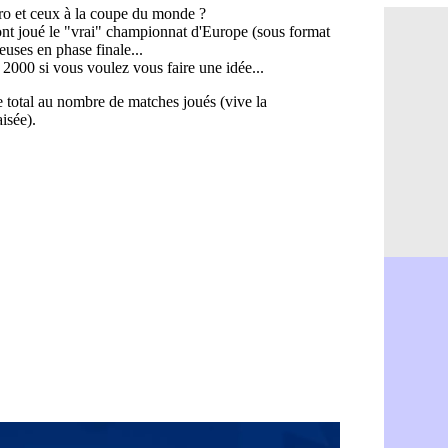
PSG : Ndja
06/08
Real : Dio
06/08
Man City : 
06/08
Rennes : A
06/08
Aston Villa
06/08
OM : une a
06/08
Le Havre : 
06/08
Trabzonspor
06/08
Bordeaux :
06/08
FIFA : Al-K
06/08
Fenerbahçe
06/08
Bordeaux : 
06/08
Galatasara
06/08
Southampto
06/08
Real : Vini
06/08
VIDEO : un
06/08
Real : Dio
06/08
Real : Rodr
06/08
PSG : Aklio
06/08
Médias : la
06/08
PSG : pas d
06/08
Real : ça s
06/08