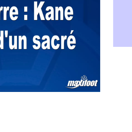
Barça : Fe
06/08
FIFA : des 
06/08
Abha : c'est
06/08
Real : rép
06/08
Arsenal : N
06/08
Al-Ahli : D
06/08
PSG : Luis 
06/08
Monaco : P
05/08
Rennes : Za
05/08
Rennes : u
05/08
VIDEO : Th
05/08
Dunkerque 
05/08
Lyon : Man
05/08
Amical : Ar
05/08
Amical : lo
05/08
Man City :
05/08
LdC : Fene
05/08
Al-Diriyah 
05/08
Atletico : 
05/08
Amical : p
05/08
VIDEO : le
05/08
CdM 2030 :
05/08
PSG : la c
05/08