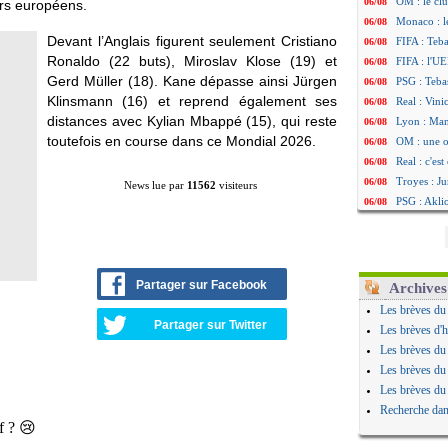
OM : le clu
06/08
urs européens.
Monaco : l
06/08
Devant l’Anglais figurent seulement Cristiano
FIFA : Teb
06/08
Ronaldo (22 buts), Miroslav Klose (19) et
FIFA : l'UE
06/08
Gerd Müller (18). Kane dépasse ainsi Jürgen
PSG : Teba
06/08
Klinsmann (16) et reprend également ses
Real : Vini
06/08
distances avec Kylian Mbappé (15), qui reste
Lyon : Man
06/08
toutefois en course dans ce Mondial 2026.
OM : une o
06/08
Real : c'es
06/08
Troyes : Ju
06/08
News lue par
11562
visiteurs
PSG : Aklio
06/08
OM : une o
06/08
PSG : cont
06/08
Ouganda : 
06/08
Arsenal : A
06/08
Partager sur Facebook
Archives
Chelsea : P
06/08
Les brèves du
FIFA : le 
06/08
Partager sur Twitter
Les brèves d'h
PSG : l'ét
06/08
Les brèves du
Bologne : D
06/08
Les brèves du
OM : accor
06/08
Les brèves du
OM : Medi
06/08
Recherche dan
Uruguay : 
06/08
Séville : J
06/08