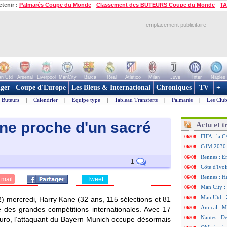
etenir :
Palmarès Coupe du Monde
-
Classement des BUTEURS Coupe du Monde
-
TA
emplacement publicitaire
n Utd
Arsenal
Liverpool
ManCity
Barca
Real
Atletico
Milan
Juve
Inter
Naples
ger
Coupe d'Europe
Les Bleus & International
Chroniques
TV
+
Buteurs
|
Calendrier
|
Equipe type
|
Tableau Transferts
|
Palmarès
|
Les Club
ane proche d'un sacré
Actu et t
FIFA : la C
06/08
CdM 2030 :
06/08
Rennes : Em
06/08
1
Côte d'Ivoi
06/08
Rennes : H
06/08
Email
Tweet
Man City :
06/08
Man Utd : Z
06/08
2) mercredi, Harry Kane (32 ans, 115 sélections et 81
Amical : M
06/08
re des grandes compétitions internationales. Avec 17
Nantes : De
06/08
Euro, l’attaquant du Bayern Munich occupe désormais