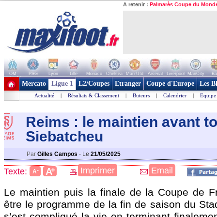
A retenir :
Palmarès Coupe du Mond
OM
PSG
Lyon
Lille
Monaco
Chelsea
Man Utd
Arsenal
Liverpool
ManCity
Ba
+ de clubs
Mercato
Ligue 1
L2/Coupes
Etranger
Coupe d'Europe
Les B
Actualité
|
Résultats & Classement
|
Buteurs
|
Calendrier
|
Equipe
Reims : le maintien avant t
Siebatcheu
Par
Gilles Campos
-
Le
21/05/2025
+
Imprimer
Email
A
Texte:
-
A
Le maintien puis la finale de la Coupe de Fr
être le programme de la fin de saison du Sta
s’est compliqué la vie en terminant finaleme