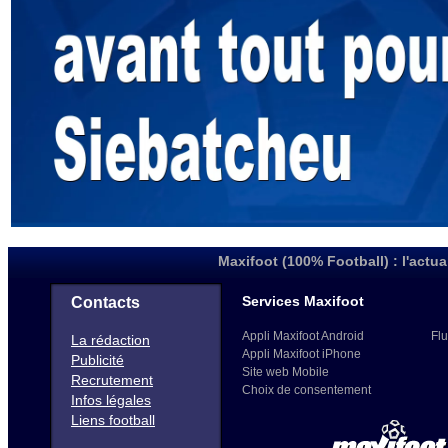
Maxifoot (100% Football) : l'actua
Services Maxifoot
Contacts
Appli Maxifoot Android
Flu
La rédaction
Appli Maxifoot iPhone
Publicité
Site web Mobile
Recrutement
Choix de consentement
Infos légales
Liens football