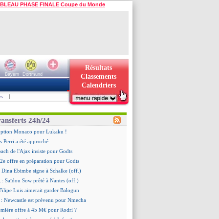
BLEAU PHASE FINALE Coupe du Monde
Résultats
Bayern
Dortmund
Classements
Calendriers
s
|
ransferts 24h/24
'option Monaco pour Lukaku !
 Perri a été approché
oach de l'Ajax insiste pour Godts
2e offre en préparation pour Godts
: Dina Ebimbe signe à Schalke (off.)
 : Saïdou Sow prêté à Nantes (off.)
ilipe Luis aimerait garder Balogun
: Newcastle est prévenu pour Nmecha
emière offre à 45 M€ pour Rodri ?