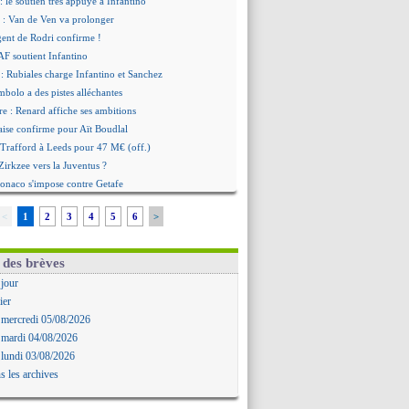
: le soutien très appuyé à Infantino
 : Van de Ven va prolonger
agent de Rodri confirme !
AF soutient Infantino
 Rubiales charge Infantino et Sanchez
bolo a des pistes alléchantes
re : Renard affiche ses ambitions
aise confirme pour Aït Boudlal
 Trafford à Leeds pour 47 M€ (off.)
irkzee vers la Juventus ?
onaco s'impose contre Getafe
r Zakarian et sa relation avec Kita
<
1
2
3
4
5
6
>
b prêt à libérer Kondogbia ?
e message touchant d'Akliouche
as en remet une couche
 des brèves
FA maintient la pression
 jour
s encense Luis Enrique
ier
cius jusqu'en 2032 (officiel)
 mercredi 05/08/2026
gala va rejoindre Getafe
 mardi 04/08/2026
ffre refusée pour Aguerd
 lundi 03/08/2026
t confirmé pour Vinicius
s les archives
nior Diaz jusqu'en 2030 (officiel)
uche a signé (officiel)