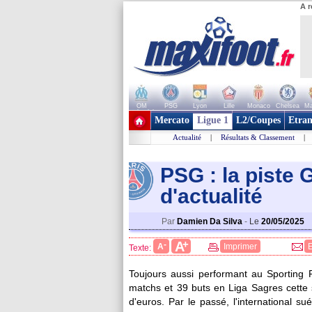
A r
OM
PSG
Lyon
Lille
Monaco
Chelsea
Ma
+ de clubs
Mercato
Ligue 1
L2/Coupes
Etran
Actualité
|
Résultats & Classement
|
PSG : la piste 
d'actualité
Par
Damien Da Silva
-
Le
20/05/2025
+
A
-
A
Imprimer
Texte:
Toujours aussi performant au Sporting P
matchs et 39 buts en Liga Sagres cette s
d'euros. Par le passé, l'international su