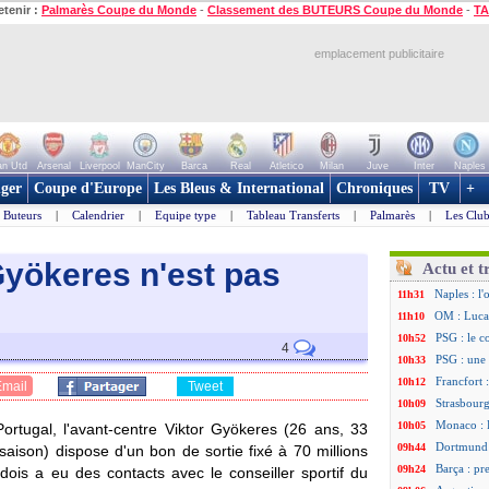
etenir :
Palmarès Coupe du Monde
-
Classement des BUTEURS Coupe du Monde
-
TA
emplacement publicitaire
n Utd
Arsenal
Liverpool
ManCity
Barca
Real
Atletico
Milan
Juve
Inter
Naples
ger
Coupe d'Europe
Les Bleus & International
Chroniques
TV
+
Buteurs
|
Calendrier
|
Equipe type
|
Tableau Transferts
|
Palmarès
|
Les Club
Gyökeres n'est pas
Actu et t
Naples : l
11h31
OM : Lucas
11h10
PSG : le c
10h52
4
PSG : une 
10h33
Francfort 
10h12
Email
Tweet
Strasbourg
10h09
Monaco : F
10h05
ortugal, l'avant-centre Viktor
Gyökeres
(26 ans, 33
Dortmund 
09h44
aison) dispose d'un bon de sortie fixé à 70 millions
Barça : pr
09h24
édois a eu des contacts avec le conseiller sportif du