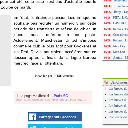
Argentine 
09h06
ur cet été, cette piste n'est pas d'actualité pour le
Tottenham
08h44
'Equipe ce mardi.
Barça : l'
08h22
En l'état, l'entraîneur parisien Luis Enrique ne
FIFA : la C
06/08
souhaite pas recruter un numéro 9 sur cette
CdM 2030 :
06/08
période des transferts et refuse de cibler un
Rennes : Em
06/08
joueur aussi onéreux à ce poste.
Côte d'Ivoi
06/08
Actuellement, Manchester United s'impose
Rennes : H
06/08
comme le club le plus actif pour Gyökeres et
Man City :
06/08
les Red Devils pourraient accélérer sur ce
Man Utd : Z
06/08
dossier après la finale de la Ligue Europa
Amical : M
06/08
mercredi face à Tottenham.
Nantes : De
06/08
OM : le clu
06/08
Monaco : l
06/08
News lue par
14486
visiteurs
FIFA : Teb
06/08
Archives
FIFA : l'UE
06/08
Les brèves du
PSG : Teba
06/08
Les brèves d'h
la page Maxifoot de :
Paris SG
Real : Vini
06/08
bilan, stats, résultats, calendrier, effectif, transferts, ...
Les brèves du
Lyon : Man
06/08
Les brèves du
OM : une o
06/08
Les brèves du
Real : c'es
06/08
Partager sur Facebook
Recherche dan
Troyes : Ju
06/08
PSG : Aklio
06/08