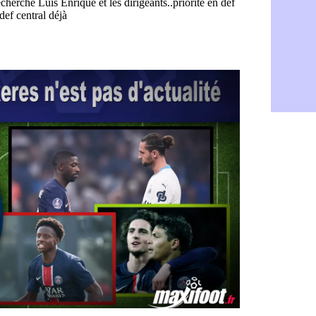
Fenerbahçe
06/08
Bordeaux : 
06/08
Galatasara
06/08
Southampto
06/08
Real : Vini
06/08
VIDEO : un
06/08
Real : Dio
06/08
Real : Rodr
06/08
PSG : Aklio
06/08
Médias : la
06/08
PSG : pas d
06/08
Real : ça s
06/08
Barça : Fe
06/08
FIFA : des 
06/08
Abha : c'est
06/08
Real : rép
06/08
Arsenal : N
06/08
Al-Ahli : D
06/08
PSG : Luis 
06/08
Monaco : P
05/08
Rennes : Za
05/08
Rennes : u
05/08
VIDEO : Th
05/08