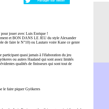
Partager sur Twitter
OM : une o
06/08
PSG : cont
06/08
Ouganda : 
06/08
Arsenal : A
06/08
Chelsea : P
06/08
FIFA : le 
06/08
PSG : l'ét
06/08
Bologne : D
06/08
OM : accor
06/08
OM : Medi
06/08
Uruguay : 
06/08
Séville : J
06/08
PSG : Ndja
06/08
Real : Dio
06/08
Man City : 
06/08
Rennes : A
06/08
Aston Villa
06/08
OM : une a
06/08
Le Havre : 
06/08
Trabzonspor
06/08
Bordeaux :
06/08
FIFA : Al-K
06/08