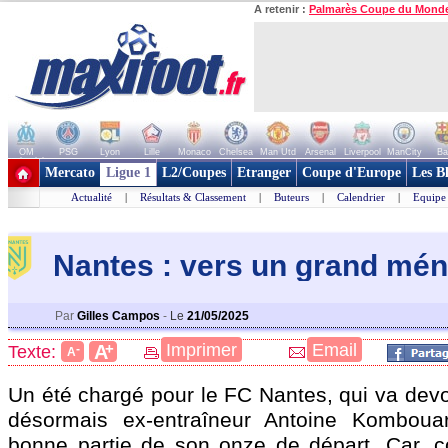
A retenir :
Palmarès Coupe du Mond
OM
PSG
Lyon
Lille
Monaco
Chelsea
Man Utd
Arsenal
Liverpool
ManCity
Ba
+ de clubs
Mercato
Ligue 1
L2/Coupes
Etranger
Coupe d'Europe
Les B
Actualité
|
Résultats & Classement
|
Buteurs
|
Calendrier
|
Equipe
Nantes : vers un grand mén
Par
Gilles Campos
-
Le
21/05/2025
+
Imprimer
Email
A
Texte:
-
A
Un été chargé pour le FC Nantes, qui va devo
désormais ex-entraîneur Antoine Kombouar
bonne partie de son onze de départ. Car, 