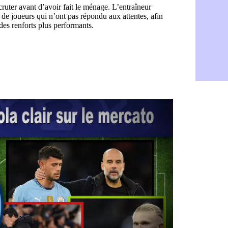
FIFA : Figo
05/08
Naples : L
05/08
Feyenoord :
05/08
Brest : c'e
05/08
Amical : la
05/08
Amical : u
05/08
Amical : M
05/08
Inter : 40
05/08
Lille : un 
05/08
Lyon : Fons
05/08
OM : Aguer
05/08
Real : Endr
05/08
Real : ce s
05/08
OM : le ret
05/08
Hull : Tzol
05/08
PSG : Zaba
05/08
Man Utd : 
05/08
Sparta : le
05/08
Bordeaux :
05/08
Leverkusen
05/08
VIDEO : Ne
05/08
Arsenal : c
05/08
Lyon : Fon
05/08