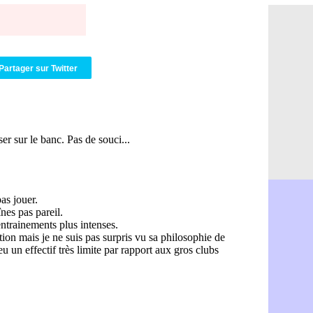
Amical : Ar
05/08
Amical : lo
05/08
Man City :
05/08
LdC : Fene
05/08
Al-Diriyah 
05/08
Partager sur Twitter
Atletico : 
05/08
Amical : p
05/08
VIDEO : le
05/08
CdM 2030 :
05/08
PSG : la c
05/08
Newcastle :
05/08
Real : une 
05/08
Amical : l
05/08
Monaco : Ca
05/08
Atletico : 
05/08
Real : Dio
05/08
Arsenal : H
05/08
Man Utd : B
05/08
Roma : Mol
05/08
Le Havre : 
05/08
Chelsea : 
05/08
Atletico : 
05/08