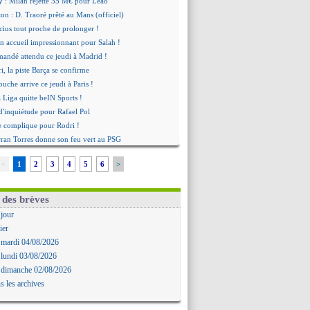
y : Milan rejette 35 M€ pour Leão
n : D. Traoré prêté au Mans (officiel)
icius tout proche de prolonger !
 accueil impressionnant pour Salah !
mandé attendu ce jeudi à Madrid !
i, la piste Barça se confirme
uche arrive ce jeudi à Paris !
a Liga quitte beIN Sports !
d'inquiétude pour Rafael Pol
se complique pour Rodri !
rran Torres donne son feu vert au PSG
 excuses après le projet
<
1
2
3
4
5
6
>
t fait pour Fekir (officiel)
onse imminente de Vinicius
Nørgaard transféré à Everton (off.)
 des brèves
Deschamps a discuté !
 jour
 Enrique satisfait malgré tout
ier
ogba pointé du doigt
 mardi 04/08/2026
biri n'est pas fan de la L1
 lundi 03/08/2026
ne offre de Fulham pour Aït Boudlal
 dimanche 02/08/2026
omasson et Cresswell réconciliés
s les archives
: Nzonzi avait des pistes en L1
gala sur le départ