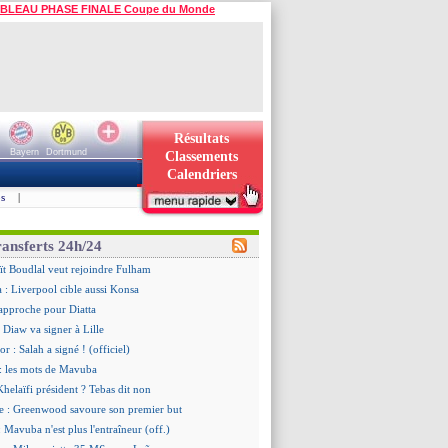
BLEAU PHASE FINALE Coupe du Monde
Résultats
Bayern
Dortmund
Classements
Calendriers
s
|
ransferts 24h/24
ït Boudlal veut rejoindre Fulham
a : Liverpool cible aussi Konsa
approche pour Diatta
 Diaw va signer à Lille
r : Salah a signé ! (officiel)
: les mots de Mavuba
Khelaïfi président ? Tebas dit non
e : Greenwood savoure son premier but
 Mavuba n'est plus l'entraîneur (off.)