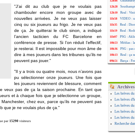
Galatasara
12h46
"J’ai dit au club que je ne voulais pas
Southampto
12h28
chambouler encore mon groupe avec de
Real : Vin
12h10
nouvelles arrivées. Je ne veux pas laisser
VIDEO : un
11h58
cinq ou six joueurs au frigo. Je ne veux pas
Real : Dio
11h35
de ça. Je quitterai le club sinon, a indiqué
Real : Rodr
11h19
l’ancien tacticien du FC Barcelone en
PSG : Aklio
11h07
conférence de presse. Si l’on réduit l’effectif,
Médias : l
10h53
je resterai. Il est impossible pour mon âme de
PSG : pas 
10h36
dire à mes joueurs dans les tribunes qu’ils ne
Real : ça 
10h13
peuvent pas jouer."
Barça : Fe
09h51
FIFA : des
09h32
"Il y a trois ou quatre mois, nous n’avons pas
Abha : c'es
09h11
pu sélectionner onze joueurs. Une fois que
Real : rép
08h57
les joueurs reviennent de blessure, comment
Arsenal : 
08h39
Archives
e ne veux pas de ça la saison prochaine. En tant que
Al-Ahli : 
08h22
Les brèves du
ueurs et à chaque fois que je sélectionne un groupe,
PSG : Luis
00h06
Les brèves d'h
x à Manchester, chez eux, parce qu’ils ne peuvent pas
Monaco : P
05/08
Les brèves du
lub que je ne voulais plus de ça."
Rennes : Za
05/08
Les brèves du
Rennes : u
05/08
Les brèves du
ue par
15290
visiteurs
VIDEO : Th
05/08
Recherche dan
Dunkerque 
05/08
Lyon : Man
05/08