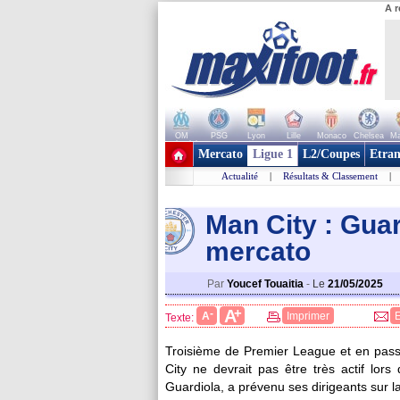
A r
OM
PSG
Lyon
Lille
Monaco
Chelsea
Ma
+ de clubs
Mercato
Ligue 1
L2/Coupes
Etran
Actualité
|
Résultats & Classement
|
Man City : Guard
mercato
Par
Youcef Touaitia
-
Le
21/05/2025
+
A
-
A
Imprimer
Texte:
Troisième de Premier League et en pass
City ne devrait pas être très actif lor
Guardiola, a prévenu ses dirigeants sur l