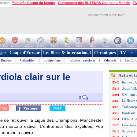
etenir :
Palmarès Coupe du Monde
-
Classement des BUTEURS Coupe du Monde
-
TA
emplacement publicitaire
n Utd
Arsenal
Liverpool
ManCity
Barca
Real
Atletico
Milan
Juve
Inter
Naples
ger
Coupe d'Europe
Les Bleus & International
Chroniques
TV
+
Buteurs
|
Calendrier
|
Equipe type
|
Tableau Transferts
|
Palmarès
|
Les Club
iola clair sur le
Actu et t
Rennes : A
15h40
Aston Vill
15h18
OM : une 
15h01
3
Le Havre :
14h46
Trabzonspo
14h25
Email
Tweet
Bordeaux 
14h12
FIFA : Al-
13h51
e de retrouver la Ligue des Champions, Manchester
Fenerbahç
13h29
s du mercato estival. L'entraîneur des Skyblues, Pep
Bordeaux :
13h11
a marche à suivre.