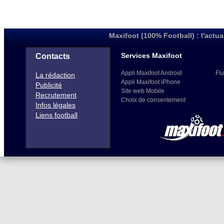
Maxifoot (100% Football) : l'actua
Services Maxifoot
Contacts
Appli Maxifoot Android
Flu
La rédaction
Appli Maxifoot iPhone
Publicité
Site web Mobile
Recrutement
Choix de consentement
Infos légales
Liens football