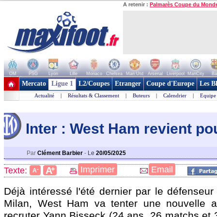
A retenir :
Palmarès Coupe du Mond
OM
PSG
Lyon
Lille
Monaco
Chelsea
Man Utd
Arsenal
Liverpool
ManCity
Ba
+ de clubs
Mercato
Ligue 1
L2/Coupes
Etranger
Coupe d'Europe
Les B
Actualité
|
Résultats & Classement
|
Buteurs
|
Calendrier
|
Equipe
Inter : West Ham revient po
Par
Clément Barbier
-
Le
20/05/2025
+
Imprimer
Email
A
Texte:
-
A
Déjà intéressé l'été dernier par le défenseur 
Milan, West Ham va tenter une nouvelle a
recruter Yann
Bisseck
(24 ans, 26 matchs et 