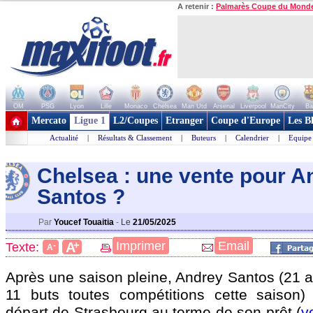
A retenir :
Palmarès Coupe du Mond
OM
PSG
Lyon
Lille
Monaco
Chelsea
Man Utd
Arsenal
Liverpool
ManCity
Ba
+ de clubs
Mercato
Ligue 1
L2/Coupes
Etranger
Coupe d'Europe
Les B
Actualité
|
Résultats & Classement
|
Buteurs
|
Calendrier
|
Equipe
Chelsea : une vente pour A
Santo
s ?
Par
Youcef Touaitia
-
Le
21/05/2025
+
Imprimer
Email
A
Texte:
-
A
Après une saison pleine, Andrey
Santos
(21 a
11 buts toutes compétitions cette saison
départ de Strasbourg au terme de son prêt (
v