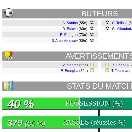
BUTEURS
A. Santos
(55e)
C. Tolisso
(
D. Bakwa
(60e)
G. Mikautad
E. Emegha
(73e)
S. Amo-Ameyaw
(89e)
AVERTISSEMENT
A. Santos
(66e)
R. Cherki
(8
E. Emegha
(82e)
T. Tessmann
STATS DU MATC
40 %
POSSESSION
(%)
379
PASSES
(réussies %)
(85 %)