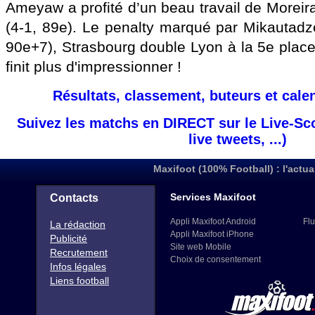
Ameyaw a profité d’un beau travail de Moreir
(4-1, 89e). Le penalty marqué par Mikautadze
90e+7), Strasbourg double Lyon à la 5e place
finit plus d'impressionner !
Résultats, classement, buteurs et cale
Suivez les matchs en DIRECT sur le Live-Sc
live tweets, ...)
Maxifoot (100% Football) : l'actua
Services Maxifoot
Contacts
Appli Maxifoot Android
Flu
La rédaction
Appli Maxifoot iPhone
Publicité
Site web Mobile
Recrutement
Choix de consentement
Infos légales
Liens football