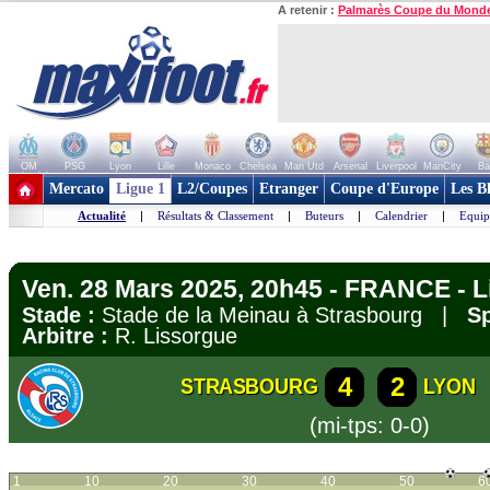
A retenir :
Palmarès Coupe du Mond
OM
PSG
Lyon
Lille
Monaco
Chelsea
Man Utd
Arsenal
Liverpool
ManCity
Ba
+ de clubs
Mercato
Ligue 1
L2/Coupes
Etranger
Coupe d'Europe
Les B
Actualité
|
Résultats & Classement
|
Buteurs
|
Calendrier
|
Equip
Ven. 28 Mars 2025, 20h45 - FRANCE - L
Stade :
Stade de la Meinau à Strasbourg |
Sp
Arbitre :
R. Lissorgue
4
2
STRASBOURG
LYON
(mi-tps: 0-0)
1
10
20
30
40
50
6