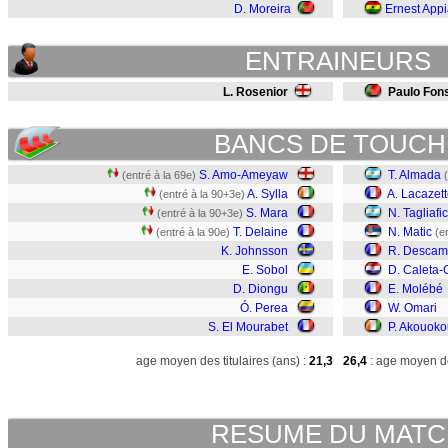
D. Moreira
Ernest App
ENTRAINEURS
L. Rosenior
Paulo Fon
BANCS DE TOUCH
S. Amo-Ameyaw
T. Almada
(entré à la 69e)
A. Sylla
A. Lacazet
(entré à la 90+3e)
S. Mara
N. Tagliafi
(entré à la 90+3e)
T. Delaine
N. Matic
(entré à la 90e)
(e
K. Johnsson
R. Descam
E. Sobol
D. Caleta-
D. Diongu
E. Molébé
Ó. Perea
W. Omari
S. El Mourabet
P. Akouoko
age moyen des titulaires (ans) :
21,3
26,4
: age moyen de
RESUME DU MAT