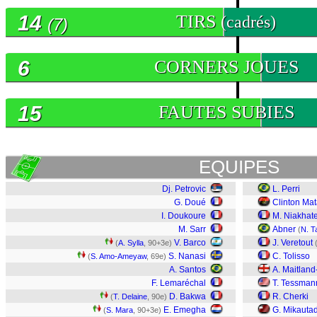
14
TIRS
(cadrés)
(7)
6
CORNERS JOUES
15
FAUTES SUBIES
EQUIPES
Dj. Petrovic
L. Perri
G. Doué
Clinton Ma
I. Doukoure
M. Niakhat
M. Sarr
Abner
(
N. Ta
V. Barco
J. Veretout
(
A. Sylla
, 90+3e)
S. Nanasi
C. Tolisso
(
S. Amo-Ameyaw
, 69e)
A. Santos
A. Maitland
F. Lemaréchal
T. Tessman
D. Bakwa
R. Cherki
(
T. Delaine
, 90e)
E. Emegha
G. Mikauta
(
S. Mara
, 90+3e)