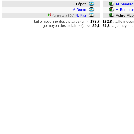
J. López
M. Amoura
V. Barco
A. Benboua
N. Paz
Achref Aba
(entré à la 80e)
taille moyenne des titulaires (cm) :
178,7
182,8
: taille moye
age moyen des titulaires (ans) :
29,1
26,8
: age moyen de