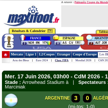
A retenir :
Palmarès Coupe du Mond
Résultats & Calendrier
TV
Tableau
FRANCE
ESPAGNE
ARGENTI
group
group
group
SEN
URU
NOR
IRK
A-S
C-V
AUT
JOR
I
H
J
USA
C
Mercato
Ligue 1
L2/Coupes
Etranger
Coupe d'Europe
Les B
Actu des Bleus
|
Euro 2024
|
Class. FIFA
|
Mondial 2026
|
CAN 20
Mer. 17 Juin 2026, 03h00 - CdM 2026 - 1
Stade :
Arrowhead Stadium à |
Spectateurs 
Marciniak
3
0
ARGENTINE
ALGÉR
(mi-tps: 1-0)