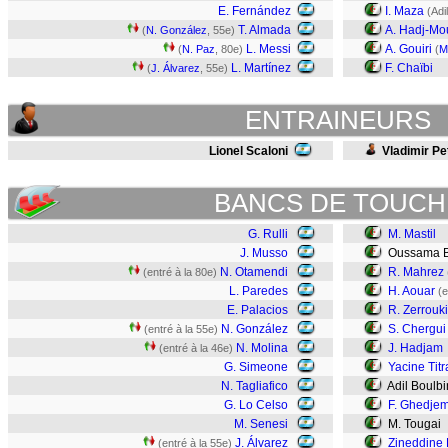
E. Fernández
I. Maza
(Adi
T. Almada
A. Hadj-Mo
(
N. González
, 55e)
L. Messi
A. Gouiri
(
N. Paz
, 80e)
(
M
L. Martínez
F. Chaïbi
(
J. Álvarez
, 55e)
ENTRAINEURS
Lionel Scaloni
Vladimir Pe
BANCS DE TOUCH
G. Rulli
M. Mastil
J. Musso
Oussama B
N. Otamendi
R. Mahrez
(entré à la 80e)
L. Paredes
H. Aouar
(e
E. Palacios
R. Zerrouki
N. González
S. Chergui
(entré à la 55e)
N. Molina
J. Hadjam
(entré à la 46e)
G. Simeone
Yacine Titr
N. Tagliafico
Adil Boulb
G. Lo Celso
F. Ghedjem
M. Senesi
M. Tougai
J. Álvarez
Zineddine 
(entré à la 55e)