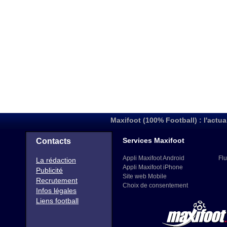
Maxifoot (100% Football) : l'actua
Services Maxifoot
Contacts
Appli Maxifoot Android
Flu
La rédaction
Appli Maxifoot iPhone
Publicité
Site web Mobile
Recrutement
Choix de consentement
Infos légales
Liens football