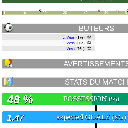
1
10
20
30
40
50
6
BUTEURS
L. Messi
(17e)
L. Messi
(60e)
L. Messi
(76e)
AVERTISSEMENT
STATS DU MATC
48 %
POSSESSION
(%)
1.47
expected GOALS (xG)