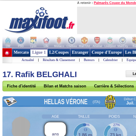
A retenir :
Palmarès Coupe du Mond
OM
PSG
Lyon
Lille
Monaco
Chelsea
Man Utd
Arsenal
Liverpool
ManCity
Ba
+ de clubs
Mercato
Ligue 1
L2/Coupes
Etranger
Coupe d'Europe
Les B
Actualité
|
Résultats & Classement
|
Buteurs
|
Calendrier
|
Equipe
17. Rafik BELGHALI
L
Fiche d'identité
Bilan et Matchs saison
Carrière & Sélections
Début Co
HELLAS VÉRONE
(ITA)
Juil.
AGE
TAILLE
POIDS
N
48%
27%
ans
1,86 m
73 kg