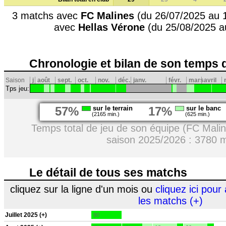
3 matchs avec
FC Malines
(du 26/07/2025 au 
avec
Hellas Vérone
(du 25/08/2025 a
Chronologie et bilan de son temps 
Saison
j
août
sept.
oct.
nov.
déc.
janv.
févr.
mars
avril
Tps jeu:
57%
sur le terrain
17%
sur le banc
(2165 min.)
(625 min.)
Temps total de jeu de son équipe (FC Mali
saison 2025/2026 : 3780 
Le détail de tous ses matchs
cliquez sur la ligne d'un mois ou
cliquez ici pour 
les matchs (+)
Juillet 2025 (+)
90