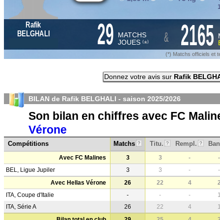
1
29
2165
Rafik
&
BELGHALI
MATCHS
JOUES
*
(
)
(*) Matchs officiels e
Donnez votre avis sur
Rafik BELGH
BILAN de Rafik BELGHALI - saison
2025/2026
Son bilan en chiffres avec FC Mali
Vérone
Compétitions
Matchs
Titu.
Rempl.
Ban
?
?
?
Avec FC Malines
3
3
-
-
BEL, Ligue Jupiler
3
3
-
-
Avec Hellas Vérone
26
22
4
ITA, Coupe d'Italie
-
-
-
ITA, Série A
26
22
4
Bilan total en club
29
25
4