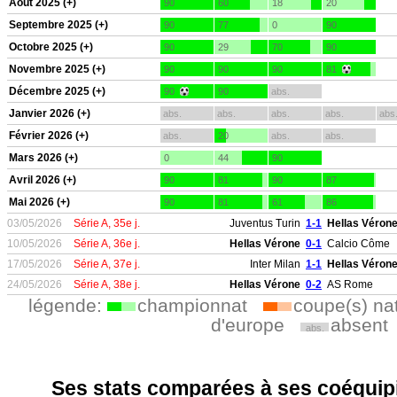
Aout 2025 (+)
90
60
18
20
Septembre 2025 (+)
90
77
0
90
Octobre 2025 (+)
90
29
70
90
Novembre 2025 (+)
90
90
90
81
Décembre 2025 (+)
90
90
abs.
Janvier 2026 (+)
abs.
abs.
abs.
abs.
abs
Février 2026 (+)
abs.
20
abs.
abs.
Mars 2026 (+)
0
44
90
Avril 2026 (+)
90
81
90
87
Mai 2026 (+)
90
81
61
86
03/05/2026
Série A, 35e j.
Juventus Turin
1-1
Hellas Véron
10/05/2026
Série A, 36e j.
Hellas Vérone
0-1
Calcio Côme
17/05/2026
Série A, 37e j.
Inter Milan
1-1
Hellas Véron
24/05/2026
Série A, 38e j.
Hellas Vérone
0-2
AS Rome
légende:
championnat
coupe(s) na
d'europe
absent
abs.
Ses stats comparées à ses coéquipi