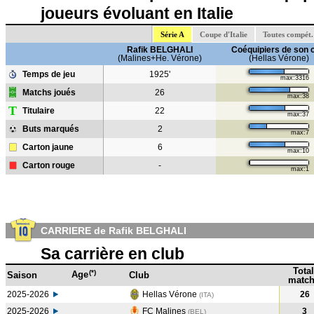
joueurs évoluant en Italie
Série A
Coupe d'Italie
Toutes compét.
Rafik BELGHALI
Coéquipiers de son 
(Malines+He. Vérone)
(Hellas Vérone)
Temps de jeu
1925'
max:3316
Matchs joués
26
max:38
T
Titulaire
22
max:37
Buts marqués
2
max:7
Carton jaune
6
max:10
Carton rouge
-
max:1
CARRIERE de Rafik BELGHALI
Sa carrière en club
Total
(*)
Age
Saison
Club
match
2025-2026
Hellas Vérone
26
(ITA)
2025-2026
FC Malines
3
(BEL)