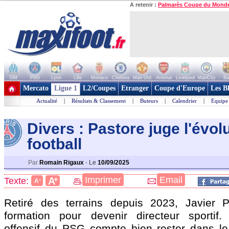
A retenir :
Palmarès Coupe du Mond
OM
PSG
Lyon
Lille
Monaco
Chelsea
Man Utd
Arsenal
Liverpool
ManCity
Ba
+ de clubs
Mercato
Ligue 1
L2/Coupes
Etranger
Coupe d'Europe
Les B
Actualité
|
Résultats & Classement
|
Buteurs
|
Calendrier
|
Equipe
Divers : Pastore juge l'évol
football
Par
Romain Rigaux
-
Le
10/09/2025
+
Imprimer
Email
A
Texte:
-
A
Retiré des terrains depuis 2023, Javier P
formation pour devenir directeur sportif.
offensif du PSG compte bien rester dans le 