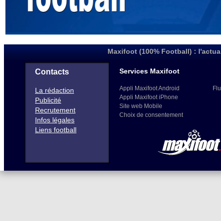
Maxifoot (100% Football) : l'actua
Services Maxifoot
Contacts
Appli Maxifoot Android
Flu
La rédaction
Appli Maxifoot iPhone
Publicité
Site web Mobile
Recrutement
Choix de consentement
Infos légales
Liens football