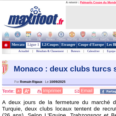
A retenir :
Palmarès Coupe du Mond
OM
PSG
Lyon
Lille
Monaco
Chelsea
Man Utd
Arsenal
Liverpool
ManCity
Ba
+ de clubs
Mercato
Ligue 1
L2/Coupes
Etranger
Coupe d'Europe
Les B
Actualité
|
Résultats & Classement
|
Buteurs
|
Calendrier
|
Equipe
Monaco : deux clubs turcs s
Par
Romain Rigaux
-
Le
10/09/2025
+
Imprimer
Email
A
Texte:
-
A
A deux jours de la fermeture du marché de
Turquie, deux clubs locaux tentent de recr
(26 ans). Selon L'Equipe, Trabzonspor et Be