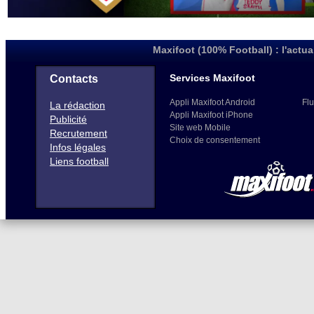
Maxifoot (100% Football) : l'actua
Services Maxifoot
Contacts
Appli Maxifoot Android
Flu
La rédaction
Appli Maxifoot iPhone
Publicité
Site web Mobile
Recrutement
Choix de consentement
Infos légales
Liens football