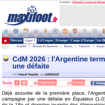
A retenir :
Palmarès Coupe du Mond
OM
PSG
Lyon
Lille
Monaco
Chelsea
Man Utd
Arsenal
Liverpool
ManCity
Ba
+ de clubs
Mercato
Ligue 1
L2/Coupes
Etranger
Coupe d'Europe
Les B
Actualité
|
Résultats & Classement
|
Buteurs
|
Calendrier
|
Equipe
CdM 2026 : l'Argentine term
une défaite
Par
Youcef Touaitia
-
Le
10/09/2025
+
Imprimer
Email
A
Texte:
-
A
Déjà assurée de la première place, l'Argen
campagne par une défaite en Équateur (1-0), 
de la 18e et dernière journée des éliminatoi