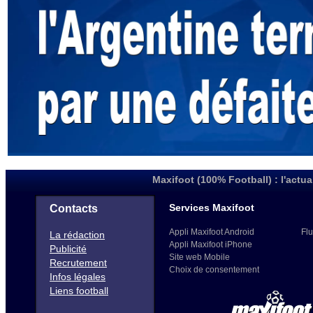
Maxifoot (100% Football) : l'actua
Services Maxifoot
Contacts
Appli Maxifoot Android
Flu
La rédaction
Appli Maxifoot iPhone
Publicité
Site web Mobile
Recrutement
Choix de consentement
Infos légales
Liens football