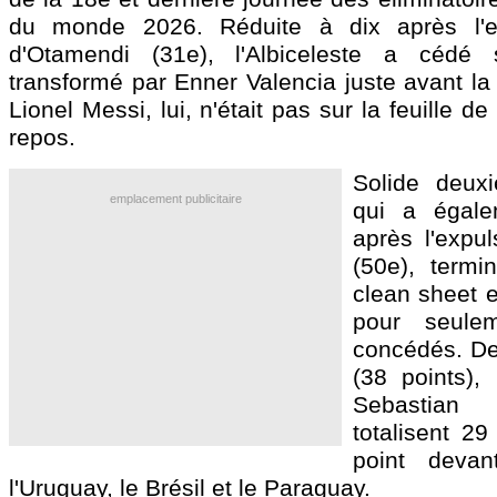
du monde 2026. Réduite à dix après l'ex
d'Otamendi (31e), l'Albiceleste a cédé
transformé par Enner Valencia juste avant la
Lionel Messi, lui, n'était pas sur la feuille d
repos.
Solide deuxi
emplacement publicitaire
qui a égale
après l'expu
(50e), term
clean sheet e
pour seule
concédés. Der
(38 points)
Sebastia
totalisent 29
point devan
l'Uruguay, le Brésil et le Paraguay.