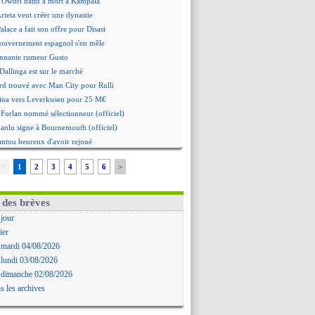
 Owori battu à mort à Kampala
Arteta veut créer une dynastie
alace a fait son offre pour Disasi
gouvernement espagnol s'en mêle
onnante rumeur Gusto
Dallinga est sur le marché
rd trouvé avec Man City pour Rulli
na vers Leverkusen pour 25 M€
Forlan nommé sélectionneur (officiel)
Juanlu signe à Bournemouth (officiel)
ntou heureux d'avoir rejoué
mandé pour 140 M€ ! (officiel)
<
1
2
3
4
5
6
>
 Rodri préfère le Barça au Real !
ït Boudlal veut rejoindre Fulham
a : Liverpool cible aussi Konsa
 des brèves
approche pour Diatta
 jour
 Diaw va signer à Lille
ier
r : Salah a signé ! (officiel)
 mardi 04/08/2026
: les mots de Mavuba
 lundi 03/08/2026
Khelaïfi président ? Tebas dit non
 dimanche 02/08/2026
e : Greenwood savoure son premier but
s les archives
 Mavuba n'est plus l'entraîneur (off.)
y : Milan rejette 35 M€ pour Leão