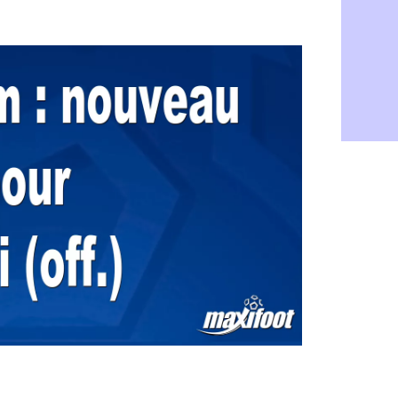
Amical : Ar
05/08
Amical : lo
05/08
Man City :
05/08
LdC : Fene
05/08
Al-Diriyah 
05/08
Atletico : 
05/08
Amical : p
05/08
VIDEO : le
05/08
CdM 2030 :
05/08
PSG : la c
05/08
Newcastle :
05/08
Real : une 
05/08
Amical : l
05/08
Monaco : Ca
05/08
Atletico : 
05/08
Real : Dio
05/08
Arsenal : H
05/08
Man Utd : B
05/08
Roma : Mol
05/08
Le Havre : 
05/08
Chelsea : 
05/08
Atletico : 
05/08
FIFA : Figo
05/08