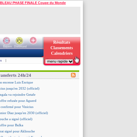
BLEAU PHASE FINALE Coupe du Monde
Résultats
Bayern
Dortmund
Classements
Calendriers
s
|
ransferts 24h/24
as encense Luis Enrique
cius jusqu'en 2032 (officiel)
gala va rejoindre Getafe
offre refusée pour Aguerd
st confirmé pour Vinicius
unior Diaz jusqu'en 2030 (officiel)
ouche a signé (officiel)
offre pour Bulka
rat signé pour Akliouche