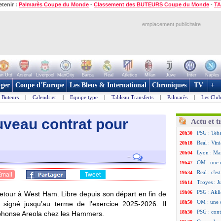
etenir :
Palmarès Coupe du Monde
-
Classement des BUTEURS Coupe du Monde
-
TA
emplacement publicitaire
n Utd
Arsenal
Liverpool
ManCity
Barca
Real
Atletico
Milan
Juve
Inter
Naples
ger
Coupe d'Europe
Les Bleus & International
Chroniques
TV
+
Buteurs
|
Calendrier
|
Equipe type
|
Tableau Transferts
|
Palmarès
|
Les Club
veau contrat pour
Actu et t
PSG : Teb
20h30
Real : Vini
20h18
Lyon : Man
20h04
+
OM : une 
19h47
Real : c'e
19h34
Email
Tweet
Troyes : J
19h14
PSG : Akli
19h06
retour à West Ham. Libre depuis son départ en fin de
OM : une 
18h50
 signé jusqu’au terme de l’exercice 2025-2026. Il
PSG : cont
18h30
lphonse Areola chez les Hammers.