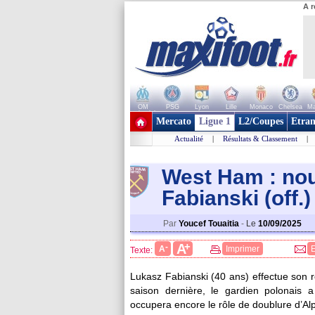
A r
OM
PSG
Lyon
Lille
Monaco
Chelsea
Ma
+ de clubs
Mercato
Ligue 1
L2/Coupes
Etran
Actualité
|
Résultats & Classement
|
West Ham : nou
Fabianski (off.)
Par
Youcef Touaitia
-
Le
10/09/2025
+
A
-
A
Imprimer
Texte:
Lukasz Fabianski (40 ans) effectue son 
saison dernière, le gardien polonais a
occupera encore le rôle de doublure d’A