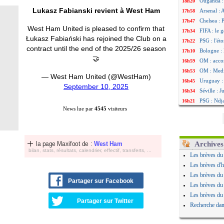
Ouganda :
18h20
Lukasz Fabianski revient à West Ham
Arsenal : 
17h58
Chelsea : P
17h47
West Ham United is pleased to confirm that
FIFA : le 
17h34
Łukasz Fabiański has rejoined the Club on a
PSG : l'ét
17h22
contract until the end of the 2025/26 season
Bologne : 
17h10
🤝
OM : acco
16h59
OM : Medi
16h53
— West Ham United (@WestHam)
Uruguay : 
16h45
September 10, 2025
Séville : 
16h34
PSG : Ndja
16h21
News lue par
4545
visiteurs
Real : Dio
16h04
Man City :
15h50
Rennes : A
15h40
Aston Vill
15h18
la page Maxifoot de :
West Ham
Archives
bilan, stats, résultats, calendrier, effectif, transferts, ...
OM : une 
15h01
Les brèves du
Le Havre :
14h46
Les brèves d'h
Trabzonspo
14h25
Les brèves du
Partager sur Facebook
Bordeaux 
14h12
Les brèves du
FIFA : Al-
13h51
Les brèves du
Partager sur Twitter
Fenerbahç
13h29
Recherche dan
Bordeaux :
13h11
Galatasara
12h46