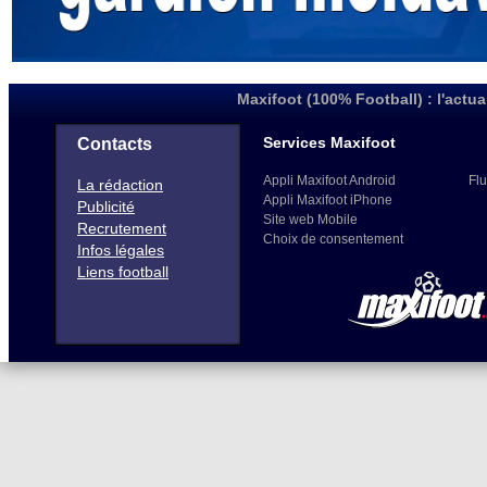
Maxifoot (100% Football) : l'actua
Services Maxifoot
Contacts
Appli Maxifoot Android
Flu
La rédaction
Appli Maxifoot iPhone
Publicité
Site web Mobile
Recrutement
Choix de consentement
Infos légales
Liens football