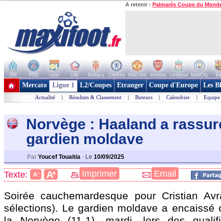
A retenir :
Palmarès Coupe du Mond
OM
PSG
Lyon
Lille
Monaco
Chelsea
Man Utd
Arsenal
Liverpool
ManCity
Ba
+ de clubs
Mercato
Ligue 1
L2/Coupes
Etranger
Coupe d'Europe
Les B
Actualité
|
Résultats & Classement
|
Buteurs
|
Calendrier
|
Equipe
Norvège : Haaland a rassur
gardien moldave
Par
Youcef Touaitia
-
Le
10/09/2025
+
Imprimer
Email
A
Texte:
-
A
Soirée cauchemardesque pour Cristian Av
sélections). Le gardien moldave a encaissé 
la Norvège (11-1), mardi, lors des qualif