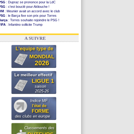
PSG
: Dupraz se prononce pour la LdC
PSG
: c'est bouclé pour Akliouche !
OM
: Meunier avait un accord avec le club
PSG
: le Barça fixe son prix pour Torres
Barça
: Torres souhaite rejoindre le PSG !
FIFA
: Infantino sollicite Trump
Argentine
: quand Medina recadre... sa mère
Real
: le démenti de Leipzig pour Diomandé
A SUIVRE
L'equipe type de
MONDIAL
2026
Le meilleur effectif
LIGUE 1
saison
2025-26
Indice MF :
l'état de
FORME
des clubs en europe
Classements des