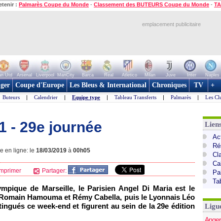
etenir :
Palmarès Coupe du Monde
-
Classement des BUTEURS Coupe du Monde
-
TA
emplacement publicitaire
n Utd
Arsenal
Liverpool
ManCity
Barca
Real
Atletico
Milan
Juve
Inter
Naples
ger
Coupe d'Europe
Les Bleus & International
Chroniques
TV
+
Buteurs
|
Calendrier
|
Equipe type
|
Tableau Transferts
|
Palmarès
|
Les Cl
1 - 29e journée
Lien
Act
Ré
e en ligne: le
18/03/2019
à
00h05
Cl
Ca
mprimer
Partager:
Pa
Ta
ympique de Marseille, le Parisien Angel Di Maria est le
s Romain Hamouma et Rémy Cabella, puis le Lyonnais Léo
ingués ce week-end et figurent au sein de la 29e édition
Ligu
Anger