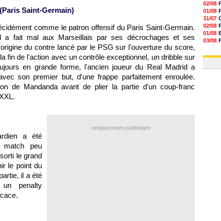
02/08
 (Paris Saint-Germain)
01/08
31/07
02/08
écidément comme le patron offensif du Paris Saint-Germain.
01/08
l a fait mal aux Marseillais par ses décrochages et ses
03/08
origine du contre lancé par le PSG sur l'ouverture du score,
03/08
03/08
la fin de l'action avec un contrôle exceptionnel, un dribble sur
jours en grande forme, l'ancien joueur du Real Madrid a
vec son premier but, d'une frappe parfaitement enroulée.
ion de Mandanda avant de plier la partie d'un coup-franc
 XXL.
emplacement publicitaire
rdien a été
n match peu
sorti le grand
r le point du
artie, il a été
 un penalty
icace.