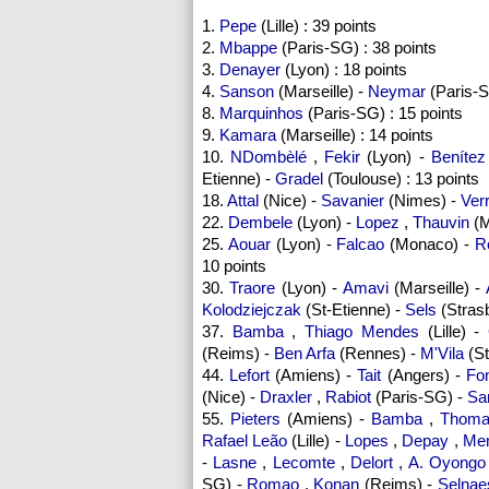
1.
Pepe
(Lille) : 39 points
2.
Mbappe
(Paris-SG) : 38 points
3.
Denayer
(Lyon) : 18 points
4.
Sanson
(Marseille) -
Neymar
(Paris-
8.
Marquinhos
(Paris-SG) : 15 points
9.
Kamara
(Marseille) : 14 points
10.
NDombèlé
,
Fekir
(Lyon) -
Benítez
Etienne) -
Gradel
(Toulouse) : 13 points
18.
Attal
(Nice) -
Savanier
(Nimes) -
Verr
22.
Dembele
(Lyon) -
Lopez
,
Thauvin
(M
25.
Aouar
(Lyon) -
Falcao
(Monaco) -
R
10 points
30.
Traore
(Lyon) -
Amavi
(Marseille) -
Kolodziejczak
(St-Etienne) -
Sels
(Strasb
37.
Bamba
,
Thiago Mendes
(Lille) -
(Reims) -
Ben Arfa
(Rennes) -
M'Vila
(St
44.
Lefort
(Amiens) -
Tait
(Angers) -
Fo
(Nice) -
Draxler
,
Rabiot
(Paris-SG) -
Sa
55.
Pieters
(Amiens) -
Bamba
,
Thom
Rafael Leão
(Lille) -
Lopes
,
Depay
,
Me
-
Lasne
,
Lecomte
,
Delort
,
A. Oyongo
SG) -
Romao
,
Konan
(Reims) -
Selnae