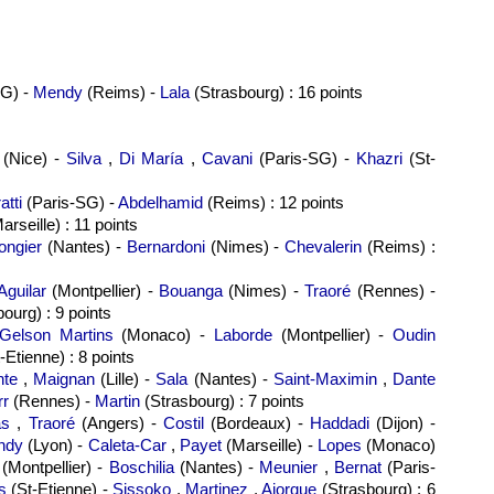
SG) -
Mendy
(Reims) -
Lala
(Strasbourg) : 16 points
(Nice) -
Silva
,
Di María
,
Cavani
(Paris-SG) -
Khazri
(St-
atti
(Paris-SG) -
Abdelhamid
(Reims) : 12 points
arseille) : 11 points
ongier
(Nantes) -
Bernardoni
(Nimes) -
Chevalerin
(Reims) :
Aguilar
(Montpellier) -
Bouanga
(Nimes) -
Traoré
(Rennes) -
ourg) : 9 points
Gelson Martins
(Monaco) -
Laborde
(Montpellier) -
Oudin
-Etienne) : 8 points
nte
,
Maignan
(Lille) -
Sala
(Nantes) -
Saint-Maximin
,
Dante
rr
(Rennes) -
Martin
(Strasbourg) : 7 points
as
,
Traoré
(Angers) -
Costil
(Bordeaux) -
Haddadi
(Dijon) -
ndy
(Lyon) -
Caleta-Car
,
Payet
(Marseille) -
Lopes
(Monaco)
(Montpellier) -
Boschilia
(Nantes) -
Meunier
,
Bernat
(Paris-
s
(St-Etienne) -
Sissoko
,
Martinez
,
Ajorque
(Strasbourg) : 6