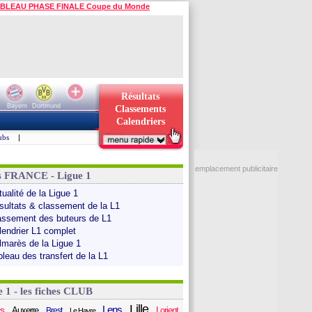
BLEAU PHASE FINALE Coupe du Monde
Résultats
Bayern
Dortmund
Classements
Calendriers
ubs
|
emplacement publicitaire
s FRANCE - Ligue 1
ualité de la Ligue 1
sultats & classement de la L1
assement des buteurs de L1
lendrier L1 complet
lmarès de la Ligue 1
bleau des transfert de la L1
e 1 - les fiches CLUB
Lille
Lens
s
Auxerre
Lorient
Brest
Le Havre