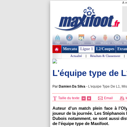
A r
OM
PSG
Lyon
Lille
Monaco
Chelsea
Ma
+ de clubs
Mercato
Ligue 1
L2/Coupes
Etran
Actualité
|
Résultats & Classement
|
L'équipe type de L
Par
Damien Da Silva
-
L'equipe Type De L1, Mis
Taille du texte:
Email
I
Auteur d'un match plein face à l'Ol
joueur de la journée. Les Stéphanoi
Dubois notamment, se sont aussi dist
de l'équipe type de Maxifoot.