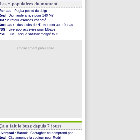
Les + populaires du moment
Real
: Diomandé pour 140 M€ ! (officiel)
Man City
: Rodri préfère le Barça au Real !
Monaco
: Pogba pointé du doigt
Rennes
: Aït Boudlal veut rejoindre Fulham
Real
: Diomandé arrive pour 140 M€ !
Aston Villa
: Liverpool cible aussi Konsa
OM
: le retour d'Adidas est acté
OM
: une approche pour Diatta
Bordeaux
: des clubs de N1 montent au créneau
Le Havre
: Diaw va signer à Lille
PSG
: Liverpool accélère pour Mbaye
Trabzonspor
: Salah a signé ! (officiel)
PSG
: Luis Enrique satisfait malgré tout
Bordeaux
: les mots de Mavuba
Real
: une nouvelle offre pour Vinicius
FIFA
: Al-Khelaïfi président ? Tebas dit non
Lyon
: Fonseca prend cher sur les réseaux
Fenerbahçe
: Greenwood savoure son premier ...
emplacement publicitaire
Bordeaux
: Mavuba n'est plus l'entraîneur (off.)
Galatasaray
: Milan rejette 35 M€ pour Leão
Southampton
: D. Traoré prêté au Mans (officiel)
Real
: Vinicius tout proche de prolonger !
VIDEO
: un accueil impressionnant pour Salah !
Voir les brèves précédentes
Ça a fait le buzz depuis 7 jours
Liverpool
: Barcola, Carragher ne comprend pas
Real
: City annonce la couleur pour Rodri