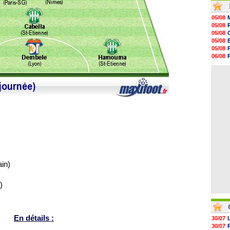
16h04
15h50
05/08
15h40
05/08
15h18
05/08
15h01
05/08
14h46
05/08
14h25
06/08
14h12
05/08
13h51
04/08
13h29
13h11
12h46
12h28
12h10
11h58
in)
)
En détails :
30/07
30/07