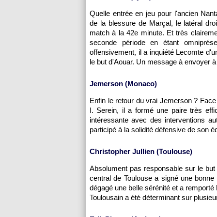
Quelle entrée en jeu pour l'ancien Nanta
de la blessure de Marçal, le latéral dro
match à la 42e minute. Et très claireme
seconde période en étant omniprésen
offensivement, il a inquiété Lecomte d'
le but d'Aouar. Un message à envoyer à
Jemerson (Monaco)
Enfin le retour du vrai Jemerson ? Face 
I. Serein, il a formé une paire très e
intéressante avec des interventions aut
participé à la solidité défensive de son é
Christopher Jullien (Toulouse)
Absolument pas responsable sur le but 
central de Toulouse a signé une bonne p
dégagé une belle sérénité et a remporté l
Toulousain a été déterminant sur plusieu