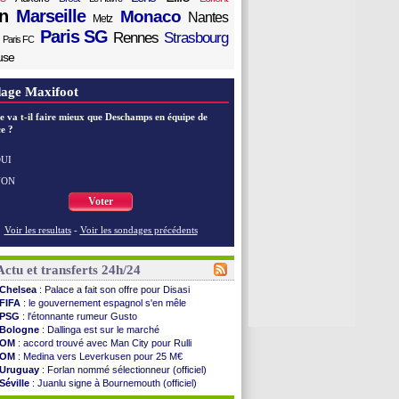
n
Marseille
Monaco
Nantes
Metz
Paris SG
Rennes
Strasbourg
Paris FC
use
age Maxifoot
e va t-il faire mieux que Deschamps en équipe de
e ?
UI
NON
Voter
Voir les resultats
-
Voir les sondages précédents
Actu et transferts 24h/24
Chelsea
: Palace a fait son offre pour Disasi
FIFA
: le gouvernement espagnol s'en mêle
PSG
: l'étonnante rumeur Gusto
Bologne
: Dallinga est sur le marché
OM
: accord trouvé avec Man City pour Rulli
OM
: Medina vers Leverkusen pour 25 M€
Uruguay
: Forlan nommé sélectionneur (officiel)
Séville
: Juanlu signe à Bournemouth (officiel)
PSG
: Ndjantou heureux d'avoir rejoué