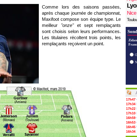
Lyo
Comme lors des saisons passées,
Nice
après chaque journée de championnat,
Maxifoot compose son équipe type. Le
Toulo
meilleur
"onze"
et sept remplaçants
sont choisis selon leurs performances.
Sond
Les titulaires récoltent trois points, les
Zidan
remplaçants reçoivent un point.
Franc
O
17h47
17h34
17h22
17h10
16h59
16h53
16h45
16h34
16h21